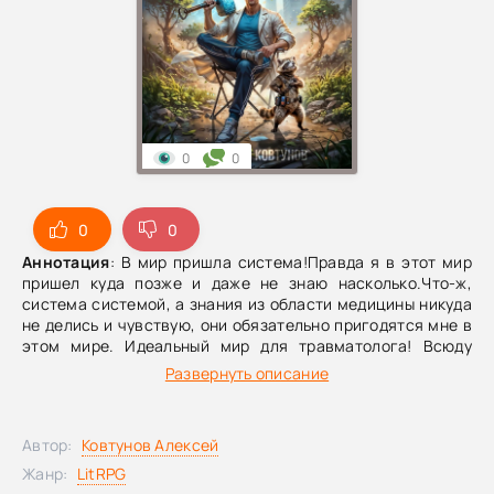
0
0
0
0
Аннотация
: В мир пришла система!Правда я в этот мир
пришел куда позже и даже не знаю насколько.Что-ж,
система системой, а знания из области медицины никуда
не делись и чувствую, они обязательно пригодятся мне в
этом мире. Идеальный мир для травматолога! Всюду
монстры, города превратились в крепости, а группы
Развернуть описание
энтузиастов каждый день рискуют своими жизнями ради
возможности поднять уровень и стать сильнее. Правда
целителей здесь на удивление мало и работать они не
Автор:
Ковтунов Алексей
хотят. А я… Я привык пахать сутками, так что в этом мире
явно приживусь.
Жанр:
LitRPG