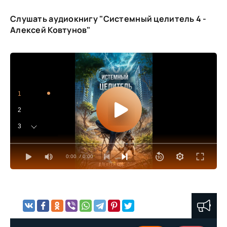
Слушать аудиокнигу "Системный целитель 4 -
Алексей Ковтунов"
1
2
3
4
0:00
/ 0:00
5
6
7
8
9