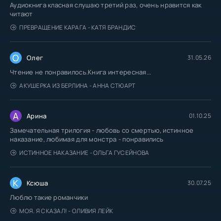
Аудиокнига класная слушаю третий раз, очень нравится как
читают
ПРЕВРАЩЕНИЕ КАРАГА - КАТЯ БРАНДИС
О
Олег
31.05.26
Чтение не понравилось.Книга интересная...
АКУШЕРКА ИЗ БЕРЛИНА - АННА СТЮАРТ
А
Арина
01.10.25
Замечательная трилогия - любовь со смертью, истинное
наказание, любимая для монстра - понравились
ИСТИННОЕ НАКАЗАНИЕ - ОЛЬГА ГУСЕЙНОВА
К
Ксюша
30.07.25
Люблю такие романчики
МОЯ. Я СКАЗАЛ! - ОЛИВИЯ ЛЕЙК