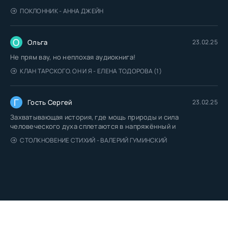
ПОКЛОННИК - АННА ДЖЕЙН
О
Ольга
23.02.25
Не прям вау, но неплохая аудиокнига!
КЛАН ТАРСКОГО. ОН И Я - ЕЛЕНА ТОДОРОВА (1)
Г
Гость Сергей
23.02.25
Захватывающая история, где мощь природы и сила
человеческого духа сплетаются в напряжённый и
СТОЛКНОВЕНИЕ СТИХИЙ - ВАЛЕРИЙ ГУМИНСКИЙ