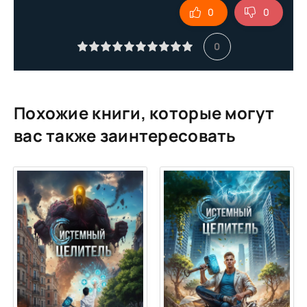
0
0
10
11
0
12
13
14
Похожие книги, которые могут
15
вас также заинтересовать
16
17
18
19