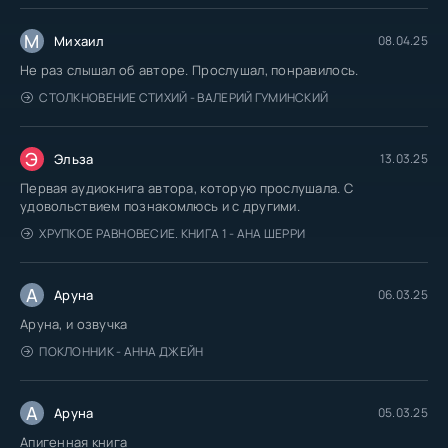
М
Михаил
08.04.25
Не раз слышал об авторе. Прослушал, понравилось.
СТОЛКНОВЕНИЕ СТИХИЙ - ВАЛЕРИЙ ГУМИНСКИЙ
Э
Эльза
13.03.25
Первая аудиокнига автора, которую прослушала. С
удовольствием познакомлюсь и с другими.
ХРУПКОЕ РАВНОВЕСИЕ. КНИГА 1 - АНА ШЕРРИ
А
Аруна
06.03.25
Аруна, и озвучка
ПОКЛОННИК - АННА ДЖЕЙН
А
Аруна
05.03.25
Апигенная книга