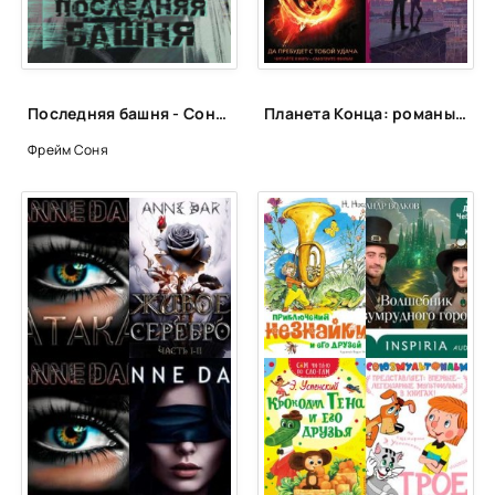
Последняя башня - Соня Фрейм
Планета Конца: романы-катастрофы, пост-апокалипсис и антиутопии
Фрейм Соня