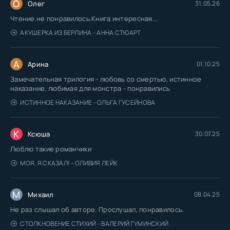
О
Олег
31.05.26
Чтение не понравилось.Книга интересная...
АКУШЕРКА ИЗ БЕРЛИНА - АННА СТЮАРТ
А
Арина
01.10.25
Замечательная трилогия - любовь со смертью, истинное
наказание, любимая для монстра - понравились
ИСТИННОЕ НАКАЗАНИЕ - ОЛЬГА ГУСЕЙНОВА
К
Ксюша
30.07.25
Люблю такие романчики
МОЯ. Я СКАЗАЛ! - ОЛИВИЯ ЛЕЙК
М
Михаил
08.04.25
Не раз слышал об авторе. Прослушал, понравилось.
СТОЛКНОВЕНИЕ СТИХИЙ - ВАЛЕРИЙ ГУМИНСКИЙ