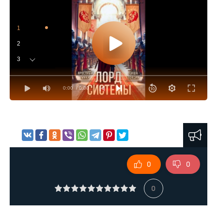
1
2
3
4
0:00
/ 0:00
5
6
7
8
9
0
0
10
11
0
12
13