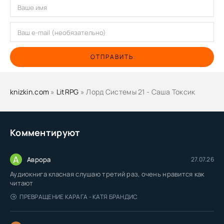
ОТПРАВИТЬ
knizkin.com
»
LitRPG
» Лорд Системы 21 - Саша Токсик
Комментируют
А
Аврора
27.07.26
Аудиокнига класная слушаю третий раз, очень нравится как
читают
ПРЕВРАЩЕНИЕ КАРАГА - КАТЯ БРАНДИС