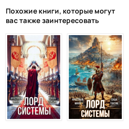
14
Похожие книги, которые могут
15
вас также заинтересовать
16
17
18
19
20
21
22
23
24
25
26