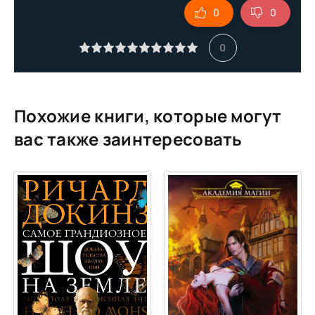
0
0
10
11
0
12
13
14
Похожие книги, которые могут
вас также заинтересовать