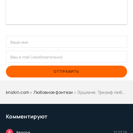
ОТПРАВИТЬ
knizkin.com
»
Любовное фэнтези
» Эрциане. Триумф любви - Наталья Оско
Комментируют
А
Аврора
27.07.26