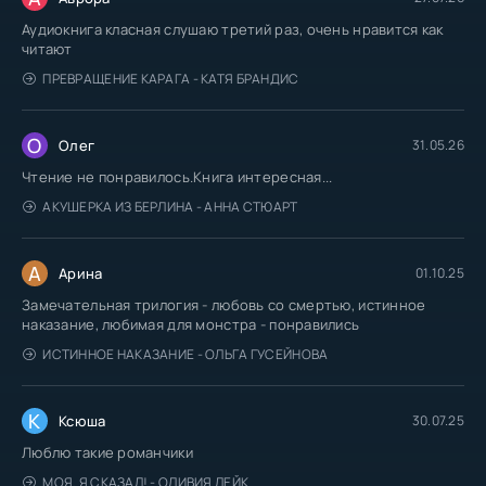
Аудиокнига класная слушаю третий раз, очень нравится как
читают
ПРЕВРАЩЕНИЕ КАРАГА - КАТЯ БРАНДИС
О
Олег
31.05.26
Чтение не понравилось.Книга интересная...
АКУШЕРКА ИЗ БЕРЛИНА - АННА СТЮАРТ
А
Арина
01.10.25
Замечательная трилогия - любовь со смертью, истинное
наказание, любимая для монстра - понравились
ИСТИННОЕ НАКАЗАНИЕ - ОЛЬГА ГУСЕЙНОВА
К
Ксюша
30.07.25
Люблю такие романчики
МОЯ. Я СКАЗАЛ! - ОЛИВИЯ ЛЕЙК