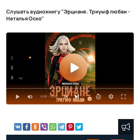
Слушать аудиокнигу "Эрциане. Триумф любви -
Наталья Оско"
1
2
3
4
0:00
/ 0:00
5
6
7
8
9