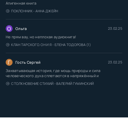
Апигенная книга
ПОКЛОННИК - АННА ДЖЕЙН
О
Ольга
23.02.25
Не прям вау, но неплохая аудиокнига!
КЛАН ТАРСКОГО. ОН И Я - ЕЛЕНА ТОДОРОВА (1)
Г
Гость Сергей
23.02.25
Захватывающая история, где мощь природы и сила
человеческого духа сплетаются в напряжённый и
СТОЛКНОВЕНИЕ СТИХИЙ - ВАЛЕРИЙ ГУМИНСКИЙ