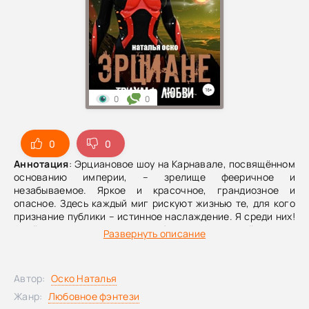
0
0
0
0
Аннотация
: Эрциановое шоу на Карнавале, посвящённом
основанию империи, – зрелище фееричное и
незабываемое. Яркое и красочное, грандиозное и
опасное. Здесь каждый миг рискуют жизнью те, для кого
признание публики – истинное наслаждение. Я среди них!
Фрейлина наследницы и акробатка королевской труппы.
Развернуть описание
Но так ли важна слава, когда сердце жаждет иного
триумфа? Триумфа любви!
Автор:
Оско Наталья
Жанр:
Любовное фэнтези