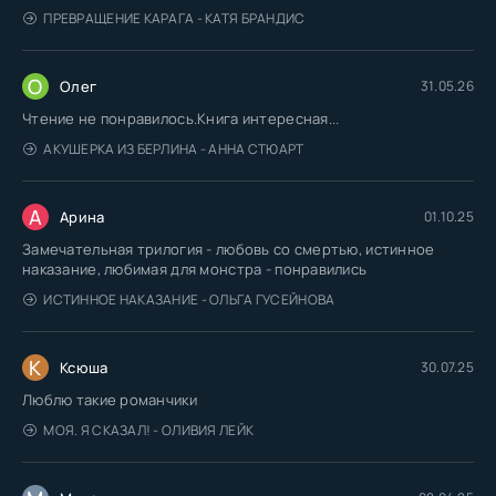
ПРЕВРАЩЕНИЕ КАРАГА - КАТЯ БРАНДИС
О
Олег
31.05.26
Чтение не понравилось.Книга интересная...
АКУШЕРКА ИЗ БЕРЛИНА - АННА СТЮАРТ
А
Арина
01.10.25
Замечательная трилогия - любовь со смертью, истинное
наказание, любимая для монстра - понравились
ИСТИННОЕ НАКАЗАНИЕ - ОЛЬГА ГУСЕЙНОВА
К
Ксюша
30.07.25
Люблю такие романчики
МОЯ. Я СКАЗАЛ! - ОЛИВИЯ ЛЕЙК