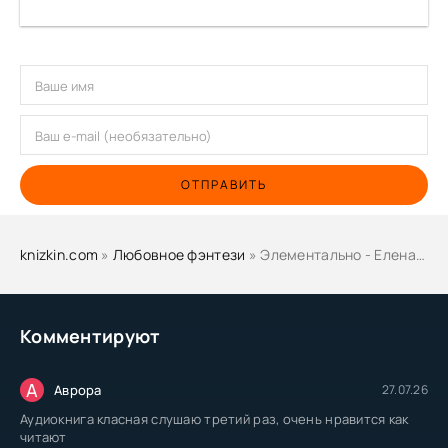
ОТПРАВИТЬ
knizkin.com
»
Любовное фэнтези
» Элементально - Елена Кароль
Комментируют
А
Аврора
27.07.26
Аудиокнига класная слушаю третий раз, очень нравится как
читают