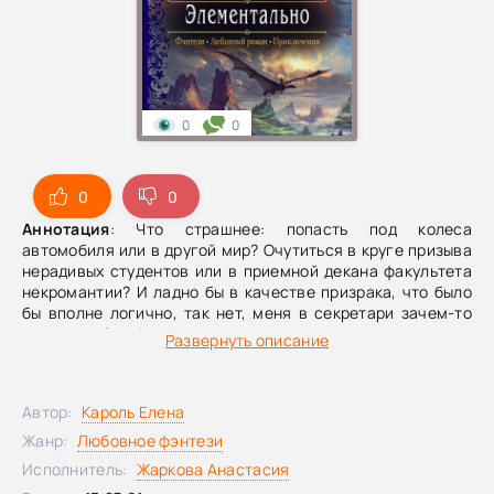
0
0
0
0
Аннотация
: Что страшнее: попасть под колеса
автомобиля или в другой мир? Очутиться в круге призыва
нерадивых студентов или в приемной декана факультета
некромантии? И ладно бы в качестве призрака, что было
бы вполне логично, так нет, меня в секретари зачем-то
приняли! Ошибочно или согласно чьему-то коварному
Развернуть описание
умыслу? И кого мне опасаться сильнее: взявшую меня на
работу милую даму, собственного декана или крайне
подозрительного графа, который теперь захаживает к
Автор:
Кароль Елена
нам, как к себе домой? Ах, он ещё и дракон?! Ох, он меня
ещё и замуж зовёт… Точнее, перед фактом ставит. А вот с
Жанр:
Любовное фэнтези
этим я ещё поспорю!
Исполнитель:
Жаркова Анастасия