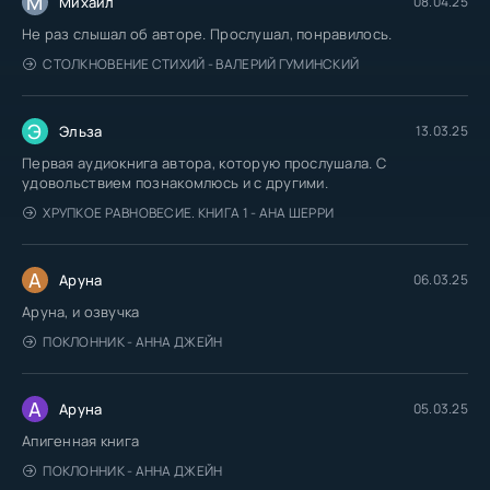
М
Михаил
08.04.25
Не раз слышал об авторе. Прослушал, понравилось.
СТОЛКНОВЕНИЕ СТИХИЙ - ВАЛЕРИЙ ГУМИНСКИЙ
Э
Эльза
13.03.25
Первая аудиокнига автора, которую прослушала. С
удовольствием познакомлюсь и с другими.
ХРУПКОЕ РАВНОВЕСИЕ. КНИГА 1 - АНА ШЕРРИ
А
Аруна
06.03.25
Аруна, и озвучка
ПОКЛОННИК - АННА ДЖЕЙН
А
Аруна
05.03.25
Апигенная книга
ПОКЛОННИК - АННА ДЖЕЙН