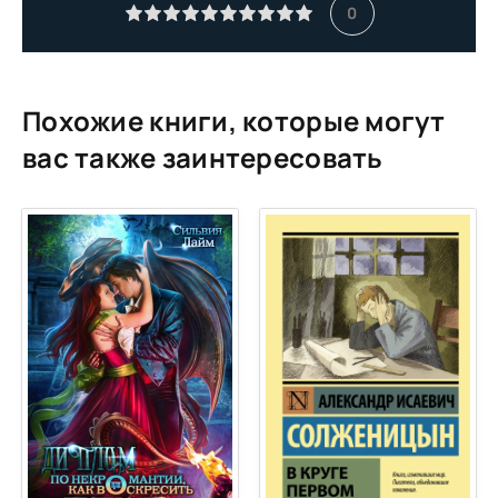
11
0
12
13
14
Похожие книги, которые могут
15
вас также заинтересовать
16
17
18
19
20
21
22
23
24