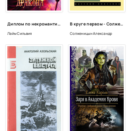
25
26
27
Диплом по некромантии, или Как воскресить дракона - Сильвия Лайм
В круге первом - Солженицын Александр
28
Лайм Сильвия
Солженицын Александр
29
30