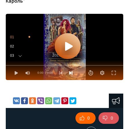
Кароль"
01
02
03
04
0:00
/ 0:00
05
06
07
08
09
0
0
10