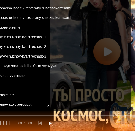
pasno-hodit-v-restorany-s-neznakomtsami
pasno-hodit-v-restorany-s-neznakomtsami
-gore-v-seme
-v-chuzhoy-kvartirechast-1
-v-chuzhoy-kvartirechast-2
-v-chuzhoy-kvartirechast-3
-svyazana-stoit-li-eYo-razvyazyvat
platnyy-striptiz
henschine
moy-stoit-perespat
bit-drugoy-mozhet-lishitsya-golovy
0:00
/ 0:00
erzhanie-opasno