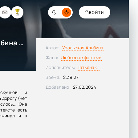
ВОЙТИ
Ты просто космос, Стас! - Альбина Уральская
Автор:
Уральская Альбина
Жанр:
Любовное фэнтези
Исполнитель:
Татьяна С.
Время:
2:39:27
Добавлено:
27.02.2024
скучной и
 дорогу (нет
еслось… Она
тексте есть
риминал и в
е события