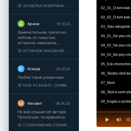
АКУШЕРКА ИЗ БЕРЛИНА - АННА СТЮАРТ
02_01_O-tom-kak-o
02_02_O-tom-kak-o
А
Арина
01.10.25
03_Stas-alkogolik
Замечательная трилогия -
04_01_Ne-pey-chay
любовь со смертью,
истинное наказание,
04_02_Ne-pey-chay
любимая для монстра -
ИСТИННОЕ НАКАЗАНИЕ - ОЛЬГА ГУСЕЙНОВА
понравились
04_03_Ne-pey-chay
05_Esli-zhenschina
К
Ксюша
30.07.25
06_Skolko-stoit-bes
Люблю такие романчики
07_Mest
МОЯ. Я СКАЗАЛ! - ОЛИВИЯ ЛЕЙК
08_Stoit-li-verit-z
09_Kogda-s-proble
М
Михаил
08.04.25
10_Kogda-odin-lyu
Не раз слышал об авторе.
Прослушал, понравилось.
11_Pochemu-vozd
СТОЛКНОВЕНИЕ СТИХИЙ - ВАЛЕРИЙ ГУМИНСКИЙ
12_Eto-ne-konets