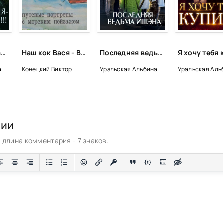
y-svYokr-druzhit-s-golovoy-i-sobakami
o-uhodit-v-nirvanu
o-uhodit-v-nirvanu
Чемодан, портал, Земля – Екатеринбург! - Альбина Уральская
Наш кок Вася - Виктор Конецкий
Последняя ведьма Ишэна - Альбина Уральская
o-ne-mozhet-ne-byt
а
Конецкий Виктор
Уральская Альбина
Уральская Аль
рии
длина комментария - 7 знаков.