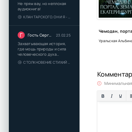
Не прям вау, но неплохая
24_Kogda-buduschi
аудиокнига!
КЛАН ТАРСКОГО. ОН И Я - ЕЛЕНА ТОДОРОВА (1)
25_01_Kak-praviln
25_02_Kak-praviln
Г
Гость Сергей
23.02.25
26_Schaste-est-eg
Уральская Альбин
Захватывающая история,
где мощь природы и сила
человеческого духа
сплетаются в напряжённый
СТОЛКНОВЕНИЕ СТИХИЙ - ВАЛЕРИЙ ГУМИНСКИЙ
и
Коммента
Минимальная 