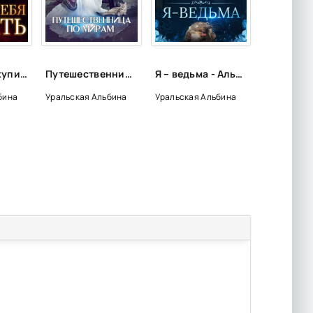
Я хочу тебя купить - Альбина Уральская
Путешественница по мирам - Альбина Уральская
Я – ведьма - Альбина Уральская
бина
Уральская Альбина
Уральская Альбина