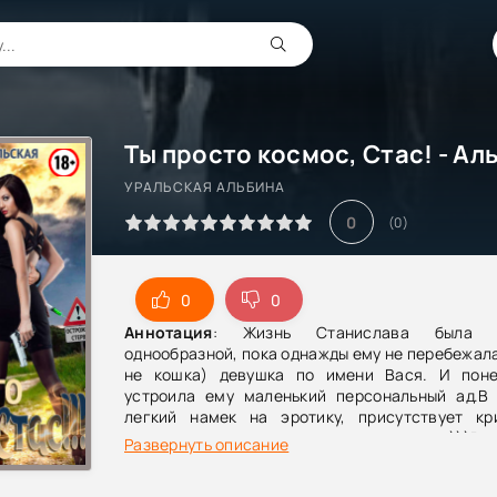
УРАЛЬСКАЯ АЛЬБИНА
0
(
0
)
0
0
Аннотация
: Жизнь Станислава была 
однообразной, пока однажды ему не перебежала
не кошка) девушка по имени Вася. И пон
устроила ему маленький персональный ад.В 
легкий намек на эротику, присутствует к
остальном одна сплошная дурь)))Вс
Развернуть описание
вымышленные, все герои фантазия автора.