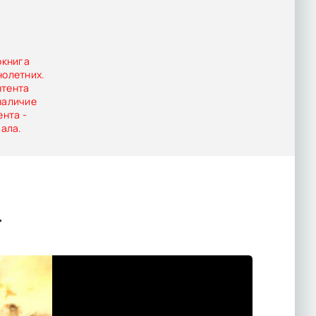
окнига
нолетних.
нтента
наличие
ента -
иала.
"