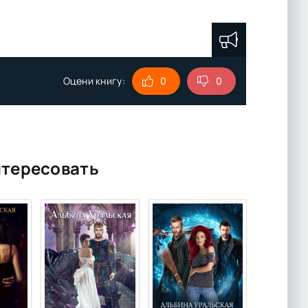
Оцени книгу:
0
0
нтересовать