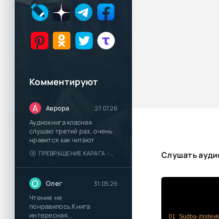
Комментируют
А
Аврора
27.07.26
Аудиокнига класная
слушаю третий раз, очень
нравится как читают
ПРЕВРАЩЕНИЕ КАРАГА - КАТЯ БРАНДИС
Слушать аудио
О
Олег
31.05.26
Чтение не
понравилось.Книга
интересная...
01_Sudba-zlodey