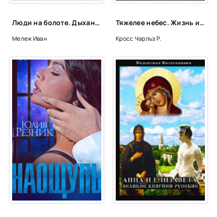
Люди на болоте. Дыхание грозы - Иван Мележ
Тяжелее небес. Жизнь и смерть Курта Кобейна, о которых вы ничего не знали прежде - Чарльз Р. Кросс
Мележ Иван
Кросс Чарльз Р.