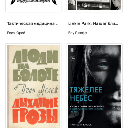
Тактическая медицина - Юрий Евич
Linkin Park: На шаг ближе. От Xero до группы #1: рождение легенды - Джефф Блу
Евич Юрий
Блу Джефф