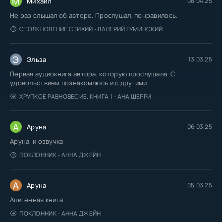
М
Михаил
08.04.25
Не раз слышал об авторе. Прослушал, понравилось.
СТОЛКНОВЕНИЕ СТИХИЙ - ВАЛЕРИЙ ГУМИНСКИЙ
Э
Эльза
13.03.25
Первая аудиокнига автора, которую прослушала. С
удовольствием познакомлюсь и с другими.
ХРУПКОЕ РАВНОВЕСИЕ. КНИГА 1 - АНА ШЕРРИ
А
Аруна
06.03.25
Аруна, и озвучка
ПОКЛОННИК - АННА ДЖЕЙН
А
Аруна
05.03.25
Апигенная книга
ПОКЛОННИК - АННА ДЖЕЙН