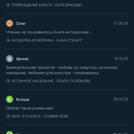
ПРЕВРАЩЕНИЕ КАРАГА - КАТЯ БРАНДИС
О
Олег
31.05.26
Чтение не понравилось.Книга интересная...
АКУШЕРКА ИЗ БЕРЛИНА - АННА СТЮАРТ
А
Арина
01.10.25
Замечательная трилогия - любовь со смертью, истинное
наказание, любимая для монстра - понравились
ИСТИННОЕ НАКАЗАНИЕ - ОЛЬГА ГУСЕЙНОВА
К
Ксюша
30.07.25
Люблю такие романчики
МОЯ. Я СКАЗАЛ! - ОЛИВИЯ ЛЕЙК