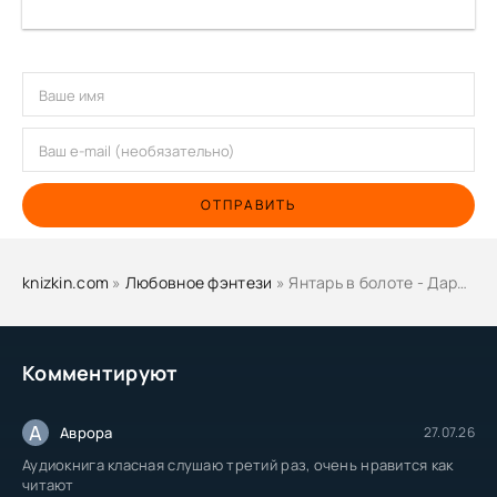
ОТПРАВИТЬ
knizkin.com
»
Любовное фэнтези
» Янтарь в болоте - Дарья Кузнецова
Комментируют
А
Аврора
27.07.26
Аудиокнига класная слушаю третий раз, очень нравится как
читают