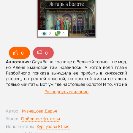
2
0
0
0
Аннотация
: Служба на границе с Великой топью – не мед,
но Алёне Емановой там нравилось. А когда воля главы
Разбойного приказа вынудила ее прибыть в княжеский
дворец, о прежней опасной, но простой жизни осталось
только мечтать. Вот уж где настоящее болото! И то, что на
Алёну, как на живца, намерены ловить преступника, –
Развернуть описание
меньшая из бед. Куда хуже интерес княжеского
наследника, враждебность девиц из свиты княгини и
колючий взгляд первого княжеского воеводы Олега
Автор:
Кузнецова Дарья
Рубцова, прозванного Янтарноглазым.С воеводой,
пожалуй, тяжелее всего. К опасности Алёне не привыкать,
Жанр:
Любовное фэнтези
а вот с собственным сердцем попробуй сладить!
Исполнитель:
Кургузова Юлия