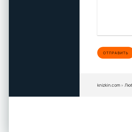
03_43_Темный ра
03_44_Темный ра
03_45_Темный ра
03_46_Темный ра
03_47_Темный ра
ОТПРАВИТЬ
03_48_Темный ра
03_49_Темный ра
03_50_Темный ра
03_51_Темный ра
knizkin.com
»
Люб
03_52_Эпилог