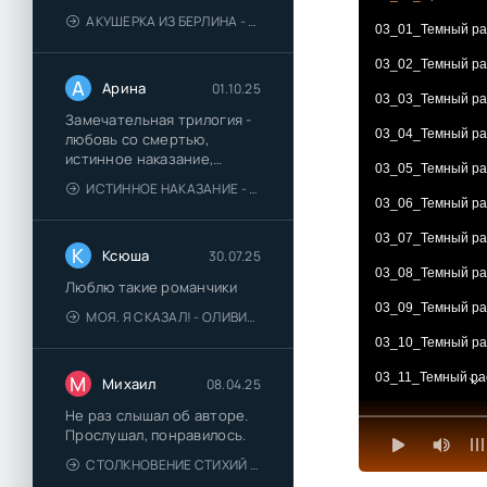
АКУШЕРКА ИЗ БЕРЛИНА - АННА СТЮАРТ
03_01_Темный ра
03_02_Темный ра
А
Арина
01.10.25
03_03_Темный ра
Замечательная трилогия -
03_04_Темный ра
любовь со смертью,
истинное наказание,
03_05_Темный ра
любимая для монстра -
ИСТИННОЕ НАКАЗАНИЕ - ОЛЬГА ГУСЕЙНОВА
понравились
03_06_Темный ра
03_07_Темный ра
К
Ксюша
30.07.25
03_08_Темный ра
Люблю такие романчики
03_09_Темный ра
МОЯ. Я СКАЗАЛ! - ОЛИВИЯ ЛЕЙК
03_10_Темный ра
03_11_Темный ра
М
Михаил
08.04.25
03_12_Темный ра
Не раз слышал об авторе.
Прослушал, понравилось.
03_13_Темный ра
СТОЛКНОВЕНИЕ СТИХИЙ - ВАЛЕРИЙ ГУМИНСКИЙ
03_14_Темный ра