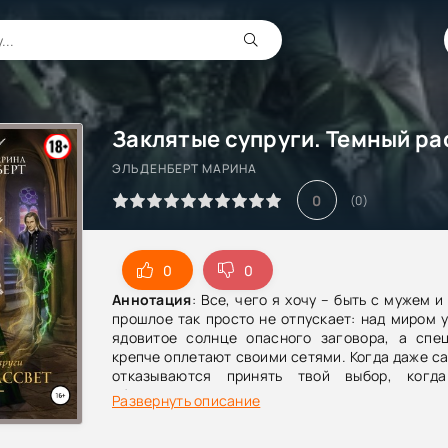
ЭЛЬДЕНБЕРТ МАРИНА
0
(
0
)
0
0
Аннотация
: Все, чего я хочу – быть с мужем 
прошлое так просто не отпускает: над миром 
ядовитое солнце опасного заговора, а спе
крепче оплетают своими сетями. Когда даже с
отказываются принять твой выбор, когд
обернется против, все, что нам остается – 
Развернуть описание
рук. Плечом к плечу, спина к спине отстоять 
Свою семью. И право на счастье.