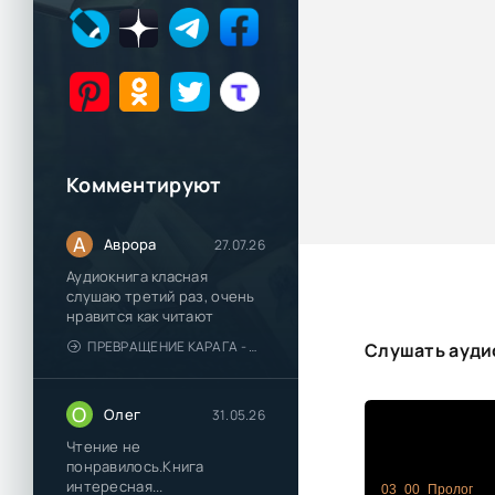
Комментируют
А
Аврора
27.07.26
Аудиокнига класная
слушаю третий раз, очень
нравится как читают
ПРЕВРАЩЕНИЕ КАРАГА - КАТЯ БРАНДИС
Слушать ауди
О
Олег
31.05.26
Чтение не
понравилось.Книга
интересная...
03_00_Пролог