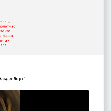
окнига
нолетних.
нтента
наличие
ента -
иала.
 Эльденберт"