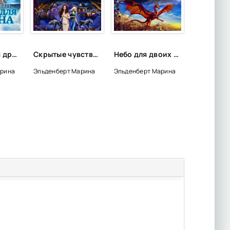
Парящая для дракона - Марина Эльденберт
Скрытые чувства - Марина Эльденберт
Небо для двоих - Марина Эльденберт
арина
Эльденберт Марина
Эльденберт Марина