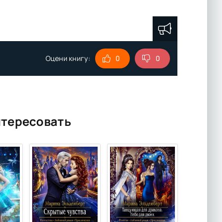
Оцени книгу:
0
0
нтересовать