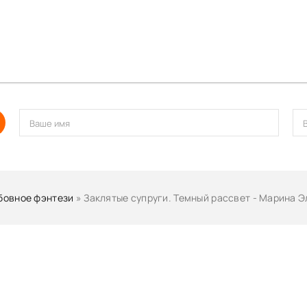
ссвет
ссвет
ссвет
ссвет
ссвет
ссвет
ссвет
ссвет
ссвет
овное фэнтези
» Заклятые супруги. Темный рассвет - Марина 