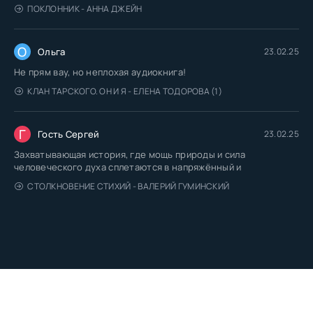
ПОКЛОННИК - АННА ДЖЕЙН
О
Ольга
23.02.25
Не прям вау, но неплохая аудиокнига!
КЛАН ТАРСКОГО. ОН И Я - ЕЛЕНА ТОДОРОВА (1)
Г
Гость Сергей
23.02.25
Захватывающая история, где мощь природы и сила
человеческого духа сплетаются в напряжённый и
СТОЛКНОВЕНИЕ СТИХИЙ - ВАЛЕРИЙ ГУМИНСКИЙ