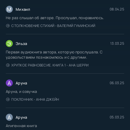
М
Михаил
08.04.25
Не раз слышал об авторе. Прослушал, понравилось.
СТОЛКНОВЕНИЕ СТИХИЙ - ВАЛЕРИЙ ГУМИНСКИЙ
Э
Эльза
13.03.25
Первая аудиокнига автора, которую прослушала. С
удовольствием познакомлюсь и с другими.
ХРУПКОЕ РАВНОВЕСИЕ. КНИГА 1 - АНА ШЕРРИ
А
Аруна
06.03.25
Аруна, и озвучка
ПОКЛОННИК - АННА ДЖЕЙН
А
Аруна
05.03.25
Апигенная книга