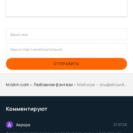
ОТПРАВИТЬ
knizkin.com
»
Любовное фэнтези
» Мой муж – эльфийский принц - Алиса Квин
Комментируют
А
Аврора
27.07.26