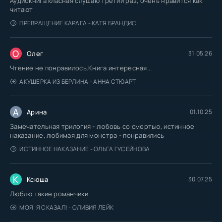
Аудиокнига класная слушаю третий раз, очень нравится как
читают
ПРЕВРАЩЕНИЕ КАРАГА - КАТЯ БРАНДИС
О
Олег
31.05.26
Чтение не понравилось.Книга интересная...
АКУШЕРКА ИЗ БЕРЛИНА - АННА СТЮАРТ
А
Арина
01.10.25
Замечательная трилогия - любовь со смертью, истинное
наказание, любимая для монстра - понравились
ИСТИННОЕ НАКАЗАНИЕ - ОЛЬГА ГУСЕЙНОВА
К
Ксюша
30.07.25
Люблю такие романчики
МОЯ. Я СКАЗАЛ! - ОЛИВИЯ ЛЕЙК