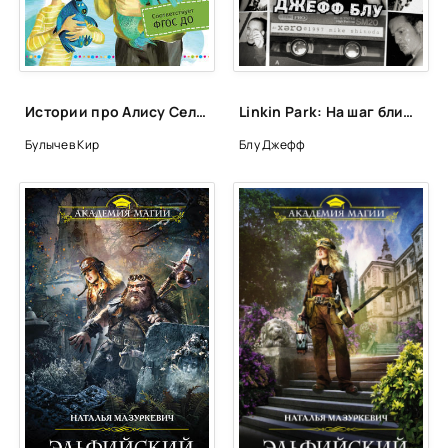
Глава 25
Глава 26
Глава 27
Истории про Алису Селезневу. Рассказы - Кир Булычев
Linkin Park: На шаг ближе. От Xero до группы #1: рождение легенды - Джефф Блу
Глава 28
Булычев Кир
Блу Джефф
Глава 29
Эпилог