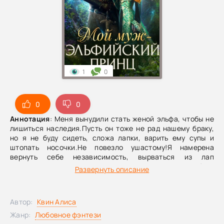
1
0
0
0
Аннотация
: Меня вынудили стать женой эльфа, чтобы не
лишиться наследия.Пусть он тоже не рад нашему браку,
но я не буду сидеть, сложа лапки, варить ему супы и
штопать носочки.Не повезло ушастому!Я намерена
вернуть себе независимость, вырваться из лап
первородного эльфа и занять место главы обеих
Развернуть описание
держав.Главное ничего не перепутать и, не дай богиня, не
влюбиться в собственного мужа!
Автор:
Квин Алиса
Жанр:
Любовное фэнтези