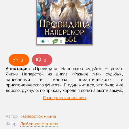
1
0
0
0
Аннотация
: «Провидица. Наперекор судьбе» — роман
Янины Наперсток из цикла «Разные лики судьбы»,
написанный в жанрах романтического и
приключенческого фэнтези. В один миг все, что было мне
дорого, рухнуло: по приказу короля я должна выйти замуж,
не имея права выбора. Не помогли ни сан верховной
Развернуть описание
жрицы, ни любовь к тому, кому я уже отдала сердце.
Теперь мне предстоит привыкать к чужой жизни и
держаться из последних сил, боясь однажды встретить в
Автор:
Наперсток Янина
глазах любимого лишь холод и презрение. Но страшнее
всего другое: боги открыли мне пророчество, и в нем —
Жанр:
Любовное фэнтези
гибель всего мира. Смогу ли я отыскать дорогу,