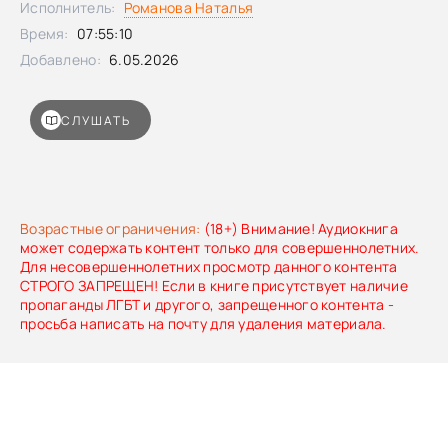
Исполнитель:
Романова Наталья
способную изменить предначертанное? ВНИМАНИЕ!
Время:
07:55:10
СОДЕРЖИТ СЦЕНЫ РАСПИТИЯ СПИРТНЫХ НАПИТКОВ.
ЧРЕЗМЕРНОЕ УПОТРЕБЛЕНИЕ АЛКОГОЛЯ ВРЕДИТ ВАШЕМУ
Добавлено:
6.05.2026
ЗДОРОВЬЮ.
СЛУШАТЬ
Возрастные ограничения:
(18+) Внимание! Аудиокнига
может содержать контент только для совершеннолетних.
Для несовершеннолетних просмотр данного контента
СТРОГО ЗАПРЕЩЕН! Если в книге присутствует наличие
пропаганды ЛГБТ и другого, запрещенного контента -
просьба написать на почту для удаления материала.