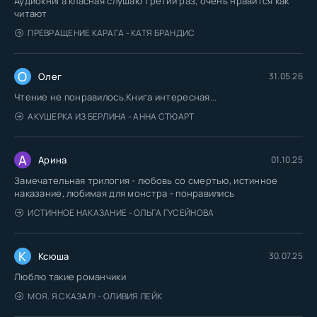
Аудиокнига класная слушаю третий раз, очень нравится как
читают
ПРЕВРАЩЕНИЕ КАРАГА - КАТЯ БРАНДИС
О
Олег
31.05.26
Чтение не понравилось.Книга интересная...
АКУШЕРКА ИЗ БЕРЛИНА - АННА СТЮАРТ
А
Арина
01.10.25
Замечательная трилогия - любовь со смертью, истинное
наказание, любимая для монстра - понравились
ИСТИННОЕ НАКАЗАНИЕ - ОЛЬГА ГУСЕЙНОВА
К
Ксюша
30.07.25
Люблю такие романчики
МОЯ. Я СКАЗАЛ! - ОЛИВИЯ ЛЕЙК