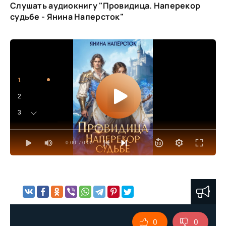
Слушать аудиокнигу "Провидица. Наперекор
судьбе - Янина Наперсток"
1
2
3
4
0:00
/ 0:00
5
6
7
8
9
0
0
10