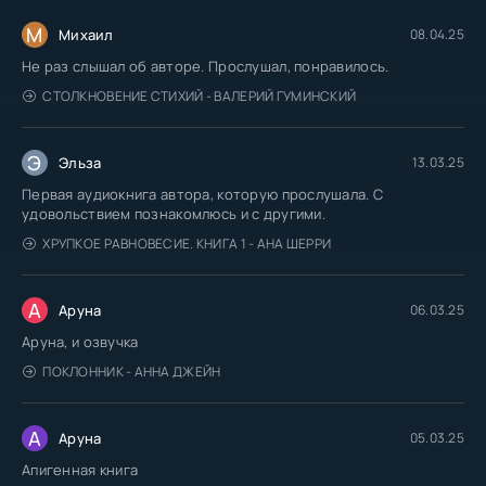
М
Михаил
08.04.25
Не раз слышал об авторе. Прослушал, понравилось.
СТОЛКНОВЕНИЕ СТИХИЙ - ВАЛЕРИЙ ГУМИНСКИЙ
Э
Эльза
13.03.25
Первая аудиокнига автора, которую прослушала. С
удовольствием познакомлюсь и с другими.
ХРУПКОЕ РАВНОВЕСИЕ. КНИГА 1 - АНА ШЕРРИ
А
Аруна
06.03.25
Аруна, и озвучка
ПОКЛОННИК - АННА ДЖЕЙН
А
Аруна
05.03.25
Апигенная книга