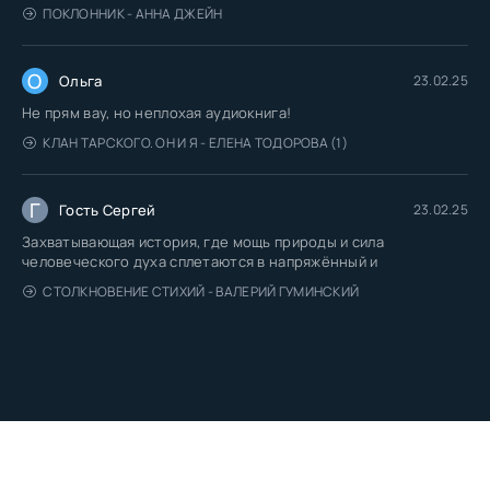
ПОКЛОННИК - АННА ДЖЕЙН
О
Ольга
23.02.25
Не прям вау, но неплохая аудиокнига!
КЛАН ТАРСКОГО. ОН И Я - ЕЛЕНА ТОДОРОВА (1)
Г
Гость Сергей
23.02.25
Захватывающая история, где мощь природы и сила
человеческого духа сплетаются в напряжённый и
СТОЛКНОВЕНИЕ СТИХИЙ - ВАЛЕРИЙ ГУМИНСКИЙ