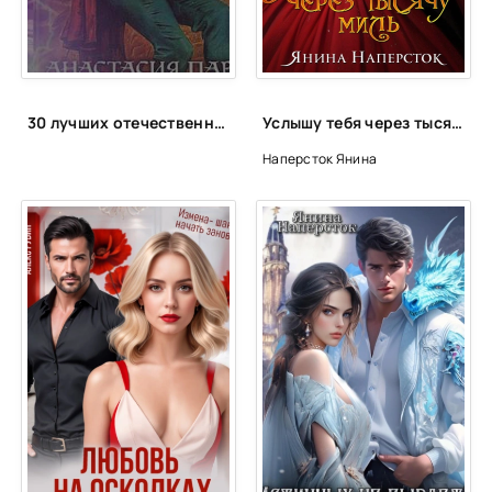
25
26
27
30 лучших отечественных фэнтези циклов
Услышу тебя через тысячу миль - Янина Наперсток
28
Наперсток Янина
29