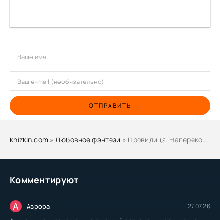
ОТПРАВИТЬ
knizkin.com
»
Любовное фэнтези
» Провидица. Наперекор судьбе - Янина Наперсток
Комментируют
А
Аврора
27.07.26