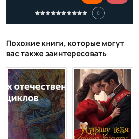
11
0
12
13
14
Похожие книги, которые могут
15
вас также заинтересовать
16
17
18
19
20
21
22
23
24