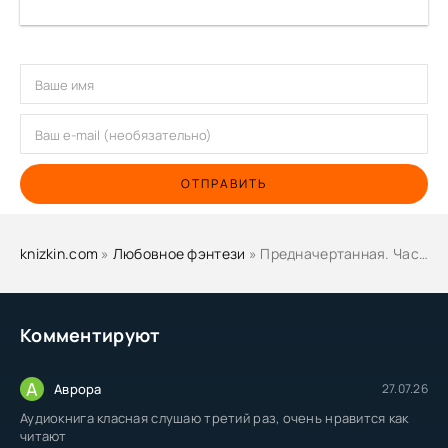
ОТПРАВИТЬ
knizkin.com
»
Любовное фэнтези
» Предначертанная. Часть 2 - Шахназ Сайн
Комментируют
А
Аврора
27.07.26
Аудиокнига класная слушаю третий раз, очень нравится как
читают