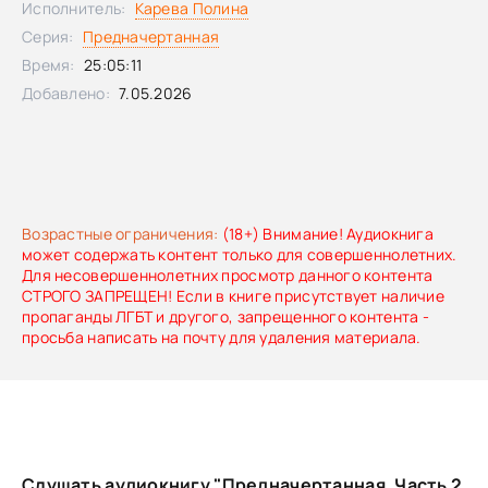
Исполнитель:
Карева Полина
любви; – знаки судьбы и мистику; – атмосферу Санкт–
Серия:
Предначертанная
Петербурга; – и эмоциональный накал турецких сериалов
– под одной обложкой. Увлекательное чтение, от которого
Время:
25:05:11
трудно оторваться и которое ещё долго не отпускает.
Добавлено:
7.05.2026
Возрастные ограничения:
(18+) Внимание! Аудиокнига
может содержать контент только для совершеннолетних.
Для несовершеннолетних просмотр данного контента
СТРОГО ЗАПРЕЩЕН! Если в книге присутствует наличие
пропаганды ЛГБТ и другого, запрещенного контента -
просьба написать на почту для удаления материала.
Слушать аудиокнигу "Предначертанная. Часть 2