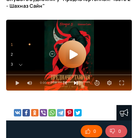
- Шахназ Сайн"
1
2
3
4
0:00
/ 0:00
5
6
7
8
9
0
0
10