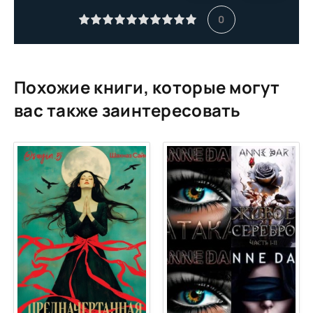
11
0
12
13
14
Похожие книги, которые могут
15
вас также заинтересовать
16
17
18
19
20
21
22
23
24