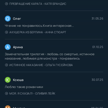
ПРЕВРАЩЕНИЕ КАРАГА - КАТЯ БРАНДИС
О
Олег
31.05.26
Чтение не понравилось.Книга интересная...
АКУШЕРКА ИЗ БЕРЛИНА - АННА СТЮАРТ
А
Арина
01.10.25
Замечательная трилогия - любовь со смертью, истинное
наказание, любимая для монстра - понравились
ИСТИННОЕ НАКАЗАНИЕ - ОЛЬГА ГУСЕЙНОВА
К
Ксюша
30.07.25
Люблю такие романчики
МОЯ. Я СКАЗАЛ! - ОЛИВИЯ ЛЕЙК