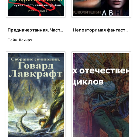
25
26
27
Предначертанная. Часть 1 - Шахназ Сайн
Неповторимая фантастика Anne Dar в аудио
28
Сайн Шахназ
29