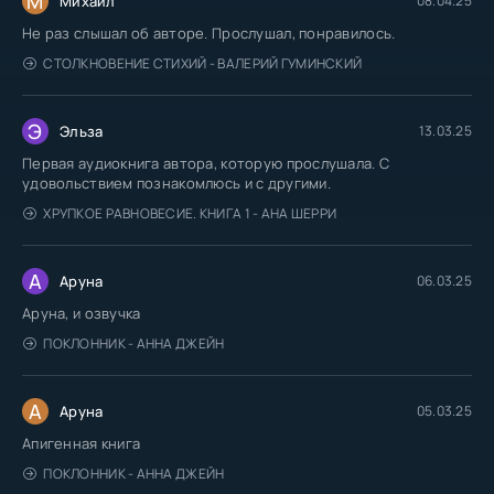
М
Михаил
08.04.25
Не раз слышал об авторе. Прослушал, понравилось.
СТОЛКНОВЕНИЕ СТИХИЙ - ВАЛЕРИЙ ГУМИНСКИЙ
Э
Эльза
13.03.25
Первая аудиокнига автора, которую прослушала. С
удовольствием познакомлюсь и с другими.
ХРУПКОЕ РАВНОВЕСИЕ. КНИГА 1 - АНА ШЕРРИ
А
Аруна
06.03.25
Аруна, и озвучка
ПОКЛОННИК - АННА ДЖЕЙН
А
Аруна
05.03.25
Апигенная книга
ПОКЛОННИК - АННА ДЖЕЙН