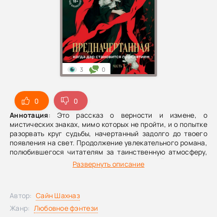
3
0
0
0
Аннотация
: Это рассказ о верности и измене, о
мистических знаках, мимо которых не пройти, и о попытке
разорвать круг судьбы, начертанный задолго до твоего
появления на свет. Продолжение увлекательного романа,
полюбившегося читателям за таинственную атмосферу,
силу чувств и секреты прошлого. Во второй части Мира
Развернуть описание
расплачивается за сделанные выборы. Любовь, семья,
долг и предопределение сходятся в напряжённой драме,
где за каждой разгаданной тайной приходит новая боль, а
Автор:
Сайн Шахназ
любое решение способно стать роковым. Эта книга для
тех, кто любит: – семейные саги и запутанные
Жанр:
Любовное фэнтези
родственные связи; – истории сильной, драматичной