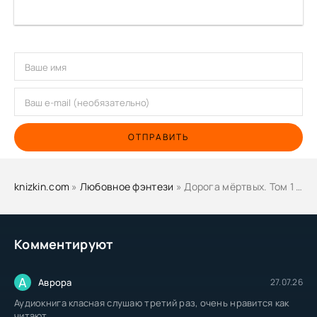
ОТПРАВИТЬ
knizkin.com
»
Любовное фэнтези
» Дорога мёртвых. Том 1 - Мария Фир
Комментируют
А
Аврора
27.07.26
Аудиокнига класная слушаю третий раз, очень нравится как
читают