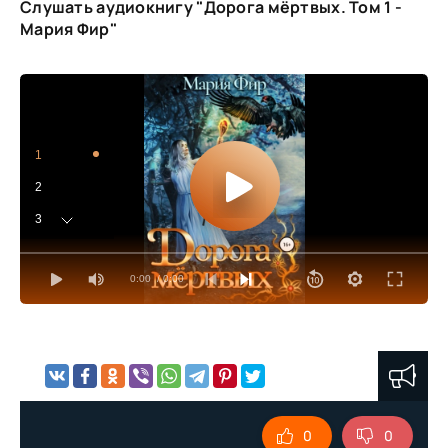
Слушать аудиокнигу "Дорога мёртвых. Том 1 -
Мария Фир"
1
2
3
4
0:00
/ 0:00
5
6
7
8
9
0
0
10