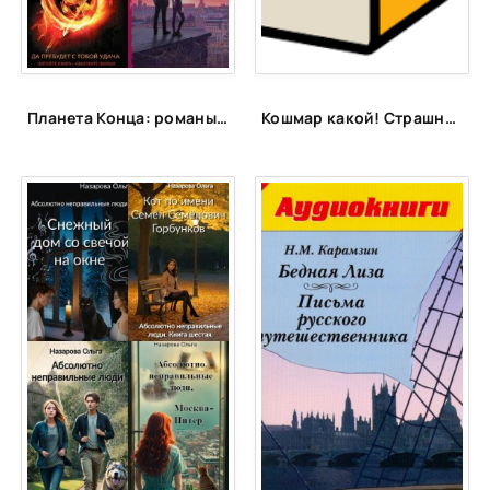
25
26
27
Планета Конца: романы-катастрофы, пост-апокалипсис и антиутопии
Кошмар какой! Страшные книги для самых смелых
28
29
30
31
32
33
34
35