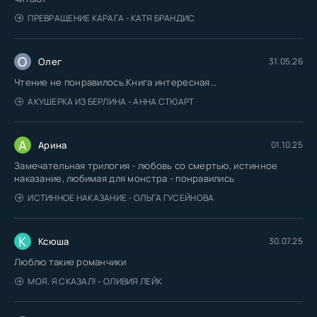
ПРЕВРАЩЕНИЕ КАРАГА - КАТЯ БРАНДИС
О
Олег
31.05.26
Чтение не понравилось.Книга интересная...
АКУШЕРКА ИЗ БЕРЛИНА - АННА СТЮАРТ
А
Арина
01.10.25
Замечательная трилогия - любовь со смертью, истинное
наказание, любимая для монстра - понравились
ИСТИННОЕ НАКАЗАНИЕ - ОЛЬГА ГУСЕЙНОВА
К
Ксюша
30.07.25
Люблю такие романчики
МОЯ. Я СКАЗАЛ! - ОЛИВИЯ ЛЕЙК