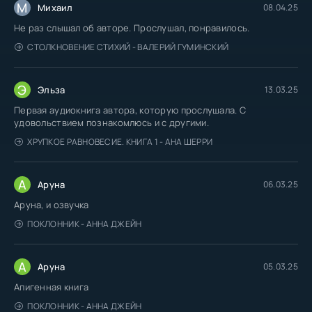
М
Михаил
08.04.25
Не раз слышал об авторе. Прослушал, понравилось.
СТОЛКНОВЕНИЕ СТИХИЙ - ВАЛЕРИЙ ГУМИНСКИЙ
Э
Эльза
13.03.25
Первая аудиокнига автора, которую прослушала. С
удовольствием познакомлюсь и с другими.
ХРУПКОЕ РАВНОВЕСИЕ. КНИГА 1 - АНА ШЕРРИ
А
Аруна
06.03.25
Аруна, и озвучка
ПОКЛОННИК - АННА ДЖЕЙН
А
Аруна
05.03.25
Апигенная книга
ПОКЛОННИК - АННА ДЖЕЙН