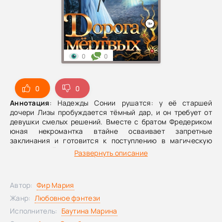
0
0
0
0
Аннотация
: Надежды Сонии рушатся: у её старшей
дочери Лизы пробуждается тёмный дар, и он требует от
девушки смелых решений. Вместе с братом Фредериком
юная некромантка втайне осваивает запретные
заклинания и готовится к поступлению в магическую
Академию. Лиза и не догадывается, что родители уже
Развернуть описание
распланировали её судьбу по‑своему — и воплотить этот
замысел поможет новое изобретение Ордена Инквизиции.
Автор:
Фир Мария
Жанр:
Любовное фэнтези
Исполнитель:
Баутина Марина