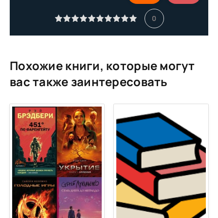
11
0
12
13
14
Похожие книги, которые могут
15
вас также заинтересовать
16
17
18
19
20
21
22
23
24