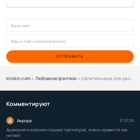
ОТПРАВИТЬ
knizkin.com
»
Любовное фэнтези
» Целительница для разбитого сердца - Герр Ольга
Комментируют
А
Аврора
27.07.26
Аудиокнига класная слушаю третий раз, очень нравится как
читают