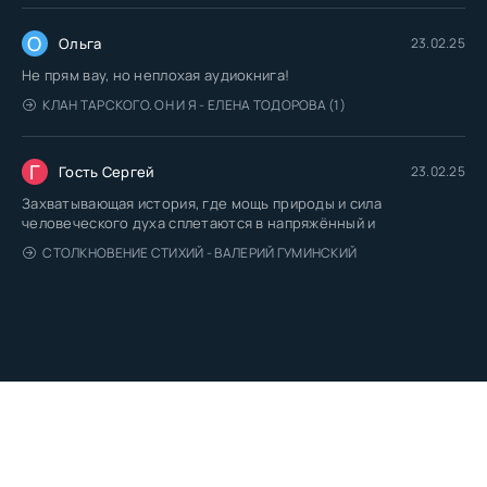
О
Ольга
23.02.25
Не прям вау, но неплохая аудиокнига!
КЛАН ТАРСКОГО. ОН И Я - ЕЛЕНА ТОДОРОВА (1)
Г
Гость Сергей
23.02.25
Захватывающая история, где мощь природы и сила
человеческого духа сплетаются в напряжённый и
СТОЛКНОВЕНИЕ СТИХИЙ - ВАЛЕРИЙ ГУМИНСКИЙ