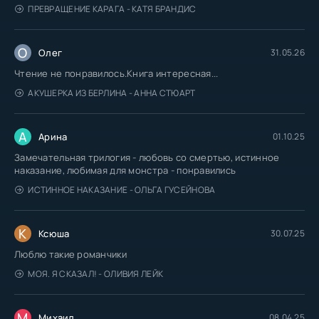
ПРЕВРАЩЕНИЕ КАРАГА - КАТЯ БРАНДИС
О
Олег
31.05.26
Чтение не понравилось.Книга интересная...
АКУШЕРКА ИЗ БЕРЛИНА - АННА СТЮАРТ
А
Арина
01.10.25
Замечательная трилогия - любовь со смертью, истинное
наказание, любимая для монстра - понравились
ИСТИННОЕ НАКАЗАНИЕ - ОЛЬГА ГУСЕЙНОВА
К
Ксюша
30.07.25
Люблю такие романчики
МОЯ. Я СКАЗАЛ! - ОЛИВИЯ ЛЕЙК
М
Михаил
08.04.25