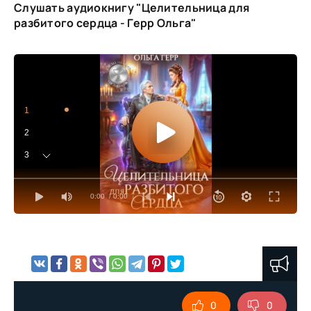
Слушать аудиокнигу "Целительница для
разбитого сердца - Герр Ольга"
1
2
3
4
0:00
/ 0:00
5
6
7
8
9
0
0
10