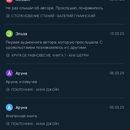
Не раз слышал об авторе. Прослушал, понравилось.
СТОЛКНОВЕНИЕ СТИХИЙ - ВАЛЕРИЙ ГУМИНСКИЙ
Э
Эльза
13.03.25
Первая аудиокнига автора, которую прослушала. С
удовольствием познакомлюсь и с другими.
ХРУПКОЕ РАВНОВЕСИЕ. КНИГА 1 - АНА ШЕРРИ
А
Аруна
06.03.25
Аруна, и озвучка
ПОКЛОННИК - АННА ДЖЕЙН
А
Аруна
05.03.25
Апигенная книга
ПОКЛОННИК - АННА ДЖЕЙН