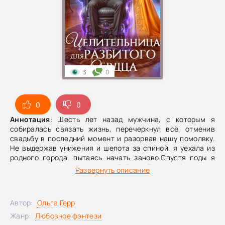
3
0
0
0
Аннотация
: Шесть лет назад мужчина, с которым я
собиралась связать жизнь, перечеркнул всё, отменив
свадьбу в последний момент и разорвав нашу помолвку.
Не выдержав унижения и шепота за спиной, я уехала из
родного города, пытаясь начать заново.Спустя годы я
возвращаюсь и узнаю, что мой бывший жених больше не
Развернуть описание
может ходить — он прикован к инвалидному креслу. И,
возможно, в этом есть моя вина. На что я решусь, чтобы
искупить прошлое, исправить то, что натворила, и спасти
Автор:
Ольга Герр
человека, которого до сих пор люблю?
Жанр:
Любовное фэнтези