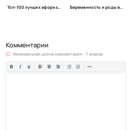
Топ-100 лучших афоризмов и высказываний про себя
Беременность и роды в 40 лет: откровенный монолог читательницы НЭН о трудностях, радостях и надеждах отложенного материнства
Комментарии
Минимальная длина комментария - 7 знаков.