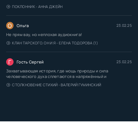
ПОКЛОННИК - АННА ДЖЕЙН
О
Ольга
23.02.25
Не прям вау, но неплохая аудиокнига!
КЛАН ТАРСКОГО. ОН И Я - ЕЛЕНА ТОДОРОВА (1)
Г
Гость Сергей
23.02.25
Захватывающая история, где мощь природы и сила
человеческого духа сплетаются в напряжённый и
СТОЛКНОВЕНИЕ СТИХИЙ - ВАЛЕРИЙ ГУМИНСКИЙ