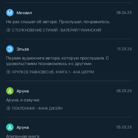
М
Михаил
08.04.25
Не раз слышал об авторе. Прослушал, понравилось.
СТОЛКНОВЕНИЕ СТИХИЙ - ВАЛЕРИЙ ГУМИНСКИЙ
Э
Эльза
13.03.25
Первая аудиокнига автора, которую прослушала. С
удовольствием познакомлюсь и с другими.
ХРУПКОЕ РАВНОВЕСИЕ. КНИГА 1 - АНА ШЕРРИ
А
Аруна
06.03.25
Аруна, и озвучка
ПОКЛОННИК - АННА ДЖЕЙН
А
Аруна
05.03.25
Апигенная книга