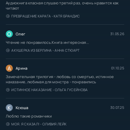
Аудиокнига класная слушаю третий раз, очень нравится как
читают
ПРЕВРАЩЕНИЕ КАРАГА - КАТЯ БРАНДИС
О
Олег
31.05.26
Чтение не понравилось.Книга интересная...
АКУШЕРКА ИЗ БЕРЛИНА - АННА СТЮАРТ
А
Арина
01.10.25
Замечательная трилогия - любовь со смертью, истинное
наказание, любимая для монстра - понравились
ИСТИННОЕ НАКАЗАНИЕ - ОЛЬГА ГУСЕЙНОВА
К
Ксюша
30.07.25
Люблю такие романчики
МОЯ. Я СКАЗАЛ! - ОЛИВИЯ ЛЕЙК