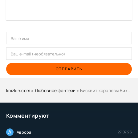
ОТПРАВИТЬ
knizkin.com
»
Любовное фэнтези
» Бисквит королевы Виктории - Елена Михалёва
Комментируют
А
Аврора
27.07.26