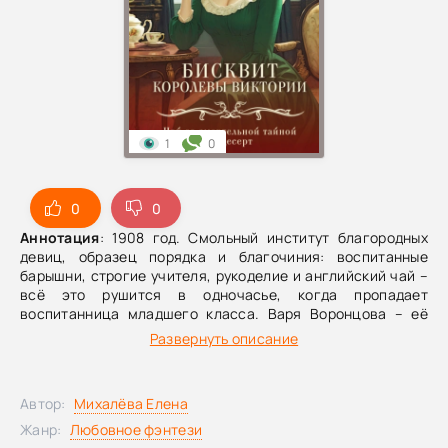
1
0
0
0
Аннотация
: 1908 год. Смольный институт благородных
девиц, образец порядка и благочиния: воспитанные
барышни, строгие учителя, рукоделие и английский чай –
всё это рушится в одночасье, когда пропадает
воспитанница младшего класса. Варя Воронцова – её
старшая подруга – уверена: за исчезновением стоит
Развернуть описание
нечто большее, чем детская шалость или побег. Это –
часть сложной и опасной игры, в которой смолянка уже
стала фигурой, способной изменить всё. Удастся ли Варе
Автор:
Михалёва Елена
распутать клубок тайн, не погубив себя и не потеряв
дорогих ей людей?
Жанр:
Любовное фэнтези