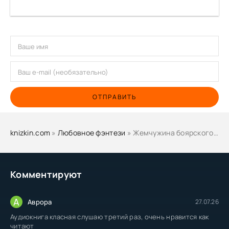
ОТПРАВИТЬ
knizkin.com
»
Любовное фэнтези
» Жемчужина боярского рода. Часть 1 - Джейд Дэвлин
Комментируют
А
Аврора
27.07.26
Аудиокнига класная слушаю третий раз, очень нравится как
читают