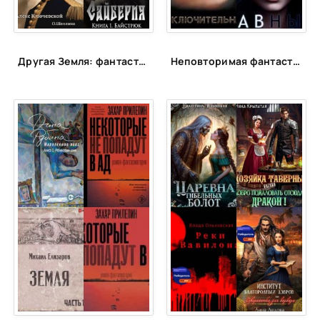
38
39
Другая Земля: фантастика с альтернативной историей
Неповторимая фантастика Anne Dar в аудио
40
41
42
43
44
45
46