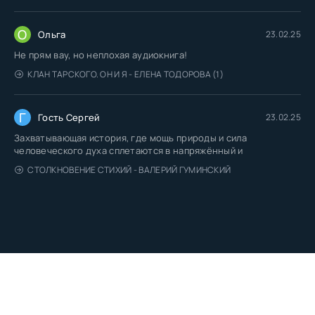
О
Ольга
23.02.25
Не прям вау, но неплохая аудиокнига!
КЛАН ТАРСКОГО. ОН И Я - ЕЛЕНА ТОДОРОВА (1)
Г
Гость Сергей
23.02.25
Захватывающая история, где мощь природы и сила
человеческого духа сплетаются в напряжённый и
СТОЛКНОВЕНИЕ СТИХИЙ - ВАЛЕРИЙ ГУМИНСКИЙ