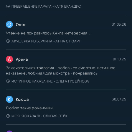
ПРЕВРАЩЕНИЕ КАРАГА - КАТЯ БРАНДИС
О
Олег
31.05.26
Чтение не понравилось.Книга интересная...
АКУШЕРКА ИЗ БЕРЛИНА - АННА СТЮАРТ
А
Арина
01.10.25
Замечательная трилогия - любовь со смертью, истинное
наказание, любимая для монстра - понравились
ИСТИННОЕ НАКАЗАНИЕ - ОЛЬГА ГУСЕЙНОВА
К
Ксюша
30.07.25
Люблю такие романчики
МОЯ. Я СКАЗАЛ! - ОЛИВИЯ ЛЕЙК