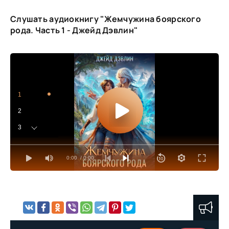
Слушать аудиокнигу "Жемчужина боярского
рода. Часть 1 - Джейд Дэвлин"
1
2
3
4
0:00
/ 0:00
5
6
7
8
9