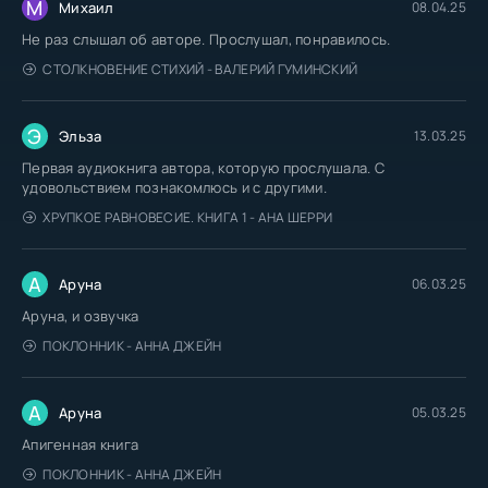
М
Михаил
08.04.25
Не раз слышал об авторе. Прослушал, понравилось.
СТОЛКНОВЕНИЕ СТИХИЙ - ВАЛЕРИЙ ГУМИНСКИЙ
Э
Эльза
13.03.25
Первая аудиокнига автора, которую прослушала. С
удовольствием познакомлюсь и с другими.
ХРУПКОЕ РАВНОВЕСИЕ. КНИГА 1 - АНА ШЕРРИ
А
Аруна
06.03.25
Аруна, и озвучка
ПОКЛОННИК - АННА ДЖЕЙН
А
Аруна
05.03.25
Апигенная книга
ПОКЛОННИК - АННА ДЖЕЙН