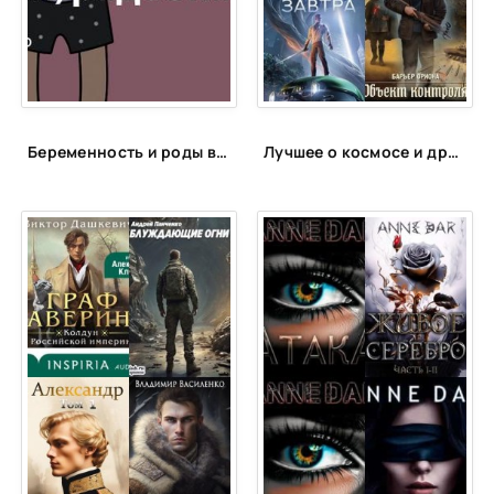
24
25
26
27
Беременность и роды в 40 лет: откровенный монолог читательницы НЭН о трудностях, радостях и надеждах отложенного материнства
Лучшее о космосе и других планетах
28
29
30
31
32
33
34
35
36
37