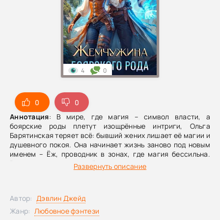
4
0
0
0
Аннотация
: В мире, где магия – символ власти, а
боярские роды плетут изощрённые интриги, Ольга
Барятинская теряет всё: бывший жених лишает её магии и
душевного покоя. Она начинает жизнь заново под новым
именем – Ёж, проводник в зонах, где магия бессильна.
Восточные мотивы, жёсткая иерархия и магические
Развернуть описание
аномалии создают напряжённый фон для истории о
стойкости и втором шансе.Но прошлое не отпускает:
бывший жених вновь появляется рядом, не узнавая её, а
Автор:
Дэвлин Джейд
вокруг сплетается клубок интриг, связанных с древним
пророчеством о «жемчужине», способной изменить
Жанр:
Любовное фэнтези
судьбу целого рода.