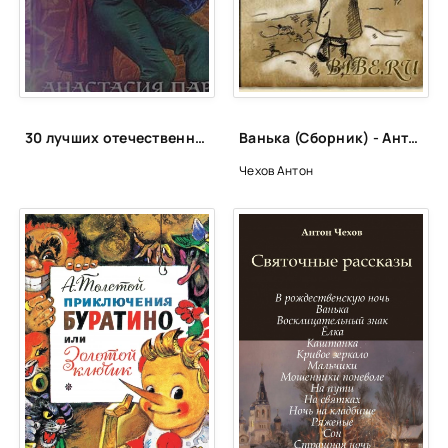
24
25
26
27
30 лучших отечественных фэнтези циклов
Ванька (Сборник) - Антон Чехов
28
Чехов Антон
29
30
31
32
33
34
35
36
37