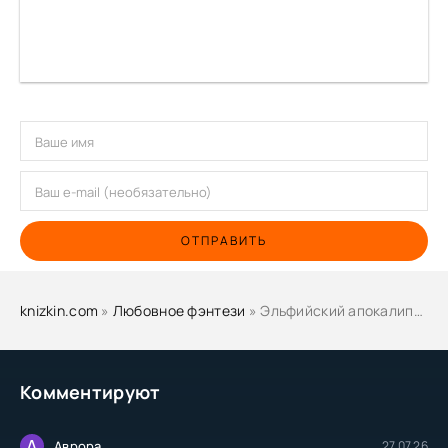
ОТПРАВИТЬ
knizkin.com
»
Любовное фэнтези
» Эльфийский апокалипсис - Карина Дёмина
Комментируют
А
Аврора
27.07.26