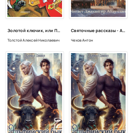
38
39
40
Золотой ключик, или Приключения Буратино - Алексей Толстой
Святочные рассказы - Антон Чехов
41
Толстой Алексей Николаевич
Чехов Антон
42
43
44
45
46
47
48
49
50
51