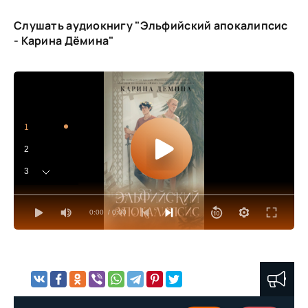
Слушать аудиокнигу "Эльфийский апокалипсис
- Карина Дёмина"
1
2
3
4
0:00
/ 0:00
5
6
7
8
9