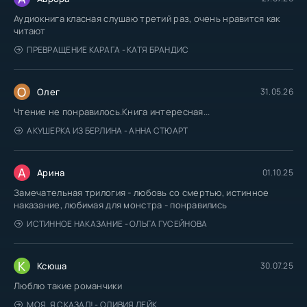
Аудиокнига класная слушаю третий раз, очень нравится как
читают
ПРЕВРАЩЕНИЕ КАРАГА - КАТЯ БРАНДИС
О
Олег
31.05.26
Чтение не понравилось.Книга интересная...
АКУШЕРКА ИЗ БЕРЛИНА - АННА СТЮАРТ
А
Арина
01.10.25
Замечательная трилогия - любовь со смертью, истинное
наказание, любимая для монстра - понравились
ИСТИННОЕ НАКАЗАНИЕ - ОЛЬГА ГУСЕЙНОВА
К
Ксюша
30.07.25
Люблю такие романчики
МОЯ. Я СКАЗАЛ! - ОЛИВИЯ ЛЕЙК