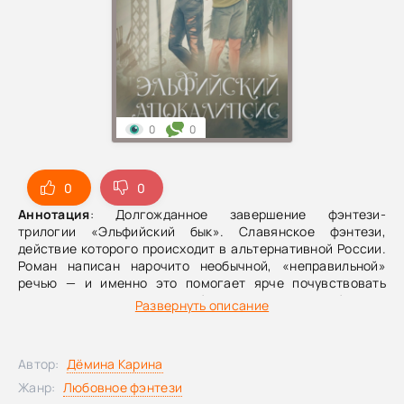
0
0
0
0
Аннотация
: Долгожданное завершение фэнтези-
трилогии «Эльфийский бык». Славянское фэнтези,
действие которого происходит в альтернативной России.
Роман написан нарочито необычной, «неправильной»
речью — и именно это помогает ярче почувствовать
сказочную страну с до боли узнаваемыми бедами.
Развернуть описание
Капризные маги, бюрократические игры, безупречные
отчеты, не имеющие ничего общего с реальностью,
золотая молодежь — всё подано с иронией и едким
Автор:
Дёмина Карина
юмором. А вместе с самобытной магической системой
получается по-настоящему взрывной коктейль. Награды
Жанр:
Любовное фэнтези
Карины Деминой: «Еврокон» в номинации «Лучший