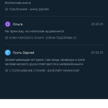
Апигенная книга
ПОКЛОННИК - АННА ДЖЕЙН
О
Ольга
23.02.25
Не прям вау, но неплохая аудиокнига!
КЛАН ТАРСКОГО. ОН И Я - ЕЛЕНА ТОДОРОВА (1)
Г
Гость Сергей
23.02.25
Захватывающая история, где мощь природы и сила
человеческого духа сплетаются в напряжённый и
СТОЛКНОВЕНИЕ СТИХИЙ - ВАЛЕРИЙ ГУМИНСКИЙ