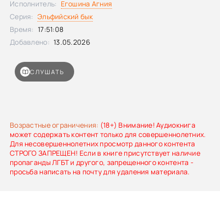
Исполнитель:
Егошина Агния
дебют» (2013), премия «Бегущая по волнам», финалист
Серия:
Эльфийский бык
премии «Русский детектив». Древнее зло снова
поднимает голову, но дорогу ему преградят добры
Время:
17:51:08
молодцы — и каждому найдется занятие по плечу. Тут и
Добавлено:
13.05.2026
эльфийский посол, и боевые дояры во главе с дядькой
Черномором, и удалые богатыри Бер да Ванька. Не
останутся в стороне и простые участники
СЛУШАТЬ
всероссийского фестиваля народной песни и пляски «Ай-
люли-люли». Главное — чтобы нашлись те, кто сумеет и
зомби-апокалипсис возглавить, и армию тьмы
остановить, и в прессе осветить всё как положено.
Возрастные ограничения:
(18+) Внимание! Аудиокнига
может содержать контент только для совершеннолетних.
Для несовершеннолетних просмотр данного контента
СТРОГО ЗАПРЕЩЕН! Если в книге присутствует наличие
пропаганды ЛГБТ и другого, запрещенного контента -
просьба написать на почту для удаления материала.