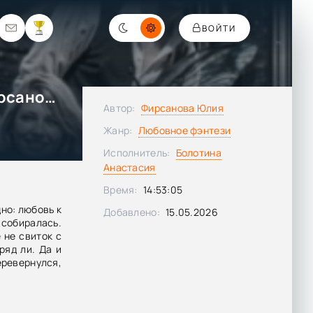
ВОЙТИ
Радуга на запястье - Юлия Фирсанова
Автор:
Фирсанова Юлия
Жанр:
Любовное фэнтези
Исполнитель:
Болотина
Анастасия
Время:
14:53:05
дно: любовь к
Добавлено:
15.05.2026
 собиралась.
 не свиток с
ряд ли. Да и
еревернулся,
 памяти и
евну Мирину
йс. Впереди