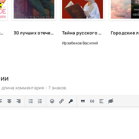
Международный день друзей | ЦБС Пожарского МО
30 лучших отечественных фэнтези циклов
Тайна русского слова - Василий Ирзабеков
Ирзабеков Василий
рии
длина комментария - 7 знаков.