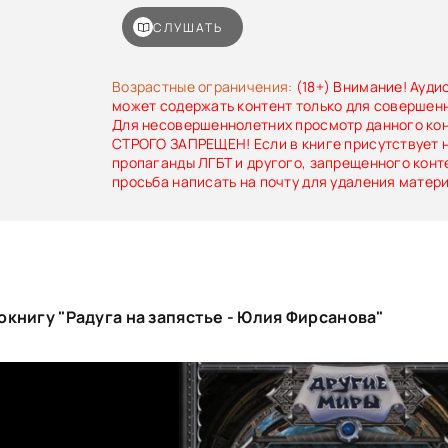
Ильреон, новые друзья и радуга на запяст
судьбы. А дальше? Конечно, приключения — куда
СЛУШАТЬ
И любовь тоже: стоит ее ждать или не ждать, о
придет. Возможно, если не ждать — даже быстре
Возрастные ограничения:
(18+) Внимание! Ауди
может содержать контент только для совершен
Для несовершеннолетних просмотр данного ко
СТРОГО ЗАПРЕЩЕН! Если в книге присутствует 
пропаганды ЛГБТ и другого, запрещенного конт
просьба написать на почту для удаления матер
книгу "Радуга на запястье - Юлия Фирсанова"