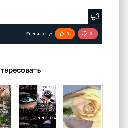
Оцени книгу:
0
0
нтересовать