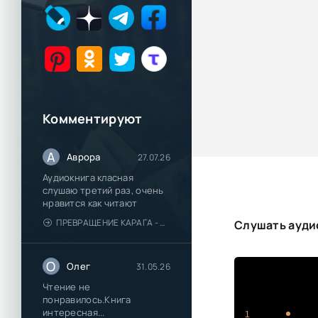
Комментируют
А
Аврора
27.07.26
Аудиокнига класная
слушаю третий раз, очень
нравится как читают
ПРЕВРАЩЕНИЕ КАРАГА - КАТЯ БРАНДИС
Слушать аудио
О
Олег
31.05.26
Чтение не
понравилось.Книга
интересная...
1