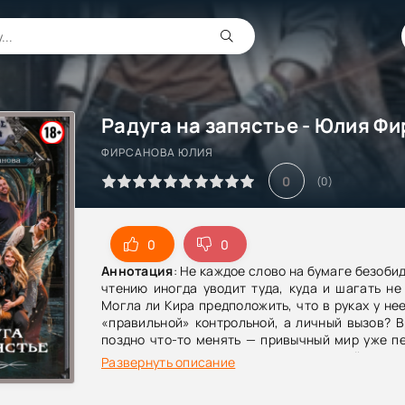
ФИРСАНОВА ЮЛИЯ
0
(
0
)
0
0
Аннотация
: Не каждое слово на бумаге безоби
чтению иногда уводит туда, куда и шагать не
Могла ли Кира предположить, что в руках у нее
«правильной» контрольной, а личный вызов? В
поздно что-то менять — привычный мир уже п
превратившись в путь, сотканный из
Развернуть описание
магии.Преподавателя философии Киру Анатоль
больше нет — теперь она Кирана але Мра