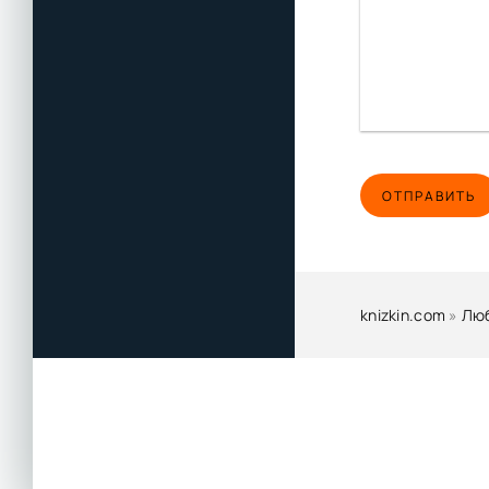
44
45
ОТПРАВИТЬ
knizkin.com
»
Люб