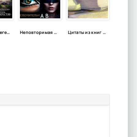
Городские легенды, мистические истории и всё о хтони
Неповторимая фантастика Anne Dar в аудио
Цитаты из книг и фильмов, которые помогут не сдаться в трудную минуту или после неудачи