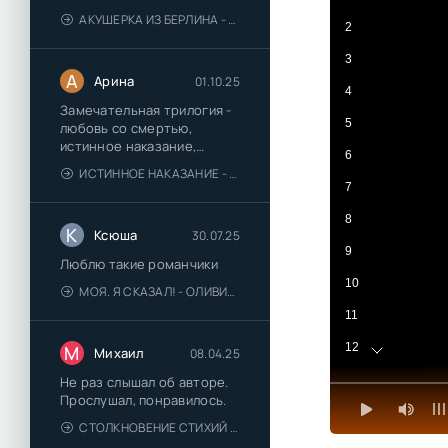
АКУШЕРКА ИЗ БЕРЛИНА - АННА СТЮАРТ
2
3
А
Арина
01.10.25
4
Замечательная трилогия -
5
любовь со смертью,
истинное наказание,
6
любимая для монстра -
ИСТИННОЕ НАКАЗАНИЕ - ОЛЬГА ГУСЕЙНОВА
понравились
7
8
К
Ксюша
30.07.25
9
Люблю такие романчики
10
МОЯ. Я СКАЗАЛ! - ОЛИВИЯ ЛЕЙК
11
12
М
Михаил
08.04.25
13
Не раз слышал об авторе.
Прослушал, понравилось.
14
СТОЛКНОВЕНИЕ СТИХИЙ - ВАЛЕРИЙ ГУМИНСКИЙ
15