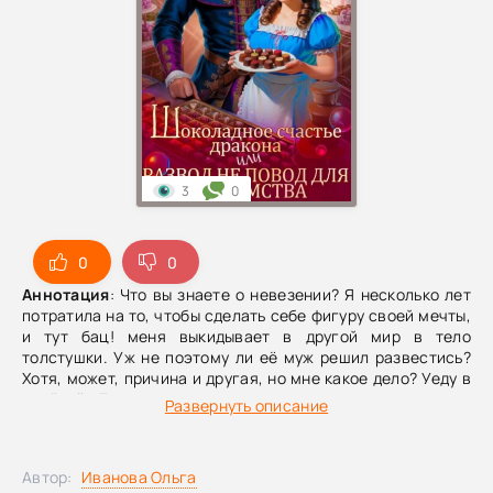
3
0
0
0
Аннотация
: Что вы знаете о невезении? Я несколько лет
потратила на то, чтобы сделать себе фигуру своей мечты,
и тут бац! меня выкидывает в другой мир в тело
толстушки. Уж не поэтому ли её муж решил развестись?
Хотя, может, причина и другая, но мне какое дело? Уеду в
далёкий Гримуарск, открою магазинчик шоколада и
Развернуть описание
попытаюсь узнать, по чьей вине я оказалась в этом мире.
Вот только кто это шныряет под окнами моего магазина?
Уж не великий ли и ужасный лорд Драконштайн, мой
Автор:
Иванова Ольга
здешний бывший муженек?