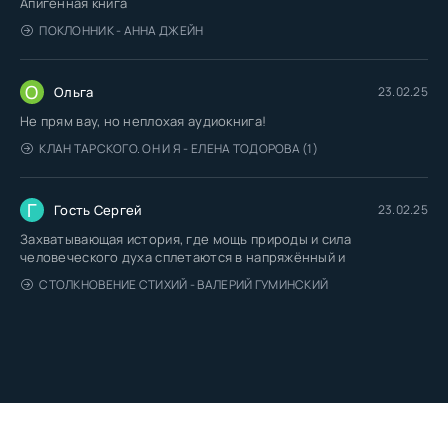
Апигенная книга
ПОКЛОННИК - АННА ДЖЕЙН
О
Ольга
23.02.25
Не прям вау, но неплохая аудиокнига!
КЛАН ТАРСКОГО. ОН И Я - ЕЛЕНА ТОДОРОВА (1)
Г
Гость Сергей
23.02.25
Захватывающая история, где мощь природы и сила
человеческого духа сплетаются в напряжённый и
СТОЛКНОВЕНИЕ СТИХИЙ - ВАЛЕРИЙ ГУМИНСКИЙ