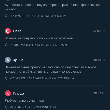
Аудиокнига класная слушаю третий раз, очень нравится как
читают
ПРЕВРАЩЕНИЕ КАРАГА - КАТЯ БРАНДИС
О
Олег
31.05.26
Чтение не понравилось.Книга интересная...
АКУШЕРКА ИЗ БЕРЛИНА - АННА СТЮАРТ
А
Арина
01.10.25
Замечательная трилогия - любовь со смертью, истинное
наказание, любимая для монстра - понравились
ИСТИННОЕ НАКАЗАНИЕ - ОЛЬГА ГУСЕЙНОВА
К
Ксюша
30.07.25
Люблю такие романчики
МОЯ. Я СКАЗАЛ! - ОЛИВИЯ ЛЕЙК