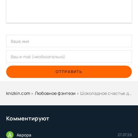
ОТПРАВИТЬ
knizkin.com
»
Любовное фэнтези
» Шоколадное счастье дракона, или Развод не повод для знакомства - Ольга Иванова, Елена Шелл
Комментируют
А
Аврора
27.07.26