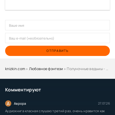
ОТПРАВИТЬ
knizkin.com
»
Любовное фэнтези
» Полуночные ведьмы - Элизабет Бекер
Комментируют
А
Аврора
27.07.26
Аудиокнига класная слушаю третий раз, очень нравится как