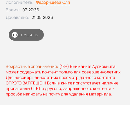
Исполнитель:
Федорищева Оля
Луизы в Нью-Йоркский университет. Отчаянно переживая
Время:
07:27:36
свой нежданный дар, в поисках ответов девушка сбегает
в пышный сад бабушки Камиллы в Аппалачах. Только там
Добавлено:
21.05.2026
тайная история их семьи откроется Луизе на страницах
потрепанного дневника, который вела еще ее прабабка,
исцелявшая раненых солдат союзников в раздираемой
СЛУШАТЬ
Второй мировой войной Франции.
Возрастные ограничения:
(18+) Внимание! Аудиокнига
может содержать контент только для совершеннолетних.
Для несовершеннолетних просмотр данного контента
СТРОГО ЗАПРЕЩЕН! Если в книге присутствует наличие
пропаганды ЛГБТ и другого, запрещенного контента -
просьба написать на почту для удаления материала.