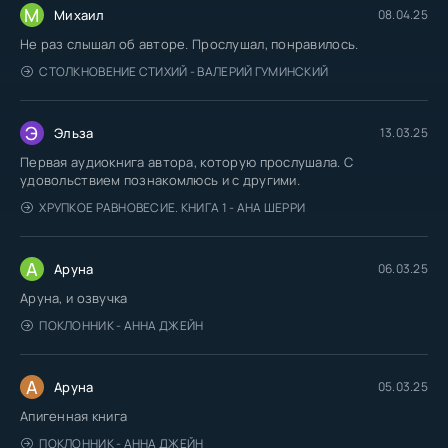
М
Михаил
08.04.25
Не раз слышал об авторе. Прослушал, понравилось.
СТОЛКНОВЕНИЕ СТИХИЙ - ВАЛЕРИЙ ГУМИНСКИЙ
Э
Эльза
13.03.25
Первая аудиокнига автора, которую прослушала. С
удовольствием познакомлюсь и с другими.
ХРУПКОЕ РАВНОВЕСИЕ. КНИГА 1 - АНА ШЕРРИ
А
Аруна
06.03.25
Аруна, и озвучка
ПОКЛОННИК - АННА ДЖЕЙН
А
Аруна
05.03.25
Апигенная книга
ПОКЛОННИК - АННА ДЖЕЙН