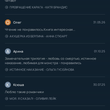
читают
ПРЕВРАЩЕНИЕ КАРАГА - КАТЯ БРАНДИС
О
Олег
31.05.26
Чтение не понравилось.Книга интересная...
АКУШЕРКА ИЗ БЕРЛИНА - АННА СТЮАРТ
А
Арина
01.10.25
Замечательная трилогия - любовь со смертью, истинное
наказание, любимая для монстра - понравились
ИСТИННОЕ НАКАЗАНИЕ - ОЛЬГА ГУСЕЙНОВА
К
Ксюша
30.07.25
Люблю такие романчики
МОЯ. Я СКАЗАЛ! - ОЛИВИЯ ЛЕЙК