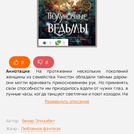
0
0
0
0
Аннотация
: На протяжении нескольких поколений
женщины из семейства Уинстон обладали тайным даром:
они могли врачевать прикосновением рук. Но применять
свои способности им приходилось вдали от чужих глаз, в
лунные часы, когда танцуют светлячки и поют козодои. Не
каждая целительница отважилась открыть правду своим
Развернуть описание
потомкам, и для юной Луизы Уинстон осознание
собственного дара происходит при трагических
обстоятельствах: она нечаянно воскрешает лучшего
Автор:
Бекер Элизабет
друга Питера после страшной автомобильной аварии,
которая случилась на следующий день после того, как он
Жанр:
Любовное фэнтези
признался ей в любви, и за несколько дней до отъезда