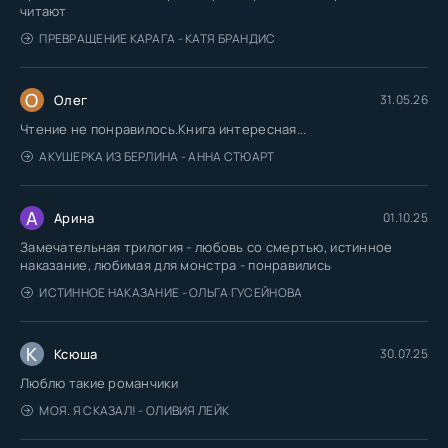
читают
ПРЕВРАЩЕНИЕ КАРАГА - КАТЯ БРАНДИС
О
Олег
31.05.26
Чтение не понравилось.Книга интересная...
АКУШЕРКА ИЗ БЕРЛИНА - АННА СТЮАРТ
А
Арина
01.10.25
Замечательная трилогия - любовь со смертью, истинное
наказание, любимая для монстра - понравились
ИСТИННОЕ НАКАЗАНИЕ - ОЛЬГА ГУСЕЙНОВА
К
Ксюша
30.07.25
Люблю такие романчики
МОЯ. Я СКАЗАЛ! - ОЛИВИЯ ЛЕЙК