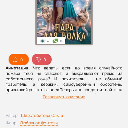
4
0
0
0
Аннотация
: Что делать, если во время случайного
пожара тебя не спасают, а выкрадывают прямо из
собственного дома? И похититель — не обычный
грабитель, а дерзкий, самоуверенный оборотень,
привыкший решать за всех.Теперь мне предстоит пойти на
безумную сделку с этим хвостатым, чтобы взять под
Развернуть описание
контроль внезапно проснувшийся дар.И если бы на этом
беды закончились! Между мной и невыносимым
оборотнем вспыхивают такие искры — горячее любого
Автор:
Шерстобитова Ольга
огня. Пламя его янтарных глаз манит и пугает
одновременно, и я снова рискую сгореть дотла. Только
Жанр:
Любовное фэнтези
теперь — от самой настоящей любви.