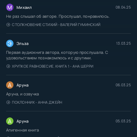
М
Михаил
08.04.25
Не раз слышал об авторе. Прослушал, понравилось.
СТОЛКНОВЕНИЕ СТИХИЙ - ВАЛЕРИЙ ГУМИНСКИЙ
Э
Эльза
13.03.25
Первая аудиокнига автора, которую прослушала. С
удовольствием познакомлюсь и с другими.
ХРУПКОЕ РАВНОВЕСИЕ. КНИГА 1 - АНА ШЕРРИ
А
Аруна
06.03.25
Аруна, и озвучка
ПОКЛОННИК - АННА ДЖЕЙН
А
Аруна
05.03.25
Апигенная книга