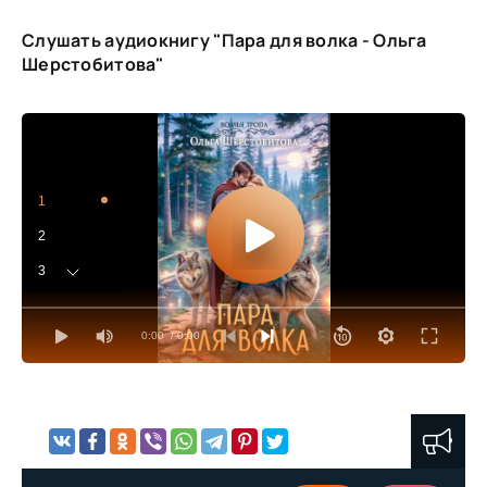
Слушать аудиокнигу "Пара для волка - Ольга
Шерстобитова"
1
2
3
4
0:00
/ 0:00
5
6
7
8
9