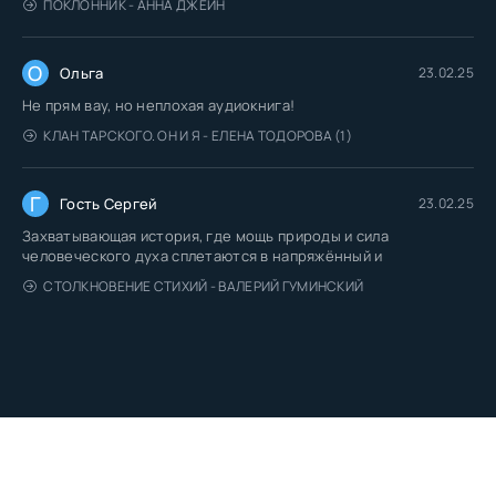
ПОКЛОННИК - АННА ДЖЕЙН
О
Ольга
23.02.25
Не прям вау, но неплохая аудиокнига!
КЛАН ТАРСКОГО. ОН И Я - ЕЛЕНА ТОДОРОВА (1)
Г
Гость Сергей
23.02.25
Захватывающая история, где мощь природы и сила
человеческого духа сплетаются в напряжённый и
СТОЛКНОВЕНИЕ СТИХИЙ - ВАЛЕРИЙ ГУМИНСКИЙ