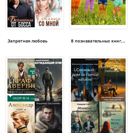
24
25
26
27
Запретная любовь
8 познавательных книг, которые увлекут любого ребёнка
28
29
30
31
32
33
34
35
36
37