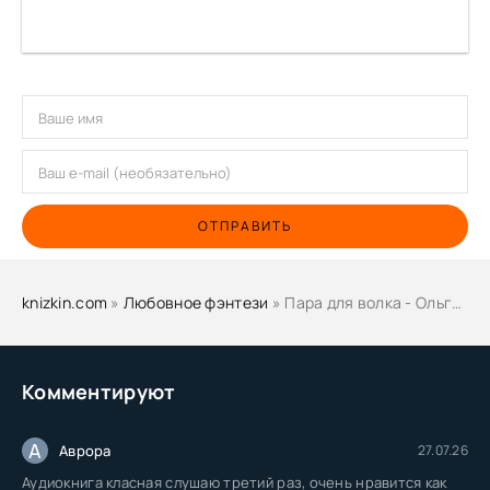
ОТПРАВИТЬ
knizkin.com
»
Любовное фэнтези
» Пара для волка - Ольга Шерстобитова
Комментируют
А
Аврора
27.07.26
Аудиокнига класная слушаю третий раз, очень нравится как