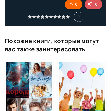
0
0
10
11
0
12
13
14
Похожие книги, которые могут
15
вас также заинтересовать
16
17
18
19
20
21
22
23