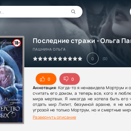
Последние стражи - Ольга П
ПАШНИНА ОЛЬГА
0
(
0
)
0
0
Аннотация
: Когда-то я ненавидела Мортрум и 
считать его домом, а теперь все, кого я любл
мира мертвых. Я никогда не хотела быть его 
отдать мир Лилит, безумной арахне, я не мо
угрозой не только Мортрум, но и смертные миры
повелительница, а Дэваль Грейв – мой ве
Развернуть описание
вернувшийся из заточения во тьме. Но влас
свободу. Власть – это извечный вопрос. Что 