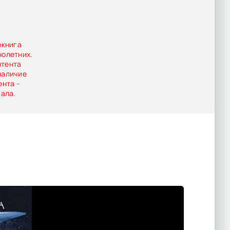
окнига
нолетних.
нтента
наличие
ента -
иала.