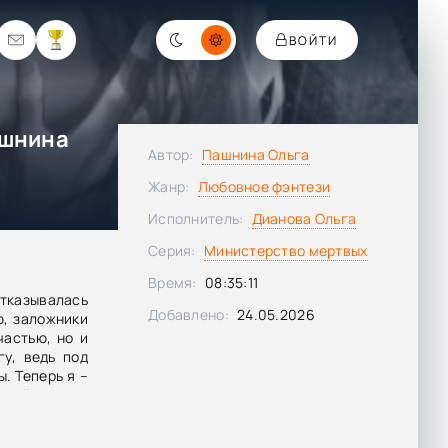
ВОЙТИ
ашнина
Автор:
Пашнина Ольга
Жанр:
Любовное фэнтези
Исполнитель:
Дианова Ольга
Серия:
Министерство мертвых
Время:
08:35:11
отказывалась
Добавлено:
24.05.2026
ю, заложники
частью, но и
гу, ведь под
. Теперь я –
рный страж,
ть не дарит
ты выберешь,