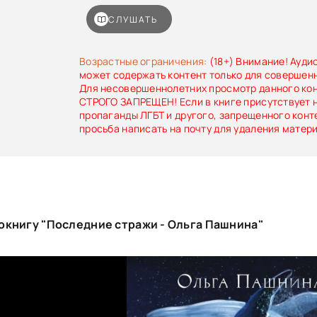
Аида Даркблум, спасти мир или свою любовь?
СЛУШАТЬ
Возрастные ограничения:
(18+) Внимание! Ауди
может содержать контент только для совершен
Для несовершеннолетних просмотр данного ко
СТРОГО ЗАПРЕЩЕН! Если в книге присутствует 
пропаганды ЛГБТ и другого, запрещенного конт
просьба написать на почту для удаления матер
окнигу "Последние стражи - Ольга Пашнина"