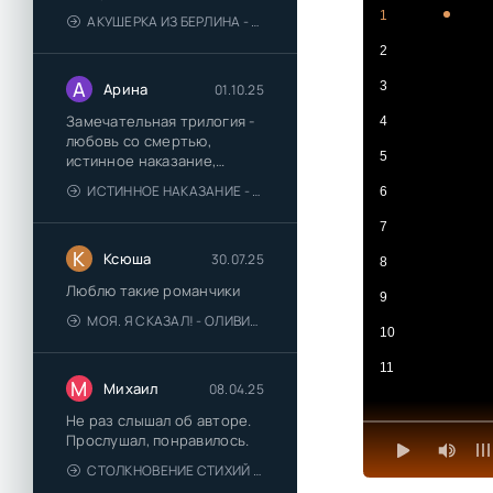
1
АКУШЕРКА ИЗ БЕРЛИНА - АННА СТЮАРТ
2
А
3
Арина
01.10.25
Замечательная трилогия -
4
любовь со смертью,
5
истинное наказание,
любимая для монстра -
ИСТИННОЕ НАКАЗАНИЕ - ОЛЬГА ГУСЕЙНОВА
6
понравились
7
К
Ксюша
30.07.25
8
Люблю такие романчики
9
МОЯ. Я СКАЗАЛ! - ОЛИВИЯ ЛЕЙК
10
11
М
Михаил
08.04.25
Не раз слышал об авторе.
Прослушал, понравилось.
СТОЛКНОВЕНИЕ СТИХИЙ - ВАЛЕРИЙ ГУМИНСКИЙ