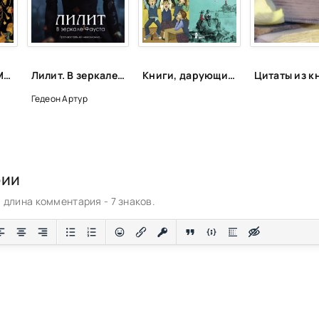
Лилит - Никки Мармери
Лилит. В зеркале Фауста - Артур Гедеон
Книги, дарующие радость
Гедеон Артур
рии
длина комментария - 7 знаков.