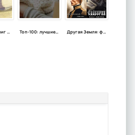
Цитаты из книг и фильмов, которые помогут не сдаться в трудную минуту или после неудачи
Топ-100: лучшие цитаты из популярных книг
Другая Земля: фантастика с альтернативной историей