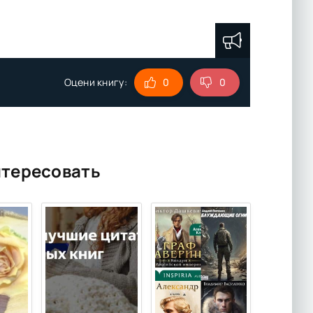
Оцени книгу:
0
0
нтересовать