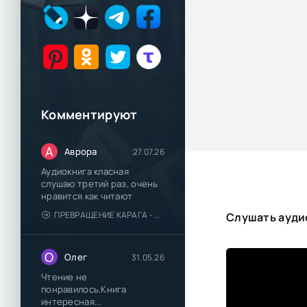
Комментируют
А
Аврора
27.07.26
Аудиокнига класная
слушаю третий раз, очень
нравится как читают
ПРЕВРАЩЕНИЕ КАРАГА - КАТЯ БРАНДИС
Слушать ауди
О
Олег
31.05.26
Чтение не
понравилось.Книга
интересная...