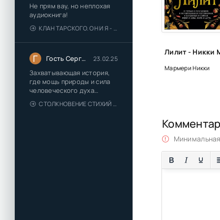
Не прям вау, но неплохая
аудиокнига!
КЛАН ТАРСКОГО. ОН И Я - ЕЛЕНА ТОДОРОВА (1)
Г
Гость Сергей
23.02.25
Мармери Никки
Захватывающая история,
где мощь природы и сила
человеческого духа
сплетаются в напряжённый
СТОЛКНОВЕНИЕ СТИХИЙ - ВАЛЕРИЙ ГУМИНСКИЙ
и
Коммента
Минимальная 