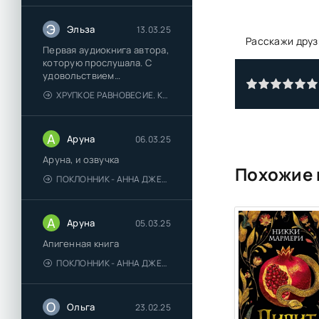
Э
Эльза
13.03.25
Расскажи друз
Первая аудиокнига автора,
которую прослушала. С
удовольствием
познакомлюсь и с другими.
ХРУПКОЕ РАВНОВЕСИЕ. КНИГА 1 - АНА ШЕРРИ
А
Аруна
06.03.25
Аруна, и озвучка
Похожие 
ПОКЛОННИК - АННА ДЖЕЙН
А
Аруна
05.03.25
Апигенная книга
ПОКЛОННИК - АННА ДЖЕЙН
О
Ольга
23.02.25