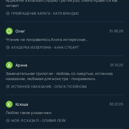
Аудиокнига класная слушаю третий раз, очень нравится как
читают
ПРЕВРАЩЕНИЕ КАРАГА - КАТЯ БРАНДИС
О
Олег
31.05.26
Чтение не понравилось.Книга интересная...
АКУШЕРКА ИЗ БЕРЛИНА - АННА СТЮАРТ
А
Арина
01.10.25
Замечательная трилогия - любовь со смертью, истинное
наказание, любимая для монстра - понравились
ИСТИННОЕ НАКАЗАНИЕ - ОЛЬГА ГУСЕЙНОВА
К
Ксюша
30.07.25
Люблю такие романчики
МОЯ. Я СКАЗАЛ! - ОЛИВИЯ ЛЕЙК