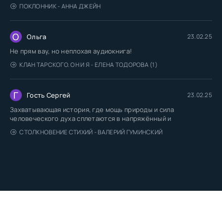
ПОКЛОННИК - АННА ДЖЕЙН
О
Ольга
23.02.25
Не прям вау, но неплохая аудиокнига!
КЛАН ТАРСКОГО. ОН И Я - ЕЛЕНА ТОДОРОВА (1)
Г
Гость Сергей
23.02.25
Захватывающая история, где мощь природы и сила
человеческого духа сплетаются в напряжённый и
СТОЛКНОВЕНИЕ СТИХИЙ - ВАЛЕРИЙ ГУМИНСКИЙ