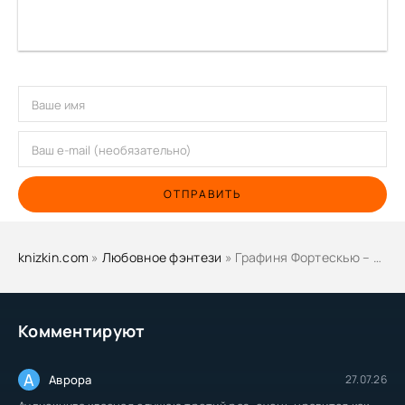
ОТПРАВИТЬ
knizkin.com
»
Любовное фэнтези
» Графиня Фортескью – жена фермера - Эва Гринерс
Комментируют
А
Аврора
27.07.26