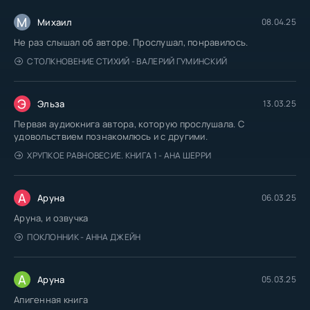
М
Михаил
08.04.25
Не раз слышал об авторе. Прослушал, понравилось.
СТОЛКНОВЕНИЕ СТИХИЙ - ВАЛЕРИЙ ГУМИНСКИЙ
Э
Эльза
13.03.25
Первая аудиокнига автора, которую прослушала. С
удовольствием познакомлюсь и с другими.
ХРУПКОЕ РАВНОВЕСИЕ. КНИГА 1 - АНА ШЕРРИ
А
Аруна
06.03.25
Аруна, и озвучка
ПОКЛОННИК - АННА ДЖЕЙН
А
Аруна
05.03.25
Апигенная книга