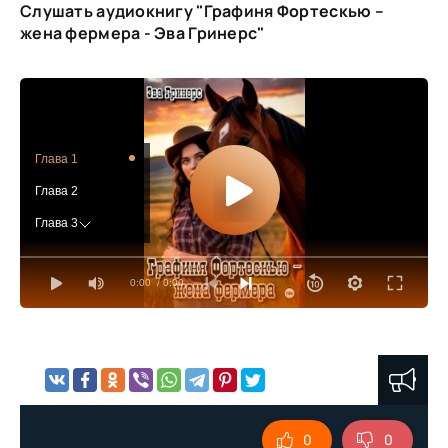
Слушать аудиокнигу "Графиня Фортескью –
жена фермера - Эва Гринерс"
Глава 1
Глава 2
Глава 3
Глава 4
0:00
/ 0:00
Глава 5
Глава 6
Глава 7
Глава 8
Глава 9
0
0
Глава 10