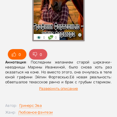
0
0
0
0
Аннотация
: Последним желанием старой циркачки-
наездницы Марины Иванкиной, было снова хоть раз
оказаться на коне. Но вместо этого, она очнулась в теле
юной графини Эйлин Фортескью.Её новая реальность:
обветшалое техасское ранчо и брак с грубым стариком.
Почему семейство аристократов Фортескью избавилось
Развернуть описание
от родной дочери, да ещё и приплатило, чтобы этот
фермер взял её в жёны?Марине предстоит не только
выжить в теле хрупкой Эйлин, но ещё и оказаться на коне
Автор:
Гринерс Эва
в прямом и переносном смысле.
Жанр:
Любовное фэнтези