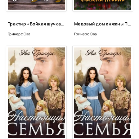
Глава 39
Эпилог
Трактир «Бойкая щучка - Эва Гринерс
Медовый дом княжны Полины - Эва Гринерс
Гринерс Эва
Гринерс Эва