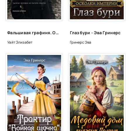
Глава 25
Глава 26
Глава 27
Фальшивая графиня. Она обманула нацистов и спасла тысячи человек из лагеря смерти - Элизабет Уайт, Слива Джоанна
Глаз бури - Эва Гринерс
Глава 28
Уайт Элизабет
Гринерс Эва
Глава 29
Глава 30
Глава 31
Глава 32
Глава 33
Глава 34
Глава 35
Глава 36
Глава 37
Глава 38