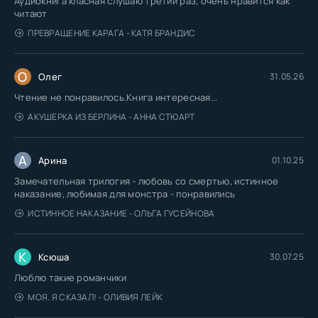
Аудиокнига класная слушаю третий раз, очень нравится как
читают
ПРЕВРАЩЕНИЕ КАРАГА - КАТЯ БРАНДИС
О
Олег
31.05.26
Чтение не понравилось.Книга интересная...
АКУШЕРКА ИЗ БЕРЛИНА - АННА СТЮАРТ
А
Арина
01.10.25
Замечательная трилогия - любовь со смертью, истинное
наказание, любимая для монстра - понравились
ИСТИННОЕ НАКАЗАНИЕ - ОЛЬГА ГУСЕЙНОВА
К
Ксюша
30.07.25
Люблю такие романчики
МОЯ. Я СКАЗАЛ! - ОЛИВИЯ ЛЕЙК