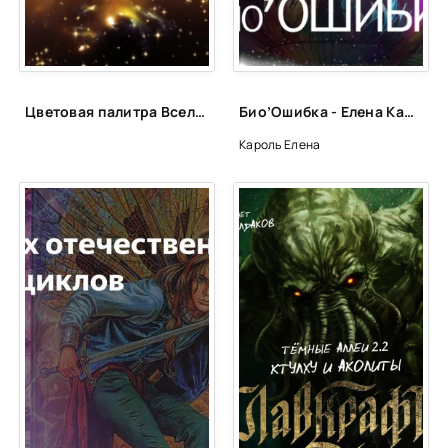
Эпилог
p.s.
p.p.s.
Цветовая палитра Вселенной: какого цвета бывают звезды?
Био’Ошибка - Елена Кароль
p.p.p.s.
Кароль Елена
p.p.p.p.s.
p.p.p.p.p.s.
p.p.p.p.p.p.s.