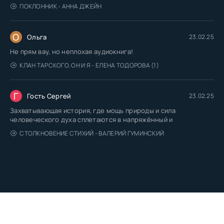
ПОКЛОННИК - АННА ДЖЕЙН
О
Ольга
23.02.25
Не прям вау, но неплохая аудиокнига!
КЛАН ТАРСКОГО. ОН И Я - ЕЛЕНА ТОДОРОВА (1)
Г
Гость Сергей
23.02.25
Захватывающая история, где мощь природы и сила
человеческого духа сплетаются в напряжённый и
СТОЛКНОВЕНИЕ СТИХИЙ - ВАЛЕРИЙ ГУМИНСКИЙ