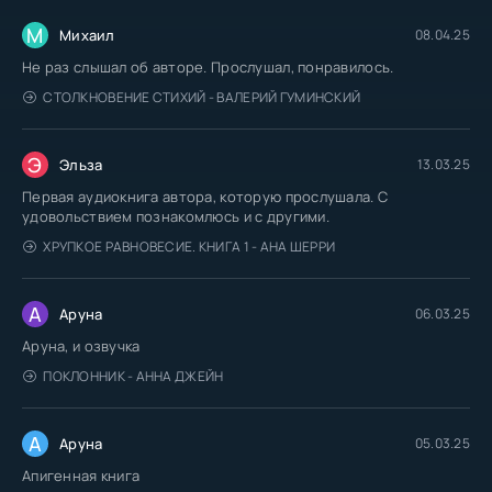
М
Михаил
08.04.25
Не раз слышал об авторе. Прослушал, понравилось.
СТОЛКНОВЕНИЕ СТИХИЙ - ВАЛЕРИЙ ГУМИНСКИЙ
Э
Эльза
13.03.25
Первая аудиокнига автора, которую прослушала. С
удовольствием познакомлюсь и с другими.
ХРУПКОЕ РАВНОВЕСИЕ. КНИГА 1 - АНА ШЕРРИ
А
Аруна
06.03.25
Аруна, и озвучка
ПОКЛОННИК - АННА ДЖЕЙН
А
Аруна
05.03.25
Апигенная книга