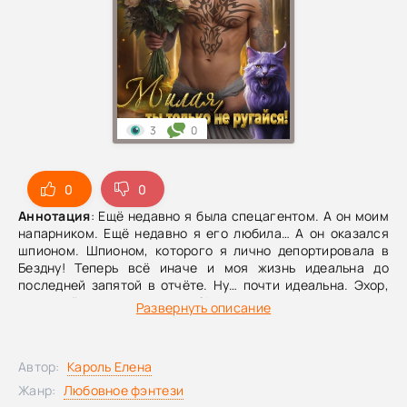
3
0
0
0
Аннотация
: Ещё недавно я была спецагентом. А он моим
напарником. Ещё недавно я его любила… А он оказался
шпионом. Шпионом, которого я лично депортировала в
Бездну! Теперь всё иначе и моя жизнь идеальна до
последней запятой в отчёте. Ну… почти идеальна. Эхор,
какого чёрта ты снова здесь?!
Развернуть описание
Автор:
Кароль Елена
Жанр:
Любовное фэнтези