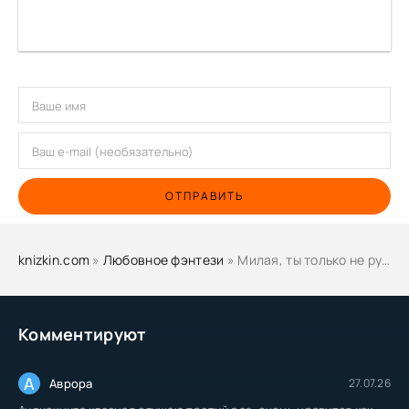
ОТПРАВИТЬ
knizkin.com
»
Любовное фэнтези
» Милая, ты только не ругайся! - Елена Кароль
Комментируют
А
Аврора
27.07.26