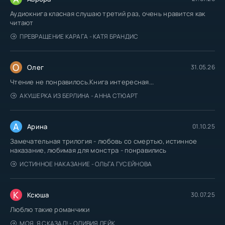
Аудиокнига класная слушаю третий раз, очень нравится как
читают
ПРЕВРАЩЕНИЕ КАРАГА - КАТЯ БРАНДИС
О
Олег
31.05.26
Чтение не понравилось.Книга интересная...
АКУШЕРКА ИЗ БЕРЛИНА - АННА СТЮАРТ
А
Арина
01.10.25
Замечательная трилогия - любовь со смертью, истинное
наказание, любимая для монстра - понравились
ИСТИННОЕ НАКАЗАНИЕ - ОЛЬГА ГУСЕЙНОВА
К
Ксюша
30.07.25
Люблю такие романчики
МОЯ. Я СКАЗАЛ! - ОЛИВИЯ ЛЕЙК