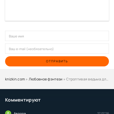
ОТПРАВИТЬ
knizkin.com
»
Любовное фэнтези
» Строптивая ведьма для Владыки демонов - Анита Мур
Комментируют
А
Аврора
27.07.26