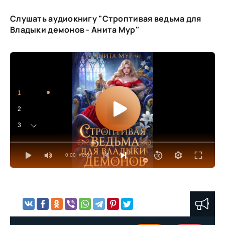
Слушать аудиокнигу "Строптивая ведьма для
Владыки демонов - Анита Мур"
1
2
3
4
0:00
/ 0:00
5
6
7
8
9