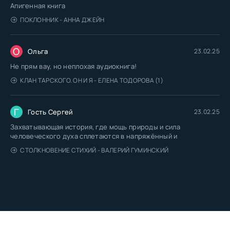
Апигенная книга
ПОКЛОННИК - АННА ДЖЕЙН
О
Ольга
23.02.25
Не прям вау, но неплохая аудиокнига!
КЛАН ТАРСКОГО. ОН И Я - ЕЛЕНА ТОДОРОВА (1)
Г
Гость Сергей
23.02.25
Захватывающая история, где мощь природы и сила
человеческого духа сплетаются в напряжённый и
СТОЛКНОВЕНИЕ СТИХИЙ - ВАЛЕРИЙ ГУМИНСКИЙ