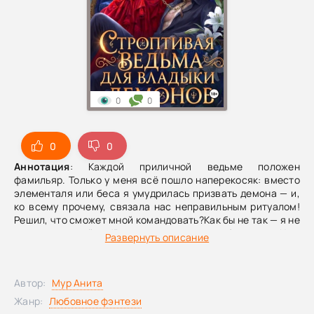
0
0
0
0
Аннотация
: Каждой приличной ведьме положен
фамильяр. Только у меня всё пошло наперекосяк: вместо
элементаля или беса я умудрилась призвать демона — и,
ко всему прочему, связала нас неправильным ритуалом!
Решил, что сможет мной командовать?Как бы не так — я не
из тех, кто сдаётся!Вернее, демона — как бы не так. Нет,
Развернуть описание
двух не надо: с одним-то уже забот полон рот!
Автор:
Мур Анита
Жанр:
Любовное фэнтези