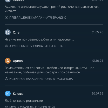
Аудиокнига класная слушаю третий раз, очень нравится как
читают
ПРЕВРАЩЕНИЕ КАРАГА - КАТЯ БРАНДИС
О
Олег
31.05.26
Чтение не понравилось.Книга интересная...
АКУШЕРКА ИЗ БЕРЛИНА - АННА СТЮАРТ
А
Арина
01.10.25
Замечательная трилогия - любовь со смертью, истинное
наказание, любимая для монстра - понравились
ИСТИННОЕ НАКАЗАНИЕ - ОЛЬГА ГУСЕЙНОВА
К
Ксюша
30.07.25
Люблю такие романчики
МОЯ. Я СКАЗАЛ! - ОЛИВИЯ ЛЕЙК