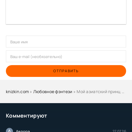
ОТПРАВИТЬ
knizkin.com
»
Любовное фэнтези
» Мой азиатский принц 3 - Джейд Дэвлин, Карбон Лис
Комментируют
А
Аврора
27.07.26