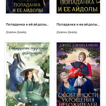
Глава 38
Глава 39
Глава 40
Попаданка и её айдолы. Часть 1 - Джейд Дэвлин, Лис Карбон
Попаданка и ее айдолы. Часть 2 - Джейд Дэвлин, Карбон Лис
Глава 41
Дэвлин Джейд
Дэвлин Джейд
Глава 42
Глава 43
Глава 44
Глава 45
Глава 46
Глава 47
Глава 48
Эпилог 1
Эпилог 2
Эпилог 3