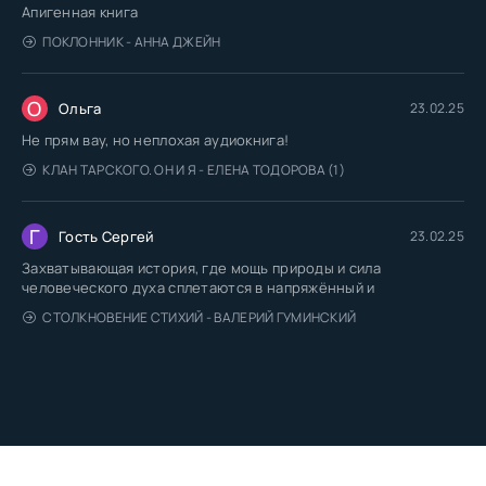
Апигенная книга
ПОКЛОННИК - АННА ДЖЕЙН
О
Ольга
23.02.25
Не прям вау, но неплохая аудиокнига!
КЛАН ТАРСКОГО. ОН И Я - ЕЛЕНА ТОДОРОВА (1)
Г
Гость Сергей
23.02.25
Захватывающая история, где мощь природы и сила
человеческого духа сплетаются в напряжённый и
СТОЛКНОВЕНИЕ СТИХИЙ - ВАЛЕРИЙ ГУМИНСКИЙ