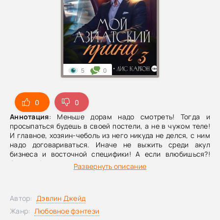
5
0
0
0
Аннотация
: Меньше дорам надо смотреть! Тогда и
просыпаться будешь в своей постели, а не в чужом теле!
И главное, хозяин-чеболь из него никуда не делся, с ним
надо договариваться. Иначе не выжить среди акул
бизнеса и восточной специфики! А если влюбишься?!
Совсем беда…
Развернуть описание
Автор:
Дэвлин Джейд
Жанр:
Любовное фэнтези