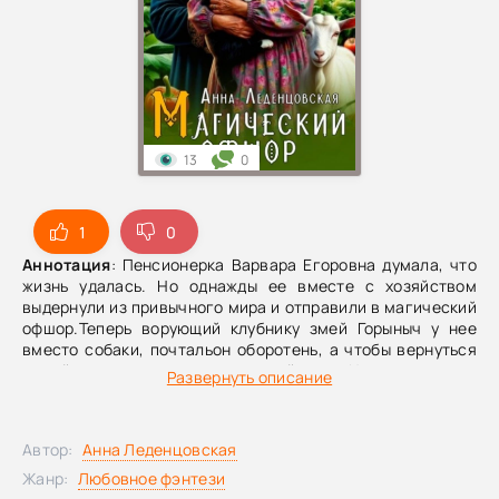
13
0
1
0
Аннотация
: Пенсионерка Варвара Егоровна думала, что
жизнь удалась. Но однажды ее вместе с хозяйством
выдернули из привычного мира и отправили в магический
офшор.Теперь ворующий клубнику змей Горыныч у нее
вместо собаки, почтальон оборотень, а чтобы вернуться
домой, надо заплатить магический налог.Но где взять эту
Развернуть описание
самую магию, когда на огороде огурцы да капуста, а дома
только кот, оказавшийся потомственным домовым?
Видимо, придется Варваре обживаться на новом месте,
Автор:
Анна Леденцовская
пока ищет пути домой. Вот только не отвлекал бы царь
Горох, повадившийся на порог, да не мутил бы воду
Жанр:
Любовное фэнтези
похабник Финист…