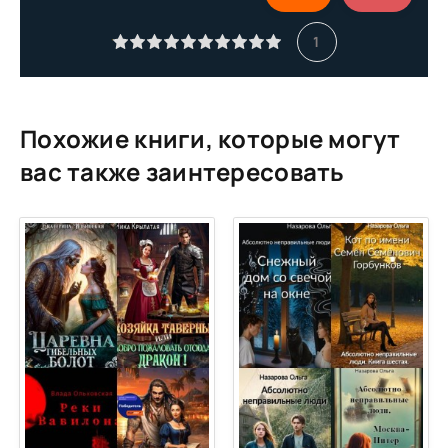
11
1
12
13
14
Похожие книги, которые могут
15
вас также заинтересовать
16
17
18
19
20
21
22
23
24