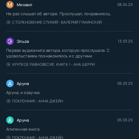
М
Михаил
08.04.25
Не раз слышал об авторе. Прослушал, понравилось.
СТОЛКНОВЕНИЕ СТИХИЙ - ВАЛЕРИЙ ГУМИНСКИЙ
Э
Эльза
13.03.25
Первая аудиокнига автора, которую прослушала. С
удовольствием познакомлюсь и с другими.
ХРУПКОЕ РАВНОВЕСИЕ. КНИГА 1 - АНА ШЕРРИ
А
Аруна
06.03.25
Аруна, и озвучка
ПОКЛОННИК - АННА ДЖЕЙН
А
Аруна
05.03.25
Апигенная книга
ПОКЛОННИК - АННА ДЖЕЙН