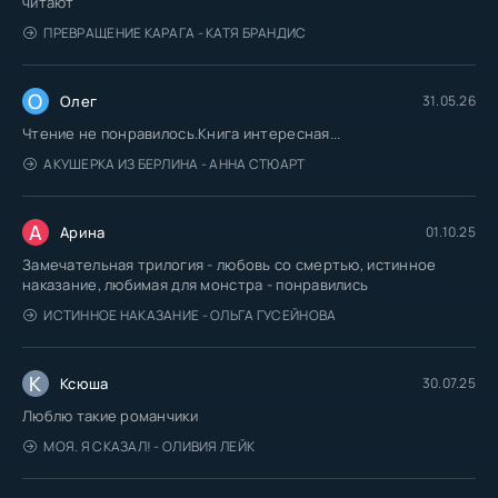
читают
ПРЕВРАЩЕНИЕ КАРАГА - КАТЯ БРАНДИС
О
Олег
31.05.26
Чтение не понравилось.Книга интересная...
АКУШЕРКА ИЗ БЕРЛИНА - АННА СТЮАРТ
А
Арина
01.10.25
Замечательная трилогия - любовь со смертью, истинное
наказание, любимая для монстра - понравились
ИСТИННОЕ НАКАЗАНИЕ - ОЛЬГА ГУСЕЙНОВА
К
Ксюша
30.07.25
Люблю такие романчики
МОЯ. Я СКАЗАЛ! - ОЛИВИЯ ЛЕЙК