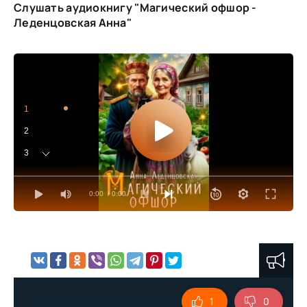
Слушать аудиокнигу "Магический офшор -
Леденцовская Анна"
1
2
3
4
0:00
/ 0:00
5
6
7
8
9
1
0
10