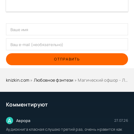
ОТПРАВИТЬ
knizkin.com
»
Любовное фэнтези
» Магический офшор - Леденцовская Анна
Комментируют
А
Аврора
27.07.26
Аудиокнига класная слушаю третий раз, очень нравится как