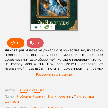
0
0
0
0
Аннотация
: Я даже не думала о замужестве, но, по закону
подлости, стала разменной монетой в брачном
соревновании двух оборотней, которые перевернули с ног
на голову мою жизнь. Пришлось бежать, спасаясь от
навязанной свадьбы, искать союзников в самых
неожиданных местах и распутывать клубок плетущихся
Развернуть описание
интриг! Вот только женихи в своем соперничестве не
гнушаются ничем, а сил, чтобы противостоять им, все
меньше. Так, может, смириться уже со своей участью и
Автор:
Никольская Ева
выйти замуж? Нет уж! Никто не заставит меня,
потомственную ведьму с даром сирены, плясать под
Жанр:
Любовный роман
/
Приключения
/
Фантастика,
чужую дудку.
фэнтези
Исполнитель:
Гринцевич Наталья