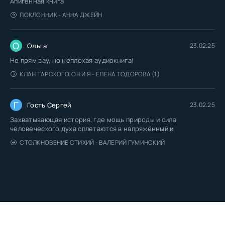
Апигенная книга
ПОКЛОННИК - АННА ДЖЕЙН
О
Ольга
23.02.25
Не прям вау, но неплохая аудиокнига!
КЛАН ТАРСКОГО. ОН И Я - ЕЛЕНА ТОДОРОВА (1)
Г
Гость Сергей
23.02.25
Захватывающая история, где мощь природы и сила
человеческого духа сплетаются в напряжённый и
СТОЛКНОВЕНИЕ СТИХИЙ - ВАЛЕРИЙ ГУМИНСКИЙ