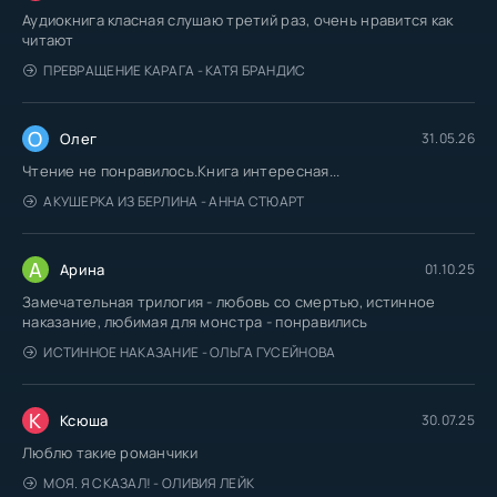
Аудиокнига класная слушаю третий раз, очень нравится как
читают
ПРЕВРАЩЕНИЕ КАРАГА - КАТЯ БРАНДИС
О
Олег
31.05.26
Чтение не понравилось.Книга интересная...
АКУШЕРКА ИЗ БЕРЛИНА - АННА СТЮАРТ
А
Арина
01.10.25
Замечательная трилогия - любовь со смертью, истинное
наказание, любимая для монстра - понравились
ИСТИННОЕ НАКАЗАНИЕ - ОЛЬГА ГУСЕЙНОВА
К
Ксюша
30.07.25
Люблю такие романчики
МОЯ. Я СКАЗАЛ! - ОЛИВИЯ ЛЕЙК