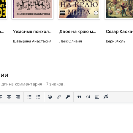
свою гавань
 год спустя
Как работает наш мозг - Юрий Щербатых
Ужасные психологические эксперименты: реальные факты из истории - Анастасия Шавырина
Двое на краю мира - Оливия Лейк
Шавырина Анастасия
Лейк Оливия
Верн Жюль
рии
длина комментария - 7 знаков.