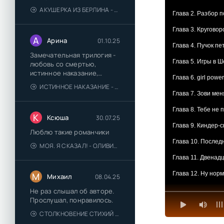
АКУШЕРКА ИЗ БЕРЛИНА - АННА СТЮАРТ
Глава 2. Разбор 
Глава 3. Кругово
А
Арина
01.10.25
Глава 4. Пучок пе
Замечательная трилогия -
Глава 5. Игры в 
любовь со смертью,
истинное наказание,
Глава 6. girl power
любимая для монстра -
ИСТИННОЕ НАКАЗАНИЕ - ОЛЬГА ГУСЕЙНОВА
понравились
Глава 7. Зови мен
Глава 8. Тебе не
К
Ксюша
30.07.25
Глава 9. Киндер-
Люблю такие романчики
Глава 10. Послед
МОЯ. Я СКАЗАЛ! - ОЛИВИЯ ЛЕЙК
Глава 11. Двенад
Глава 12. Ну нор
М
Михаил
08.04.25
Глава 13. Сменит
Не раз слышал об авторе.
Прослушал, понравилось.
Глава 14. Тварь 
СТОЛКНОВЕНИЕ СТИХИЙ - ВАЛЕРИЙ ГУМИНСКИЙ
Глава 15. Казнит