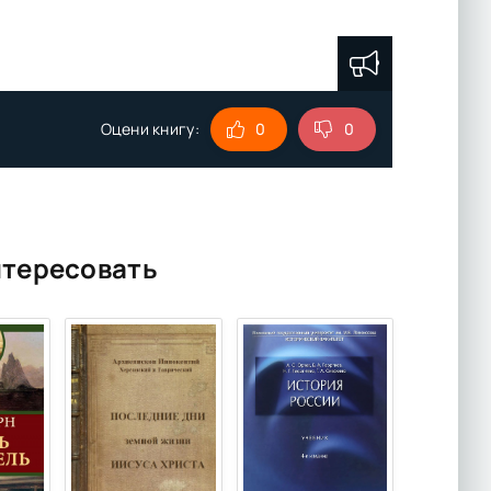
Оцени книгу:
0
0
нтересовать