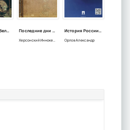
Сезар Каскабель - Жюль Верн
Последние дни земной жизни Господа нашего Иисуса Христа - Иннокентий Херсонский
История России. Учебник - Александр Орлов, Владимир Георгиев, Наталья Георгиева
Херсонский Иннокентий
Орлов Александр