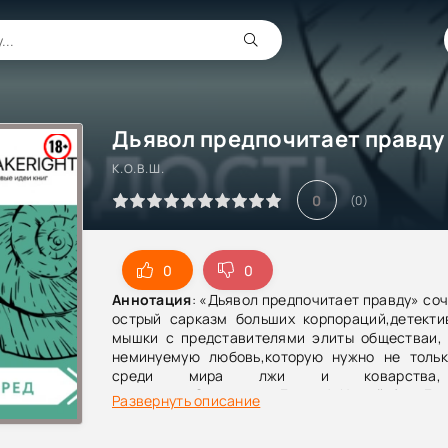
К.О.В.Ш.
0
(
0
)
0
0
Аннотация
: «Дьявол предпочитает правду» соч
острый сарказм больших корпораций,детекти
мышки с представителями элиты обществаи, 
неминуемую любовь,которую нужно не тольк
среди мира лжи и коварств
сохранить. СодержаниеГлава 1. Новый боссГла
Развернуть описание
полетов, карамельный фраппе и черный лат
Круговорот звездюлей в офисеГлава 4. Пучок