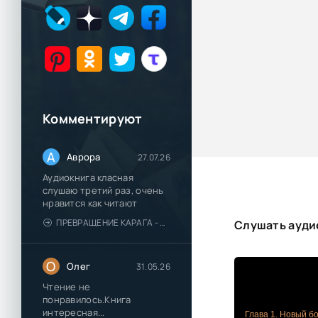
Комментируют
А
Аврора
27.07.26
Аудиокнига класная
слушаю третий раз, очень
нравится как читают
ПРЕВРАЩЕНИЕ КАРАГА - КАТЯ БРАНДИС
Слушать аудио
О
Олег
31.05.26
Чтение не
понравилось.Книга
интересная...
Глава 1. Новый б