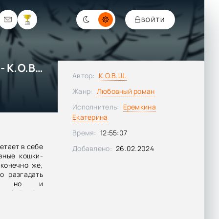
ВОЙТИ
Дьявол предпочитает правду - К.О.В.Ш.
Автор:
К.О.В.Ш.
Жанр:
Любовный роман
Исполнитель:
Еремкина
Екатерина
Время:
12:55:07
етает в себе
Добавлено:
26.02.2024
вные кошки-
конечно же,
о разгадать
а, но и
ва 2. Разбор
ексГлава 3.
 петрушки на