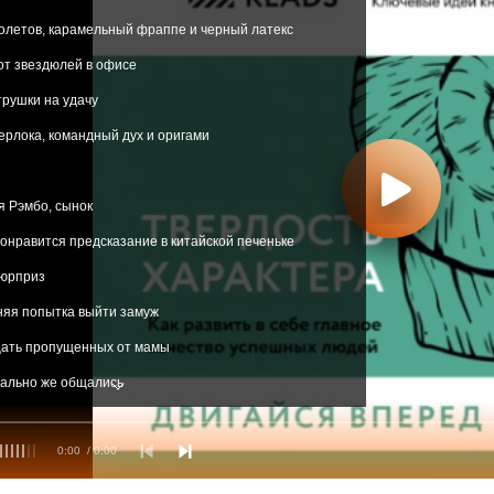
полетов, карамельный фраппе и черный латекс
рот звездюлей в офисе
трушки на удачу
Шерлока, командный дух и оригами
я Рэмбо, сынок
 понравится предсказание в китайской печеньке
сюрприз
няя попытка выйти замуж
цать пропущенных от мамы
мально же общались
е сценариста, пожалуйста
0:00
/ 0:00
я дрожащая или право имею?
ь нельзя помиловать