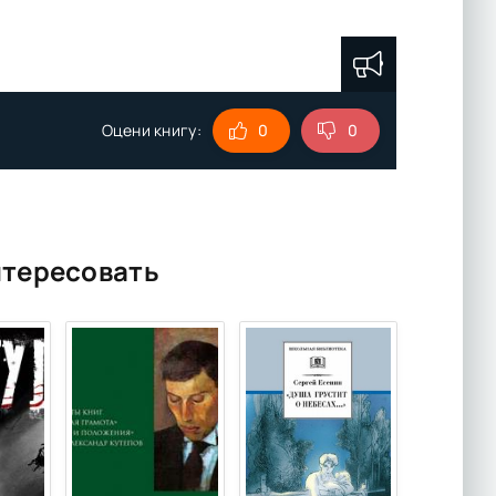
Оцени книгу:
0
0
нтересовать