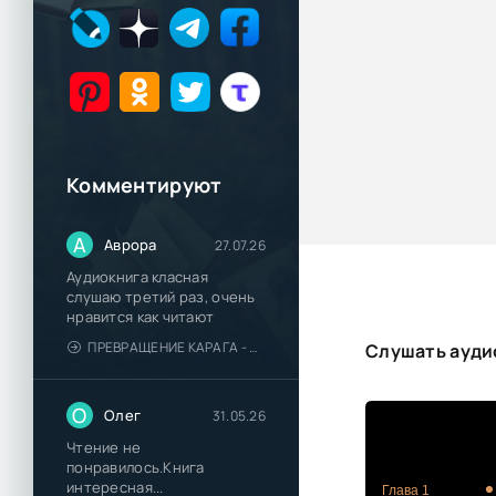
Комментируют
А
Аврора
27.07.26
Аудиокнига класная
слушаю третий раз, очень
нравится как читают
ПРЕВРАЩЕНИЕ КАРАГА - КАТЯ БРАНДИС
Слушать аудио
О
Олег
31.05.26
Чтение не
понравилось.Книга
интересная...
Глава 1