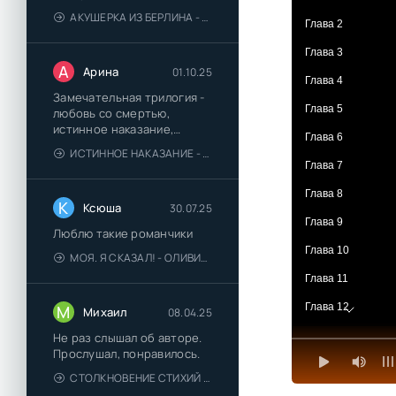
АКУШЕРКА ИЗ БЕРЛИНА - АННА СТЮАРТ
Глава 2
Глава 3
А
Арина
01.10.25
Глава 4
Замечательная трилогия -
Глава 5
любовь со смертью,
истинное наказание,
Глава 6
любимая для монстра -
ИСТИННОЕ НАКАЗАНИЕ - ОЛЬГА ГУСЕЙНОВА
понравились
Глава 7
Глава 8
К
Ксюша
30.07.25
Глава 9
Люблю такие романчики
Глава 10
МОЯ. Я СКАЗАЛ! - ОЛИВИЯ ЛЕЙК
Глава 11
Глава 12
М
Михаил
08.04.25
Глава 13
Не раз слышал об авторе.
Прослушал, понравилось.
Глава 14
СТОЛКНОВЕНИЕ СТИХИЙ - ВАЛЕРИЙ ГУМИНСКИЙ
Глава 15