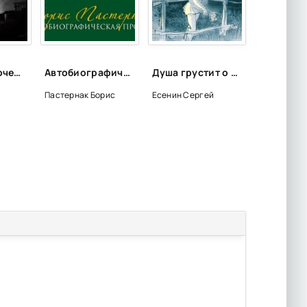
Лужи, или почему туда не стоит ходить
Автобиографическая проза - Борис Пастернак
Душа грустит о небесах... (стихотворения и поэмы) - Сергей Есенин
Пастернак Борис
Есенин Сергей