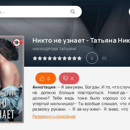
НИКАНДРОВА ТАТЬЯНА
0
(
0
)
0
0
Аннотация
: – Я замужем, Богдан. И то, что слу
не должно больше повториться. Никогда.
должно? Тебе ведь тоже было хорошо со 
упертый мальчишка!– Ты вообще слышал, что я
развожу руками. – Я за-му-жем!– Я знаю, что
Еще вчера понял, у тебя ведь кольцо на паль
Развернуть описание
изрекает он. – Однако это не помешало тебе п
со мной.– Прекрати! – обрываю я. – Это не шутк