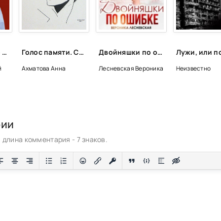
Тайна русского слова - Василий Ирзабеков
Голос памяти. Стихотворения и поэмы - Анна Ахматова
Двойняшки по ошибке. Случайная встреча - Вероника Лесневская
й
Ахматова Анна
Лесневская Вероника
Неизвестно
рии
длина комментария - 7 знаков.