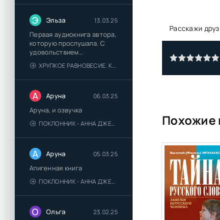
Э
Эльза
13.03.25
Расскажи друз
Первая аудиокнига автора,
которую прослушала. С
удовольствием
познакомлюсь и с другими.
ХРУПКОЕ РАВНОВЕСИЕ. КНИГА 1 - АНА ШЕРРИ
А
Аруна
06.03.25
Аруна, и озвучка
Похожие 
ПОКЛОННИК - АННА ДЖЕЙН
А
Аруна
05.03.25
Апигенная книга
ПОКЛОННИК - АННА ДЖЕЙН
О
Ольга
23.02.25