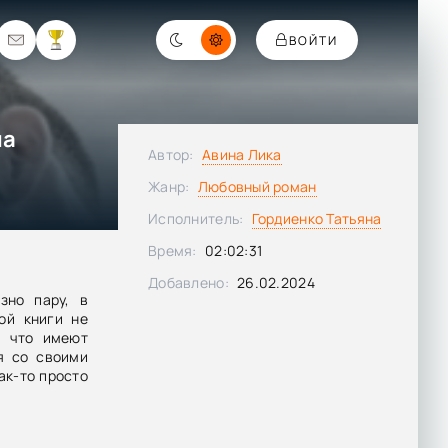
ВОЙТИ
на
Автор:
Авина Лика
Жанр:
Любовный роман
Исполнитель:
Гордиенко Татьяна
Время:
02:02:31
Добавлено:
26.02.2024
зно пару, в
ой книги не
, что имеют
я со своими
ак-то просто
 не уточняя
живает свою
 надежда на