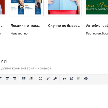
Тайна русского слова - Василий Ирзабеков
Лекции по психологии (Лекторий ВШЭ)
Скучно не бывает с аудиокнигами!📚🎧
й
Неизвестно
Пастернак Бор
рии
длина комментария - 7 знаков.