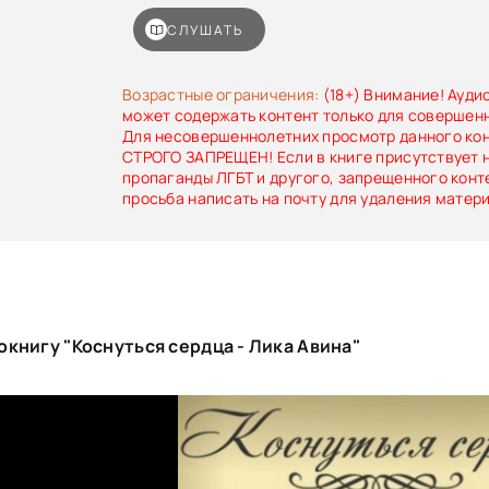
счастье. Хочется этой книгой сказать, что нел
чувства и поступки. Судьба, она поставит всё 
СЛУШАТЬ
и объяснит доходчиво, что не всё в этой жиз
общепринятым правилам.Содержит нецензурну
Возрастные ограничения:
(18+) Внимание! Ауди
может содержать контент только для совершен
Для несовершеннолетних просмотр данного ко
СТРОГО ЗАПРЕЩЕН! Если в книге присутствует 
пропаганды ЛГБТ и другого, запрещенного конт
просьба написать на почту для удаления матер
книгу "Коснуться сердца - Лика Авина"