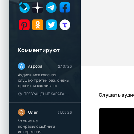
Комментируют
А
Аврора
27.07.26
Аудиокнига класная
слушаю третий раз, очень
нравится как читают
ПРЕВРАЩЕНИЕ КАРАГА - КАТЯ БРАНДИС
Слушать аудио
О
Олег
31.05.26
Чтение не
понравилось.Книга
интересная...