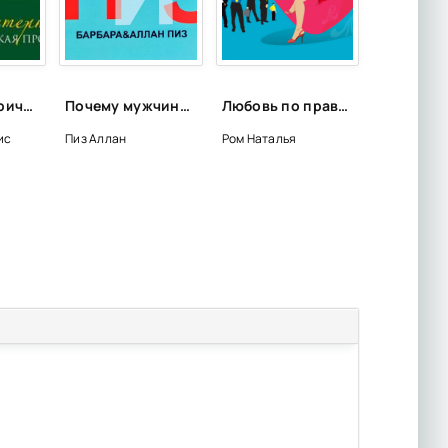
Автобиографическая проза - Борис Пастернак
Почему мужчины хотят секса, а женщины любви - Аллан Пиз, Барбара Пиз
Любовь по правилам и без, или Как организовать свою личную жизнь - Наталья Ром
ис
Пиз Аллан
Ром Наталья