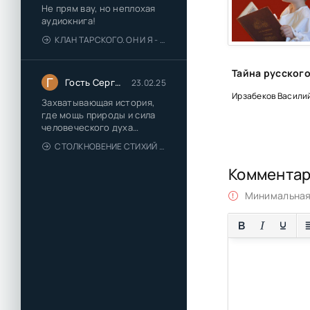
Не прям вау, но неплохая
аудиокнига!
КЛАН ТАРСКОГО. ОН И Я - ЕЛЕНА ТОДОРОВА (1)
Г
Гость Сергей
23.02.25
Ирзабеков Васили
Захватывающая история,
где мощь природы и сила
человеческого духа
сплетаются в напряжённый
СТОЛКНОВЕНИЕ СТИХИЙ - ВАЛЕРИЙ ГУМИНСКИЙ
и
Коммента
Минимальная 