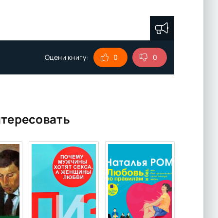
Оцени книгу:
0
0
нтересовать