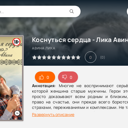
Коснуться сердца - Лика Ави
АВИНА ЛИКА
0
(
0
)
0
0
Аннотация
: Многие не воспринимают серьё
которой женщина старше мужчины. Герои эт
просто доказывают всем родным и близким
право на счастье, они прежде всего борютс
страхами, переживаниями и комплексами. Не т
объяснить родным, что любовь приходит,
Развернуть описание
возраст. Каждый из главных героев пере
личную трагедию, прежде чем появляется