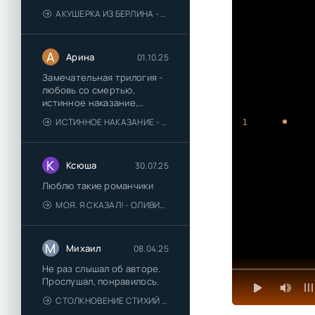
АКУШЕРКА ИЗ БЕРЛИНА - АННА СТЮАРТ
А
Арина
01.10.25
Замечательная трилогия -
любовь со смертью,
истинное наказание,
любимая для монстра -
ИСТИННОЕ НАКАЗАНИЕ - ОЛЬГА ГУСЕЙНОВА
1
понравились
К
Ксюша
30.07.25
Люблю такие романчики
МОЯ. Я СКАЗАЛ! - ОЛИВИЯ ЛЕЙК
М
Михаил
08.04.25
Не раз слышал об авторе.
Прослушал, понравилось.
СТОЛКНОВЕНИЕ СТИХИЙ - ВАЛЕРИЙ ГУМИНСКИЙ