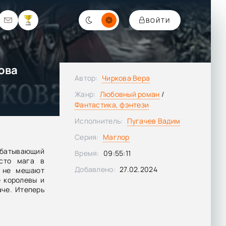
ВОЙТИ
ова
Автор:
Чиркова Вера
Жанр:
Любовный роман
/
Фантастика, фэнтези
Исполнитель:
Пугачев Вадим
Серия:
Маглор
рабатывающий
Время:
09:55:11
есто мага в
Добавлено:
27.02.2024
и не мешают
 королевы и
че. Итеперь
не провалить
е оказаться
 выжить уже