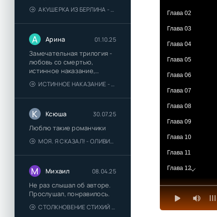
АКУШЕРКА ИЗ БЕРЛИНА - АННА СТЮАРТ
Глава 02
Глава 03
А
Арина
01.10.25
Глава 04
Замечательная трилогия -
Глава 05
любовь со смертью,
истинное наказание,
Глава 06
любимая для монстра -
ИСТИННОЕ НАКАЗАНИЕ - ОЛЬГА ГУСЕЙНОВА
понравились
Глава 07
Глава 08
К
Ксюша
30.07.25
Глава 09
Люблю такие романчики
Глава 10
МОЯ. Я СКАЗАЛ! - ОЛИВИЯ ЛЕЙК
Глава 11
Глава 12
М
Михаил
08.04.25
Глава 13
Не раз слышал об авторе.
Прослушал, понравилось.
Глава 14
СТОЛКНОВЕНИЕ СТИХИЙ - ВАЛЕРИЙ ГУМИНСКИЙ
Глава 15