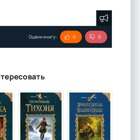
Оцени книгу:
0
0
нтересовать