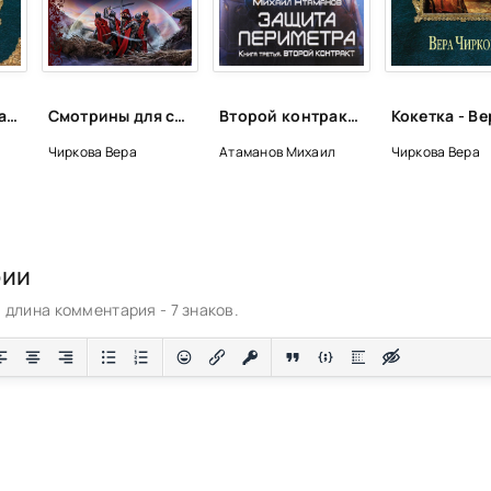
Глупышка - Вера Чиркова
Смотрины для строптивого принца - Вера Чиркова
Второй контракт - Михаил Атаманов
Чиркова Вера
Атаманов Михаил
Чиркова Вера
рии
длина комментария - 7 знаков.