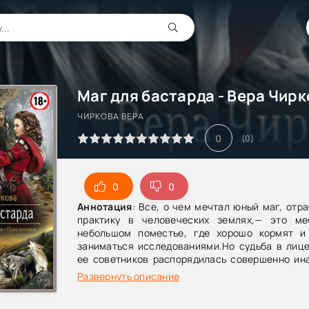
Маг для бастарда - Вера Чирк
ЧИРКОВА ВЕРА
0
(
0
)
0
0
Аннотация
: Все, о чем мечтал юный маг, от
практику в человеческих землях,— это м
небольшом поместье, где хорошо кормят 
заниматься исследованиями.Но судьба в лице
ее советников распорядилась совершенно ина
ему предстоит приложить все усилия, чтобы 
Развернуть описание
контракт, не потерять мантию маглора и н
побежденным капризной девчонкой, сумевшей