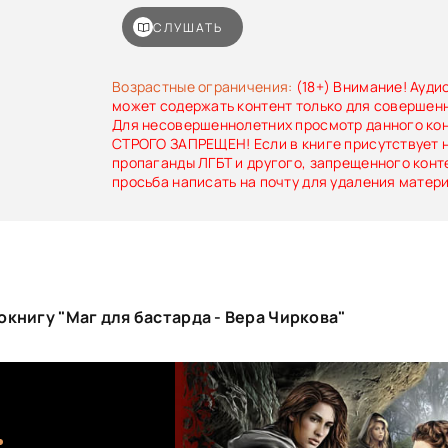
четверых его коллег.А в награду за все это жд
опасное задание, куча таинственных врагов,
СЛУШАТЬ
находки и потери и робкая пока надежда на люб
от мага зависит, сумеет ли он наперекор всем
счастье.
Возрастные ограничения:
(18+) Внимание! Ауди
может содержать контент только для совершен
Для несовершеннолетних просмотр данного ко
СТРОГО ЗАПРЕЩЕН! Если в книге присутствует 
пропаганды ЛГБТ и другого, запрещенного конт
просьба написать на почту для удаления матер
книгу "Маг для бастарда - Вера Чиркова"