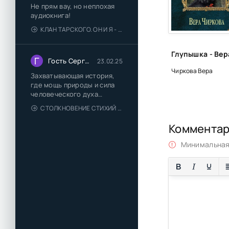
Не прям вау, но неплохая
аудиокнига!
КЛАН ТАРСКОГО. ОН И Я - ЕЛЕНА ТОДОРОВА (1)
Г
Гость Сергей
23.02.25
Чиркова Вера
Захватывающая история,
где мощь природы и сила
человеческого духа
сплетаются в напряжённый
СТОЛКНОВЕНИЕ СТИХИЙ - ВАЛЕРИЙ ГУМИНСКИЙ
и
Коммента
Минимальная 