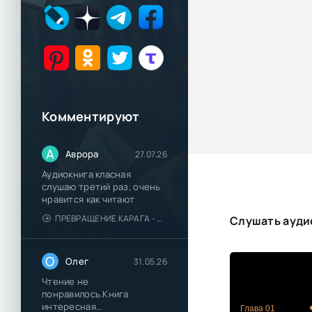
Комментируют
А
Аврора
27.07.26
Аудиокнига класная
слушаю третий раз, очень
нравится как читают
ПРЕВРАЩЕНИЕ КАРАГА - КАТЯ БРАНДИС
Слушать аудио
О
Олег
31.05.26
Чтение не
понравилось.Книга
интересная...
Глава 01