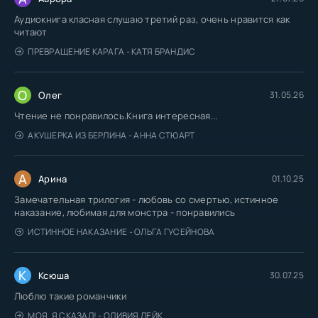
Аудиокнига класная слушаю третий раз, очень нравится как
читают
ПРЕВРАЩЕНИЕ КАРАГА - КАТЯ БРАНДИС
О
Олег
31.05.26
Чтение не понравилось.Книга интересная...
АКУШЕРКА ИЗ БЕРЛИНА - АННА СТЮАРТ
А
Арина
01.10.25
Замечательная трилогия - любовь со смертью, истинное
наказание, любимая для монстра - понравились
ИСТИННОЕ НАКАЗАНИЕ - ОЛЬГА ГУСЕЙНОВА
К
Ксюша
30.07.25
Люблю такие романчики
МОЯ. Я СКАЗАЛ! - ОЛИВИЯ ЛЕЙК