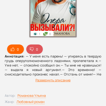
1
0
0
0
Аннотация
: — У меня есть парень! — упираясь в твердую
грудь оперуполномоченного ладонями, пролепетала я.—
Уже нет, — спокойно сообщил он.— Ты мне не нравишься!
— выдала я новый аргумент.— Это временно! —
снисходительно произнес нахал.— Отстань от меня!— Не
дождешься! — хищно пообещал он.Опер Громов —
Развернуть описание
красавчик, бабник и невыносимый нахал, который не
знает слова «нет». В первую нашу встречу он влез в
квартиру моих родителей, во вторую – в общежитие. В
Автор:
Романова Ульяна
третью просто с ноги вошел в мою жизнь и, кажется,
уходить не собирается!
Жанр:
Любовный роман