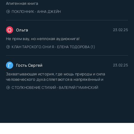
Апигенная книга
ПОКЛОННИК - АННА ДЖЕЙН
О
Ольга
23.02.25
Не прям вау, но неплохая аудиокнига!
КЛАН ТАРСКОГО. ОН И Я - ЕЛЕНА ТОДОРОВА (1)
Г
Гость Сергей
23.02.25
Захватывающая история, где мощь природы и сила
человеческого духа сплетаются в напряжённый и
СТОЛКНОВЕНИЕ СТИХИЙ - ВАЛЕРИЙ ГУМИНСКИЙ