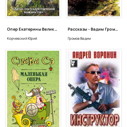
Глава 37
Глава 38
Глава 39
Опер Екатерины Великой. «Дело государственной важности» - Юрий Корчевский
Рассказы - Вадим Громов
Глава 40
Корчевский Юрий
Громов Вадим
Глава 41
Глава 42
Глава 43
Глава 44
Глава 45
Глава 46
Глава 47
Глава 48
Эпилог