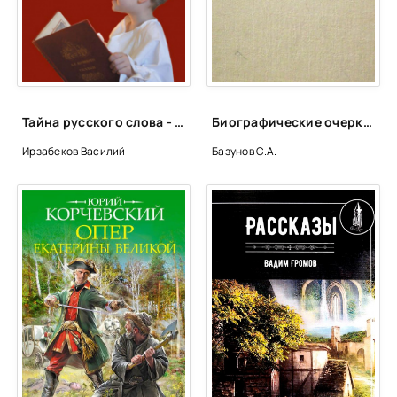
Глава 23
Глава 24
Глава 25
Глава 26
Тайна русского слова - Василий Ирзабеков
Биографические очерки зарубежных композиторов
Глава 27
Ирзабеков Василий
Базунов С.А.
Глава 28
Глава 29
Глава 30
Глава 31
Глава 32
Глава 33
Глава 34
Глава 35
Глава 36