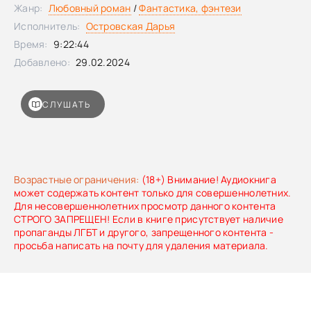
парня. Пришлось привыкать к новой реальности и
Жанр:
Любовный роман
/
Фантастика, фэнтези
несмотря на скверный характер венценосца, выживать в
Исполнитель:
Островская Дарья
королевстве.
Время:
9:22:44
Добавлено:
29.02.2024
СЛУШАТЬ
Возрастные ограничения:
(18+) Внимание! Аудиокнига
может содержать контент только для совершеннолетних.
Для несовершеннолетних просмотр данного контента
СТРОГО ЗАПРЕЩЕН! Если в книге присутствует наличие
пропаганды ЛГБТ и другого, запрещенного контента -
просьба написать на почту для удаления материала.