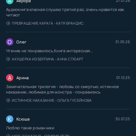
А
Аврора
27.07.26
Аудиокнига класная слушаю третий раз, очень нравится как
читают
ПРЕВРАЩЕНИЕ КАРАГА - КАТЯ БРАНДИС
О
Олег
31.05.26
Чтение не понравилось.Книга интересная...
АКУШЕРКА ИЗ БЕРЛИНА - АННА СТЮАРТ
А
Арина
01.10.25
Замечательная трилогия - любовь со смертью, истинное
наказание, любимая для монстра - понравились
ИСТИННОЕ НАКАЗАНИЕ - ОЛЬГА ГУСЕЙНОВА
К
Ксюша
30.07.25
Люблю такие романчики