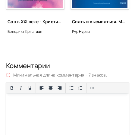
Сон в XXI веке - Кристиан Бенедикт, Минна Тунбергер
Спать и высыпаться. Методика здорового сна для полноценной жизни - Нурия Рур
Бенедикт Кристиан
Рур Нурия
Комментарии
Минимальная длина комментария - 7 знаков.