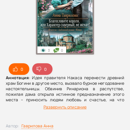
3
0
0
0
Аннотация
: Идея правителя Накаса перенести древний
храм Богини в другое место, вызвало бурное негодование
настоятельницы. Обвинив Ринариона в распутстве,
пожилая дама открыла истинное предназначение этого
места – приносить людям любовь и счастье, на что
мужчина лишь покривился.Недобрым словом вспомнил
Развернуть описание
король матушку и ее небесную покровительницу, когда в
своей постели увидел незнакомку, явно непонимающую
суть происходящего. Светлана была в шоке и смятении,
Автор:
Гаврилова Анна
очнувшись после сна в кровати какого-то ряженного