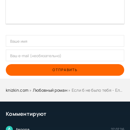
ОТПРАВИТЬ
knizkin.com
»
Любовный роман
» Если б не было тебя - Елена Сотникова
Комментируют
А
Аврора
27.07.26