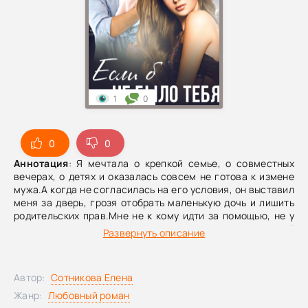
1
0
0
0
Аннотация
: Я мечтала о крепкой семье, о совместных
вечерах, о детях и оказалась совсем не готова к измене
мужа.А когда не согласилась на его условия, он выставил
меня за дверь, грозя отобрать маленькую дочь и лишить
родительских прав.Мне не к кому идти за помощью, не у
кого просить защиты. Кроме одного незнакомца, который
Развернуть описание
случайно спас от хулиганов.Но мы слишком разного
социального статуса, чтобы доверять ему и уж, тем
более, быть вместе.
Автор:
Сотникова Елена
Жанр:
Любовный роман