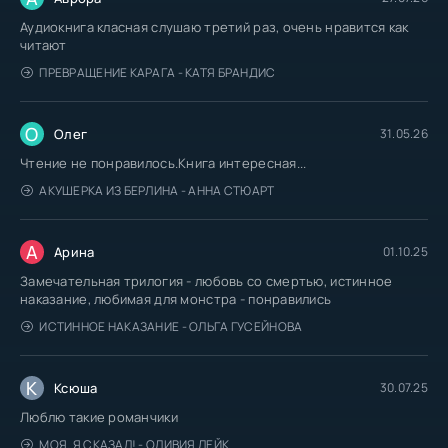
Аудиокнига класная слушаю третий раз, очень нравится как
читают
ПРЕВРАЩЕНИЕ КАРАГА - КАТЯ БРАНДИС
О
Олег
31.05.26
Чтение не понравилось.Книга интересная...
АКУШЕРКА ИЗ БЕРЛИНА - АННА СТЮАРТ
А
Арина
01.10.25
Замечательная трилогия - любовь со смертью, истинное
наказание, любимая для монстра - понравились
ИСТИННОЕ НАКАЗАНИЕ - ОЛЬГА ГУСЕЙНОВА
К
Ксюша
30.07.25
Люблю такие романчики
МОЯ. Я СКАЗАЛ! - ОЛИВИЯ ЛЕЙК