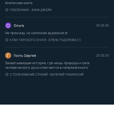
Апигенная книга
ПОКЛОННИК - АННА ДЖЕЙН
О
Ольга
23.02.25
Не прям вау, но неплохая аудиокнига!
КЛАН ТАРСКОГО. ОН И Я - ЕЛЕНА ТОДОРОВА (1)
Г
Гость Сергей
23.02.25
Захватывающая история, где мощь природы и сила
человеческого духа сплетаются в напряжённый и
СТОЛКНОВЕНИЕ СТИХИЙ - ВАЛЕРИЙ ГУМИНСКИЙ