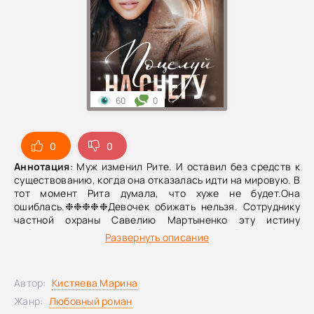
60
0
0
0
Аннотация
: Муж изменил Рите. И оставил без средств к
существованию, когда она отказалась идти на мировую. В
тот момент Рита думала, что хуже не будет.Она
ошиблась.❉❉❉❉❉Девочек обижать нельзя. Сотруднику
частной охраны Савелию Мартыненко эту истину
«вбивали» с детства. Он и не обижал. Вроде…А тут
Развернуть описание
обидел.Девушка постучалась к нему заснеженной ночью.
Он принял её за другую. Сделал то, что не
следовало.Гостья развернулась и, утопая в снегу,
Автор:
Кистяева Марина
рванула в лес.Пришлось догонять.
Жанр:
Любовный роман