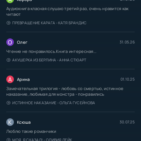
Аудиокнига класная слушаю третий раз, очень нравится как
читают
ПРЕВРАЩЕНИЕ КАРАГА - КАТЯ БРАНДИС
О
Олег
31.05.26
Чтение не понравилось.Книга интересная...
АКУШЕРКА ИЗ БЕРЛИНА - АННА СТЮАРТ
А
Арина
01.10.25
Замечательная трилогия - любовь со смертью, истинное
наказание, любимая для монстра - понравились
ИСТИННОЕ НАКАЗАНИЕ - ОЛЬГА ГУСЕЙНОВА
К
Ксюша
30.07.25
Люблю такие романчики
МОЯ. Я СКАЗАЛ! - ОЛИВИЯ ЛЕЙК