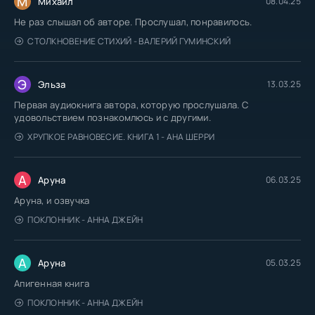
М
Михаил
08.04.25
Не раз слышал об авторе. Прослушал, понравилось.
СТОЛКНОВЕНИЕ СТИХИЙ - ВАЛЕРИЙ ГУМИНСКИЙ
Э
Эльза
13.03.25
Первая аудиокнига автора, которую прослушала. С
удовольствием познакомлюсь и с другими.
ХРУПКОЕ РАВНОВЕСИЕ. КНИГА 1 - АНА ШЕРРИ
А
Аруна
06.03.25
Аруна, и озвучка
ПОКЛОННИК - АННА ДЖЕЙН
А
Аруна
05.03.25
Апигенная книга
ПОКЛОННИК - АННА ДЖЕЙН