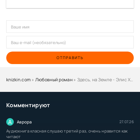
ОТПРАВИТЬ
knizkin.com
»
Любовный роман
» Здесь, на Земле - Элис Хоффман
Комментируют
А
Аврора
27.07.26
Аудиокнига класная слушаю третий раз, очень нравится как
читают