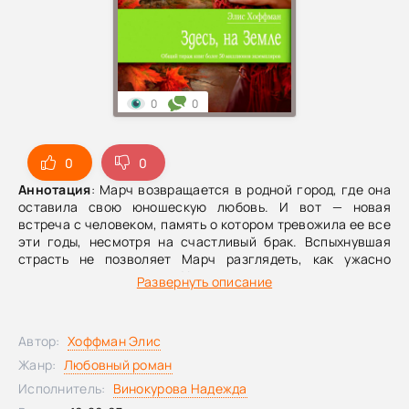
0
0
0
0
Аннотация
: Марч возвращается в родной город, где она
оставила свою юношескую любовь. И вот — новая
встреча с человеком, память о котором тревожила ее все
эти годы, несмотря на счастливый брак. Вспыхнувшая
страсть не позволяет Марч разглядеть, как ужасно
изменился за эти годы Холлис, с которым ее когда-то
Развернуть описание
связывало столь многое. Их отношения подобны
стремительному водовороту, который жадно засасывает
Марч в свои темные глубины.Элис Хоффман — признанный
Автор:
Хоффман Элис
мастер тонкого психологического романа. Общий тираж
ее книг составляет более 50 миллионов экземпляров.
Жанр:
Любовный роман
Роман «Практическая магия» экранизирован (в главных
Исполнитель:
Винокурова Надежда
ролях — Николь Кидман и Сандра Баллок).