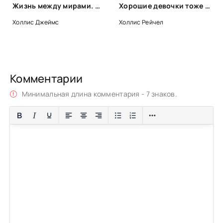
Жизнь между мирами. Как найти ресурс в себе, когда всё вокруг разваливается - Джеймс Холлис
Хорошие девочки тоже говорят «нет». Как преодолеть 9 страхов, которые мешают добиваться своего - Рейчел Холлис
Холлис Джеймс
Холлис Рейчел
Комментарии
Минимальная длина комментария - 7 знаков.