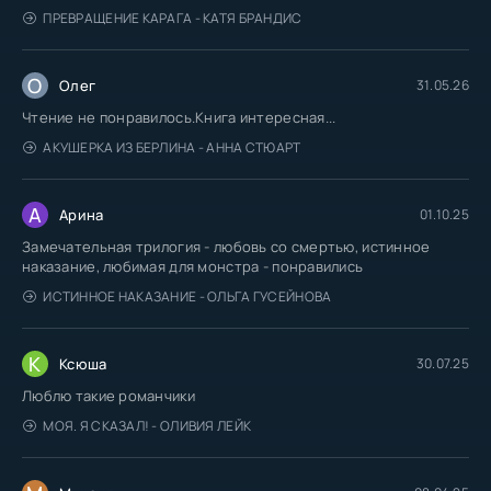
ПРЕВРАЩЕНИЕ КАРАГА - КАТЯ БРАНДИС
О
Олег
31.05.26
Чтение не понравилось.Книга интересная...
АКУШЕРКА ИЗ БЕРЛИНА - АННА СТЮАРТ
А
Арина
01.10.25
Замечательная трилогия - любовь со смертью, истинное
наказание, любимая для монстра - понравились
ИСТИННОЕ НАКАЗАНИЕ - ОЛЬГА ГУСЕЙНОВА
К
Ксюша
30.07.25
Люблю такие романчики
МОЯ. Я СКАЗАЛ! - ОЛИВИЯ ЛЕЙК