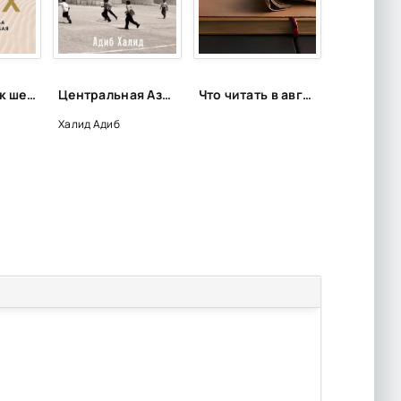
Управляй как шейх. Уроки лидерства от правителя Дубая - Ясар Джаррар
Центральная Азия: От века империй до наших дней - Адиб Халид
Что читать в августе. Длинный список вышедших и планируемых книжных новинок (включая переиздания)
Халид Адиб