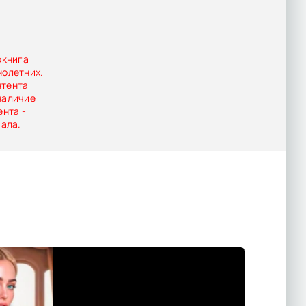
у.
окнига
нолетних.
нтента
наличие
ента -
иала.