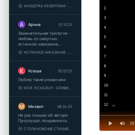
АКУШЕРКА ИЗ БЕРЛИНА - АННА СТЮАРТ
2
3
А
Арина
01.10.25
4
Замечательная трилогия -
5
любовь со смертью,
истинное наказание,
6
любимая для монстра -
ИСТИННОЕ НАКАЗАНИЕ - ОЛЬГА ГУСЕЙНОВА
понравились
7
8
К
Ксюша
30.07.25
9
Люблю такие романчики
10
МОЯ. Я СКАЗАЛ! - ОЛИВИЯ ЛЕЙК
11
12
М
Михаил
08.04.25
13
Не раз слышал об авторе.
Прослушал, понравилось.
14
СТОЛКНОВЕНИЕ СТИХИЙ - ВАЛЕРИЙ ГУМИНСКИЙ
15