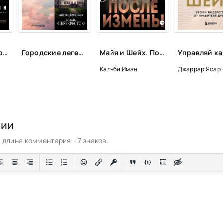
Добыча: Всемирная история борьбы за нефть, деньги и власть - Дэниел Ергин
Городские легенды, мистические истории и всё о хтони
Майя и Шейх. После измены - Иман Кальби
Кальби Иман
Джаррар Ясар
рии
длина комментария - 7 знаков.