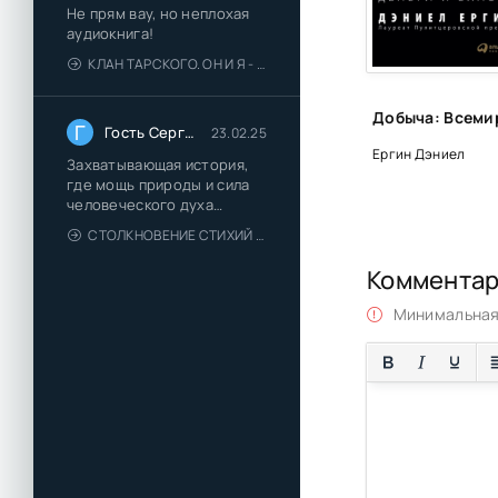
Не прям вау, но неплохая
30
аудиокнига!
КЛАН ТАРСКОГО. ОН И Я - ЕЛЕНА ТОДОРОВА (1)
31
Г
Гость Сергей
23.02.25
Ергин Дэниел
Захватывающая история,
где мощь природы и сила
человеческого духа
сплетаются в напряжённый
СТОЛКНОВЕНИЕ СТИХИЙ - ВАЛЕРИЙ ГУМИНСКИЙ
и
Коммента
Минимальная 