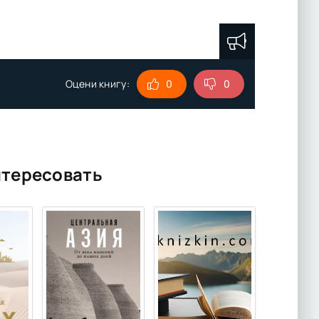
Оцени книгу:
0
0
нтересовать