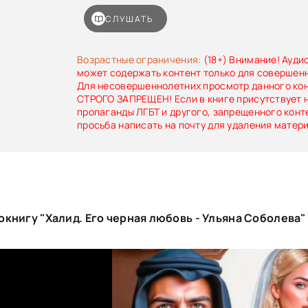
и выбью себе место под солнцем даже в этом ад
СЛУШАТЬ
Возрастные ограничения:
(18+) Внимание! Ауди
может содержать контент только для совершен
Для несовершеннолетних просмотр данного ко
СТРОГО ЗАПРЕЩЕН! Если в книге присутствует 
пропаганды ЛГБТ и другого, запрещенного конт
просьба написать на почту для удаления матер
книгу "Халид. Его черная любовь - Ульяна Соболева"