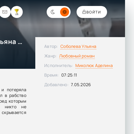
ВОЙТИ
Халид. Его черная любовь - Ульяна Соболева
Автор:
Соболева Ульяна
Жанр:
Любовный роман
Исполнитель:
Миколюк Аделина
Время:
07:25:11
Добавлено:
7.05.2026
 и потеряла
л в рабство
ред которым
о никто не
 скрывается
 мою жизнь в
елал своей
я — я выживу