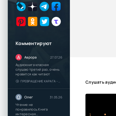
Комментируют
А
Аврора
27.07.26
Аудиокнига класная
слушаю третий раз, очень
нравится как читают
ПРЕВРАЩЕНИЕ КАРАГА - КАТЯ БРАНДИС
Слушать аудио
О
Олег
31.05.26
Чтение не
понравилось.Книга
интересная...
1