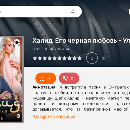
СОБОЛЕВА УЛЬЯНА
0
(
0
)
0
0
Аннотация
: Я встретила парня в Эмиратах
голову от любви, но он предал меня и прода
чудовищу. Шейх Халид — нефтяной магнат, пе
дрожат и которому поклоняются, однак
догадывается, что за безупречной маской
социопат и жестокий психопат. Он превратил
Развернуть описание
кошмар: запер в подпольном гареме и сд
любимой игрушкой. Но я не собираюсь ломатьс