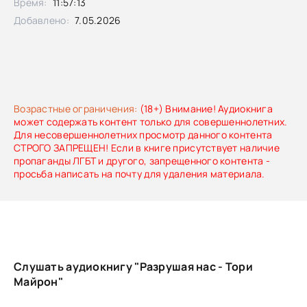
Время:
11:57:13
ТЕБЯ» И «С ТОБОЙ». Первая книга дилогии.
Добавлено:
7.05.2026
Возрастные ограничения:
(18+) Внимание! Аудиокнига
может содержать контент только для совершеннолетних.
Для несовершеннолетних просмотр данного контента
СТРОГО ЗАПРЕЩЕН! Если в книге присутствует наличие
пропаганды ЛГБТ и другого, запрещенного контента -
просьба написать на почту для удаления материала.
Слушать аудиокнигу "Разрушая нас - Тори
Майрон"