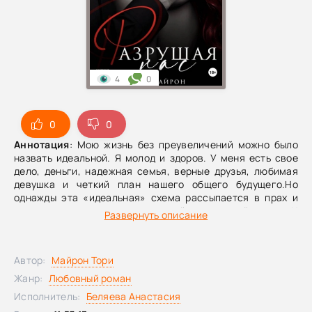
4
0
0
0
Аннотация
: Мою жизнь без преувеличений можно было
назвать идеальной. Я молод и здоров. У меня есть свое
дело, деньги, надежная семья, верные друзья, любимая
девушка и четкий план нашего общего будущего.Но
однажды эта «идеальная» схема рассыпается в прах и
полностью переворачивает мой привычный мир. И
Развернуть описание
виноват в этом самый близкий мне человек.День, который
должен был стать для нас самым счастливым, Лиана
превращает в точку невозврата. В одно мгновение она
Автор:
Майрон Тори
перечеркивает все, чем мы жили долгие годы, а затем раз
и навсегда доказывает мне: Измена — далеко не самое
Жанр:
Любовный роман
страшное предательство, на которое способен
Исполнитель:
Беляева Анастасия
партнер.ИСТОРИЯ ДЖЕРЕМИ ДЭВЕНПОРТА ИЗ КНИГ «БЕЗ