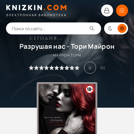
KNIZKIN
.
COM
ЭЛЕКТРОННАЯ БИБЛИОТЕКА
Разрушая нас - Тори Майрон
МАЙРОН ТОРИ
0
(
0
)