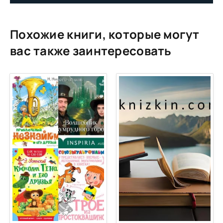
13
14
Похожие книги, которые могут
15
вас также заинтересовать
16
17
18
19
20
21
22
23
24
25
26