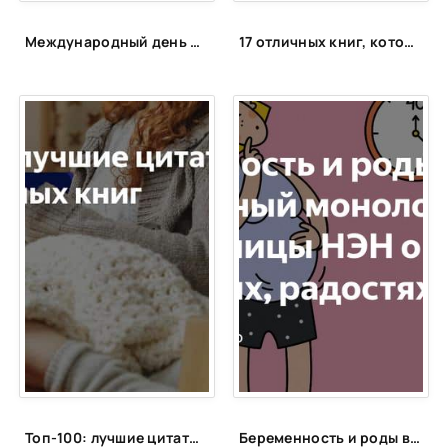
27
Международный день друзей | ЦБС Пожарского МО
17 отличных книг, которые вы могли пропустить. Что почитать интересного
28
29
30
31
32
33
34
35
36
Топ-100: лучшие цитаты из популярных книг
Беременность и роды в 40 лет: откровенный монолог читательницы НЭН о трудностях, радостях и надеждах отложенного материнства