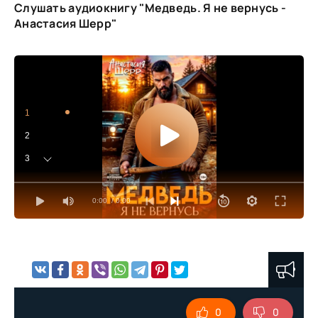
Слушать аудиокнигу "Медведь. Я не вернусь -
Анастасия Шерр"
1
2
3
4
0:00
/ 0:00
5
6
7
8
0
0