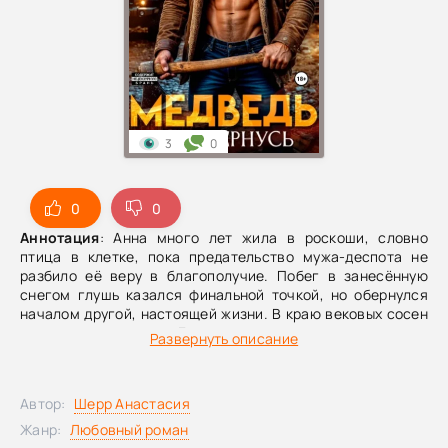
3
0
0
0
Аннотация
: Анна много лет жила в роскоши, словно
птица в клетке, пока предательство мужа-деспота не
разбило её веру в благополучие. Побег в занесённую
снегом глушь казался финальной точкой, но обернулся
началом другой, настоящей жизни. В краю вековых сосен
она познакомилась с Егором — мрачным отшельником и
Развернуть описание
бывшим оперативником. Он научил её стрелять и
отстаивать право на свободу. Но прошлое не исчезает по
щелчку, и вскоре лесную тишину разрежет рёв мотора
Автор:
Шерр Анастасия
того, кто по-прежнему считает Анну своей вещью.
Жанр:
Любовный роман