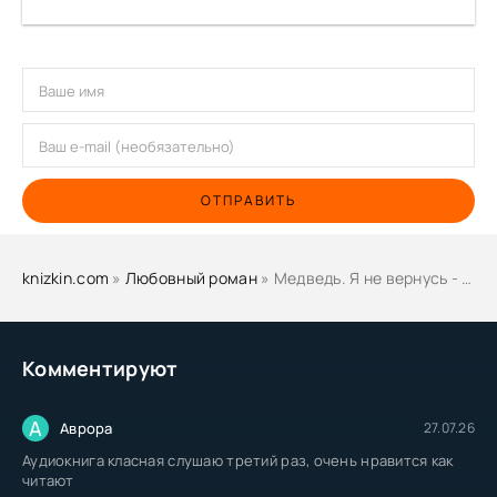
ОТПРАВИТЬ
knizkin.com
»
Любовный роман
» Медведь. Я не вернусь - Анастасия Шерр
Комментируют
А
Аврора
27.07.26
Аудиокнига класная слушаю третий раз, очень нравится как
читают