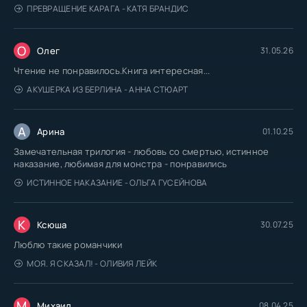
ПРЕВРАЩЕНИЕ КАРАГА - КАТЯ БРАНДИС
О
Олег
31.05.26
Чтение не понравилось.Книга интересная...
АКУШЕРКА ИЗ БЕРЛИНА - АННА СТЮАРТ
А
Арина
01.10.25
Замечательная трилогия - любовь со смертью, истинное
наказание, любимая для монстра - понравились
ИСТИННОЕ НАКАЗАНИЕ - ОЛЬГА ГУСЕЙНОВА
К
Ксюша
30.07.25
Люблю такие романчики
МОЯ. Я СКАЗАЛ! - ОЛИВИЯ ЛЕЙК
М
Михаил
08.04.25