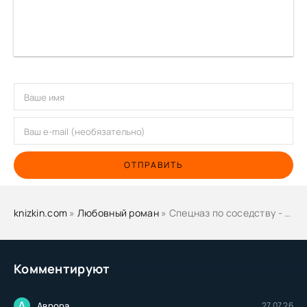
ОТПРАВИТЬ
knizkin.com
»
Любовный роман
» Спецназ по соседству - Алекс Коваль, Лана Вайн
Комментируют
А
Аврора
27.07.26