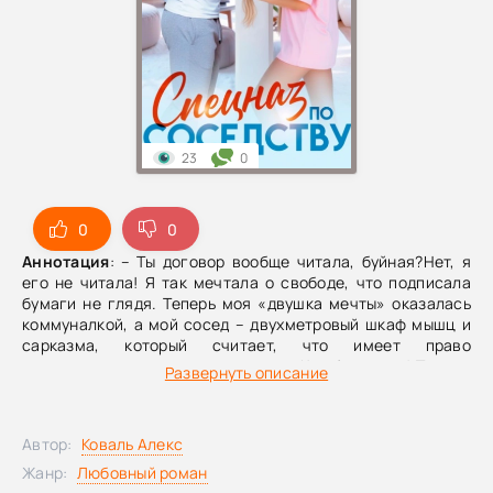
23
0
0
0
Аннотация
: – Ты договор вообще читала, буйная?Нет, я
его не читала! Я так мечтала о свободе, что подписала
бумаги не глядя. Теперь моя «двушка мечты» оказалась
коммуналкой, а мой сосед – двухметровый шкаф мышц и
сарказма, который считает, что имеет право
устанавливать здесь свои правила.Как бы не так! Ты еще
Развернуть описание
не знаешь с кем связался, красавчик!
Автор:
Коваль Алекс
Жанр:
Любовный роман