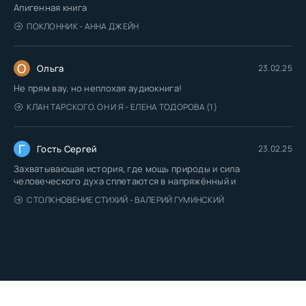
Апигенная книга
ПОКЛОННИК - АННА ДЖЕЙН
О
Ольга
23.02.25
Не прям вау, но неплохая аудиокнига!
КЛАН ТАРСКОГО. ОН И Я - ЕЛЕНА ТОДОРОВА (1)
Г
Гость Сергей
23.02.25
Захватывающая история, где мощь природы и сила
человеческого духа сплетаются в напряжённый и
СТОЛКНОВЕНИЕ СТИХИЙ - ВАЛЕРИЙ ГУМИНСКИЙ