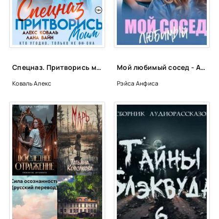
24
25
26
27
Спецназ. Притворись моим. - Алекс Коваль, Лана Вайн
Мой любимый сосед - Анфиса Рэйса
28
Коваль Алекс
Рэйса Анфиса
29