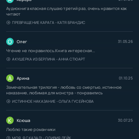
Аудиокнига класная слушаю третий раз, очень нравится как
читают
ПРЕВРАЩЕНИЕ КАРАГА - КАТЯ БРАНДИС
О
Олег
31.05.26
Чтение не понравилось.Книга интересная...
АКУШЕРКА ИЗ БЕРЛИНА - АННА СТЮАРТ
А
Арина
01.10.25
Замечательная трилогия - любовь со смертью, истинное
наказание, любимая для монстра - понравились
ИСТИННОЕ НАКАЗАНИЕ - ОЛЬГА ГУСЕЙНОВА
К
Ксюша
30.07.25
Люблю такие романчики
МОЯ. Я СКАЗАЛ! - ОЛИВИЯ ЛЕЙК