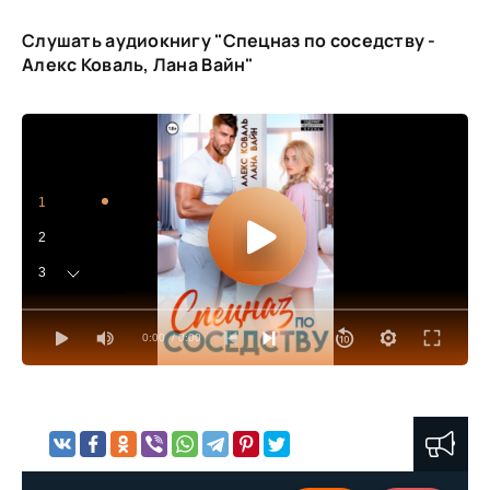
Слушать аудиокнигу "Спецназ по соседству -
Алекс Коваль, Лана Вайн"
1
2
3
4
0:00
/ 0:00
5
6
7
8
9