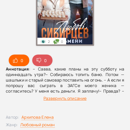
2
0
0
0
Аннотация
: – Савва, какие планы на эту субботу на
одиннадцать утра?– Собираюсь топить баню. Потом —
шашлыки и старый самовар поставить на огонь. – А если я
попрошу вас сыграть в ЗАГСе моего жениха —
согласитесь? У меня есть деньги. Я заплачу!– Правда? –
он окинул девушку насмешливым взглядом. – Люба, а
Развернуть описание
если вместо денег я попрошу другое?– Да кем вы себя
считаете? Хам!– Знаю. Так что? Выслушаете мои условия?
От автора:Она пришла к нему, чтобы вырваться из
Автор:
Архипова Елена
навязанной свадьбы и просит о помощи.Он же отвечает
встречным предложением — выставляет ей абсурдное
Жанр:
Любовный роман
условие. Но остановится ли он на этом?Там, где мороз,