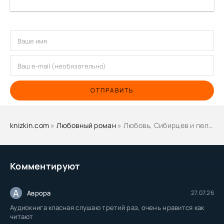
ОТПРАВИТЬ
knizkin.com
»
Любовный роман
» Любовь, Сибирцев и пельмени - Елена Архипова
Комментируют
А
Аврора
27.07.26
Аудиокнига класная слушаю третий раз, очень нравится как
читают