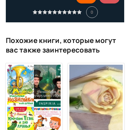
11
0
12
13
14
Похожие книги, которые могут
15
вас также заинтересовать
16
17
18
19
20
21
22
23
24