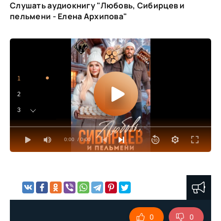
Слушать аудиокнигу "Любовь, Сибирцев и
пельмени - Елена Архипова"
1
2
3
4
0:00
/ 0:00
5
6
7
8
9
0
0
10