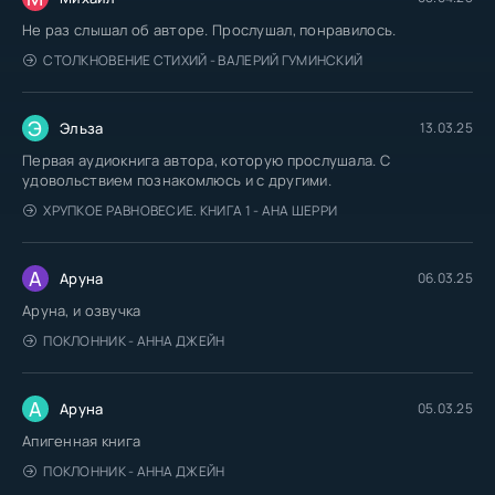
Не раз слышал об авторе. Прослушал, понравилось.
СТОЛКНОВЕНИЕ СТИХИЙ - ВАЛЕРИЙ ГУМИНСКИЙ
Э
Эльза
13.03.25
Первая аудиокнига автора, которую прослушала. С
удовольствием познакомлюсь и с другими.
ХРУПКОЕ РАВНОВЕСИЕ. КНИГА 1 - АНА ШЕРРИ
А
Аруна
06.03.25
Аруна, и озвучка
ПОКЛОННИК - АННА ДЖЕЙН
А
Аруна
05.03.25
Апигенная книга
ПОКЛОННИК - АННА ДЖЕЙН