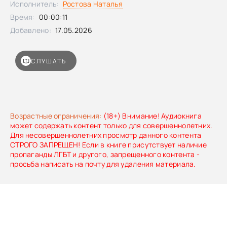
Исполнитель:
Ростова Наталья
чувства настоящие. Он из Сибири. И правила
Время:
00:00:11
устанавливает он.
Добавлено:
17.05.2026
СЛУШАТЬ
Возрастные ограничения:
(18+) Внимание! Аудиокнига
может содержать контент только для совершеннолетних.
Для несовершеннолетних просмотр данного контента
СТРОГО ЗАПРЕЩЕН! Если в книге присутствует наличие
пропаганды ЛГБТ и другого, запрещенного контента -
просьба написать на почту для удаления материала.