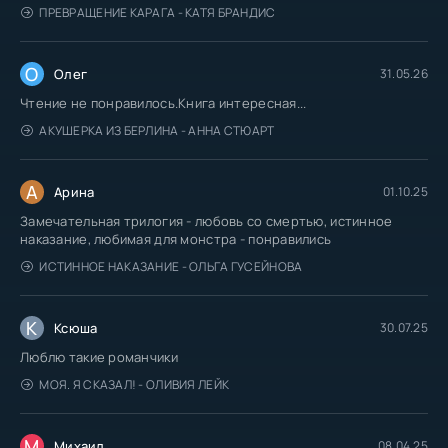
ПРЕВРАЩЕНИЕ КАРАГА - КАТЯ БРАНДИС
О
Олег
31.05.26
Чтение не понравилось.Книга интересная...
АКУШЕРКА ИЗ БЕРЛИНА - АННА СТЮАРТ
А
Арина
01.10.25
Замечательная трилогия - любовь со смертью, истинное
наказание, любимая для монстра - понравились
ИСТИННОЕ НАКАЗАНИЕ - ОЛЬГА ГУСЕЙНОВА
К
Ксюша
30.07.25
Люблю такие романчики
МОЯ. Я СКАЗАЛ! - ОЛИВИЯ ЛЕЙК
М
Михаил
08.04.25