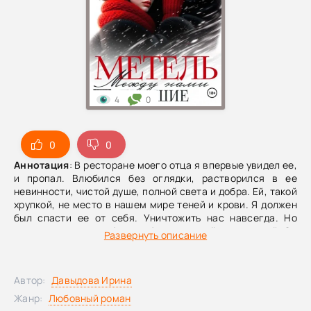
4
0
0
0
Аннотация
: В ресторане моего отца я впервые увидел ее,
и пропал. Влюбился без оглядки, растворился в ее
невинности, чистой душе, полной света и добра. Ей, такой
хрупкой, не место в нашем мире теней и крови. Я должен
был спасти ее от себя. Уничтожить нас навсегда. Но
вместо спасения обрек себя на вечный ад мучений…Он
Развернуть описание
исчез, вырвав кусок моего сердца, оставив рваную метку,
которая истекает кровью долгие годы. Украл мою душу,
жизнь все, что могло быть счастьем. И он так и не узнал о
Автор:
Давыдова Ирина
той тайне, что я унесла под сердцем… Тайне, которая
разрывает меня изнутри всю жизнь…История стара, как
Жанр:
Любовный роман
мир, но с новыми, острыми гранями боли. Боли, что