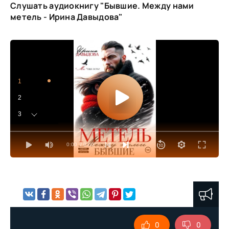
Слушать аудиокнигу "Бывшие. Между нами
метель - Ирина Давыдова"
1
2
3
4
0:00
/ 0:00
5
6
7
8
9
0
0
10