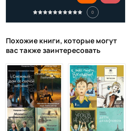
11
0
12
13
14
Похожие книги, которые могут
15
вас также заинтересовать
16
17
18
19
20
21
22
23
24