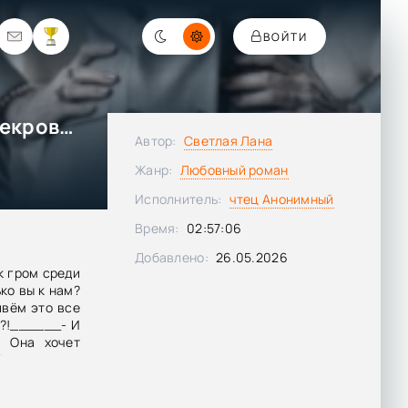
ВОЙТИ
Три способа, как полюбить свекровь - Лана Светлая
Автор:
Светлая Лана
Жанр:
Любовный роман
Исполнитель:
чтец Анонимный
Время:
02:57:06
Добавлено:
26.05.2026
к гром среди
ько вы к нам?
ивём это все
а?!______- И
- Она хочет
огда так, —
 уверен, что
ет, ты, мама,