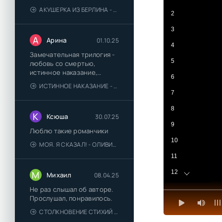
АКУШЕРКА ИЗ БЕРЛИНА - АННА СТЮАРТ
2
3
А
Арина
01.10.25
4
Замечательная трилогия -
5
любовь со смертью,
истинное наказание,
6
любимая для монстра -
ИСТИННОЕ НАКАЗАНИЕ - ОЛЬГА ГУСЕЙНОВА
понравились
7
8
К
Ксюша
30.07.25
9
Люблю такие романчики
10
МОЯ. Я СКАЗАЛ! - ОЛИВИЯ ЛЕЙК
11
12
М
Михаил
08.04.25
13
Не раз слышал об авторе.
Прослушал, понравилось.
14
СТОЛКНОВЕНИЕ СТИХИЙ - ВАЛЕРИЙ ГУМИНСКИЙ
15