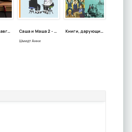
Что читать в августе. Длинный список вышедших и планируемых книжных новинок (включая переиздания)
Саша и Маша 2 - Анни Шмидт
Книги, дарующие радость
Шмидт Анни