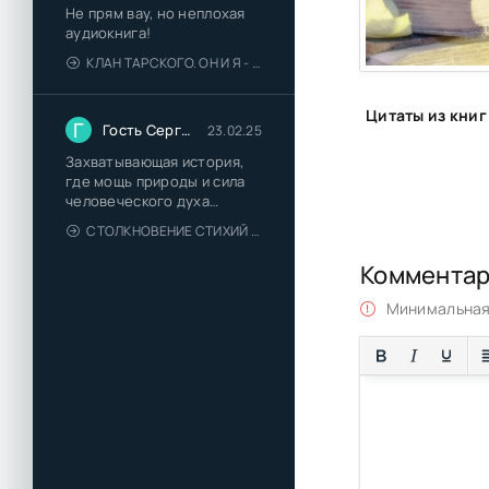
Не прям вау, но неплохая
аудиокнига!
КЛАН ТАРСКОГО. ОН И Я - ЕЛЕНА ТОДОРОВА (1)
Г
Гость Сергей
23.02.25
Захватывающая история,
где мощь природы и сила
человеческого духа
сплетаются в напряжённый
СТОЛКНОВЕНИЕ СТИХИЙ - ВАЛЕРИЙ ГУМИНСКИЙ
и
Коммента
Минимальная 