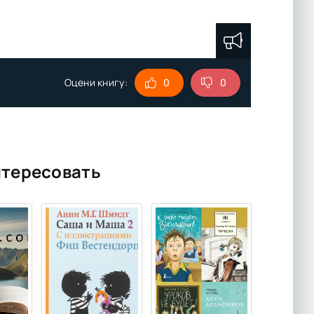
Оцени книгу:
0
0
нтересовать