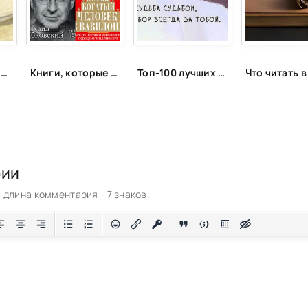
Цитаты из книг и фильмов, которые помогут не сдаться в трудную минуту или после неудачи
Книги, которые подарят энергию
Топ-100 лучших афоризмов и высказываний про себя
рии
длина комментария - 7 знаков.