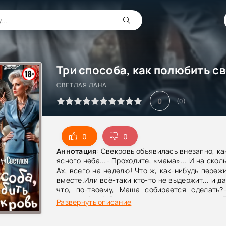
СВЕТЛАЯ ЛАНА
0
(
0
)
0
0
Аннотация
: Свекровь объявилась внезапно, ка
ясного неба...- Проходите, «мама»... И на скол
Ах, всего на неделю! Что ж, как-нибудь переж
вместе.Или всё-таки кто-то не выдержит... и д
что, по-твоему, Маша собирается сделать?
меня… убить! Я сама это слышала, сынок.- Т
Развернуть описание
отрезает Саша. — Сейчас я спрошу у Маши. И я
она скажет, что это неправда. А когда так и буд