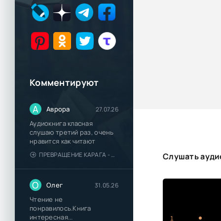
Комментируют
А
Аврора
27.07.26
Аудиокнига класная
слушаю третий раз, очень
нравится как читают
ПРЕВРАЩЕНИЕ КАРАГА - КАТЯ БРАНДИС
Слушать аудио
О
Олег
31.05.26
Чтение не
понравилось.Книга
интересная...
1