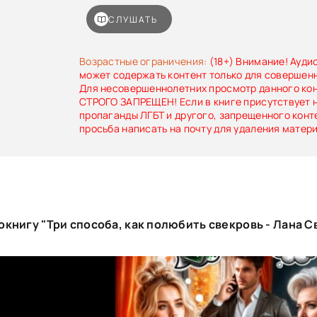
переезжаешь в отель. Я тебя люблю, но ты 
черту. Маш? — обращается ко мне муж ров
СЛУШАТЬ
правда это сказала. Ну, что хочу убить твою ма
всё объяснить, — выпаливаю я, пока у не
отвисает челюсть.****ХЭ будет для ВСЕХ ;)18+ 
Возрастные ограничения:
(18+) Внимание! Ауди
ненормативной лексики и упоминаний алкоголя
может содержать контент только для совершен
Для несовершеннолетних просмотр данного ко
СТРОГО ЗАПРЕЩЕН! Если в книге присутствует 
пропаганды ЛГБТ и другого, запрещенного конт
просьба написать на почту для удаления матер
книгу "Три способа, как полюбить свекровь - Лана С