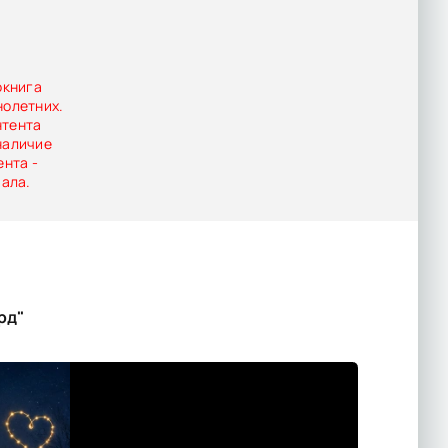
окнига
нолетних.
нтента
наличие
ента -
иала.
рд"