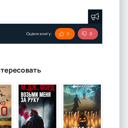
Оцени книгу:
0
0
нтересовать