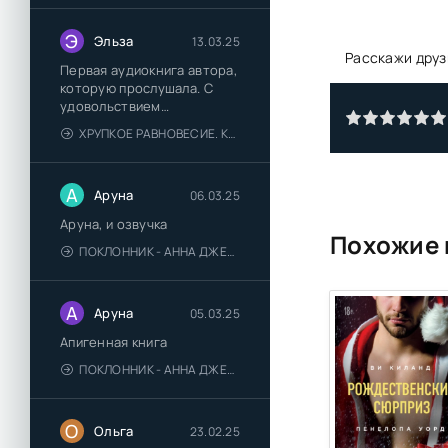
Э
Эльза
13.03.25
Расскажи друз
Первая аудиокнига автора,
которую прослушала. С
удовольствием
познакомлюсь и с другими.
ХРУПКОЕ РАВНОВЕСИЕ. КНИГА 1 - АНА ШЕРРИ
А
Аруна
06.03.25
Аруна, и озвучка
Похожие 
ПОКЛОННИК - АННА ДЖЕЙН
А
Аруна
05.03.25
Апигенная книга
ПОКЛОННИК - АННА ДЖЕЙН
О
Ольга
23.02.25