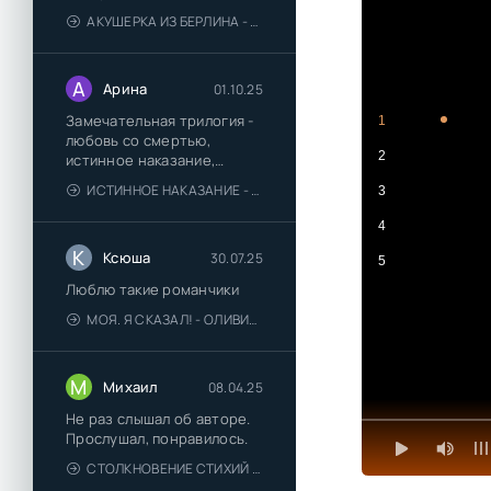
АКУШЕРКА ИЗ БЕРЛИНА - АННА СТЮАРТ
А
Арина
01.10.25
Замечательная трилогия -
1
любовь со смертью,
2
истинное наказание,
любимая для монстра -
ИСТИННОЕ НАКАЗАНИЕ - ОЛЬГА ГУСЕЙНОВА
3
понравились
4
К
Ксюша
30.07.25
5
Люблю такие романчики
МОЯ. Я СКАЗАЛ! - ОЛИВИЯ ЛЕЙК
М
Михаил
08.04.25
Не раз слышал об авторе.
Прослушал, понравилось.
СТОЛКНОВЕНИЕ СТИХИЙ - ВАЛЕРИЙ ГУМИНСКИЙ