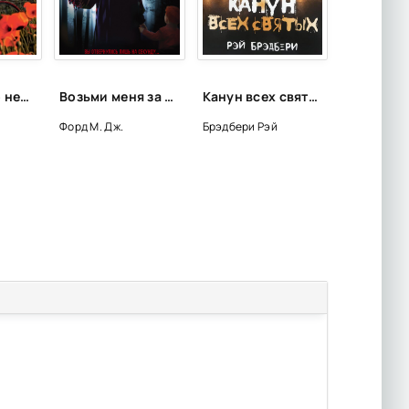
Выше только небо - Риз Боуэн
Возьми меня за руку - М. Дж. Форд
Канун всех святых (сборник) - Рэй Брэдбери
Форд М. Дж.
Брэдбери Рэй