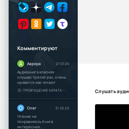
Комментируют
А
Аврора
27.07.26
Аудиокнига класная
слушаю третий раз, очень
нравится как читают
ПРЕВРАЩЕНИЕ КАРАГА - КАТЯ БРАНДИС
Слушать аудио
О
Олег
31.05.26
Чтение не
понравилось.Книга
интересная...