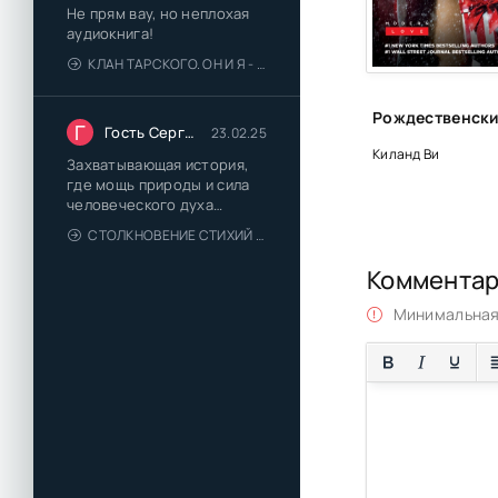
Не прям вау, но неплохая
аудиокнига!
КЛАН ТАРСКОГО. ОН И Я - ЕЛЕНА ТОДОРОВА (1)
Г
Гость Сергей
23.02.25
Киланд Ви
Захватывающая история,
где мощь природы и сила
человеческого духа
сплетаются в напряжённый
СТОЛКНОВЕНИЕ СТИХИЙ - ВАЛЕРИЙ ГУМИНСКИЙ
и
Коммента
Минимальная 