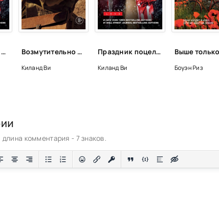
Рождественский сюрприз. Сборник - Ви Киланд, Пенелопа Уорд
Возмутительно красивый пилот - Ви Киланд, Пенелопа Уорд
Праздник поцелуев в Нью-Йорке - Ви Киланд, Пенелопа Уорд
Киланд Ви
Киланд Ви
Боуэн Риз
рии
длина комментария - 7 знаков.