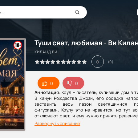
КИЛАНД ВИ
0
(
0
)
0
0
Аннотация
: Коул – писатель, купивший дом в 
В канун Рождества Джози, его соседка напро
заставить весь газон светящимися пр
фигурками. Коулу это не нравится, но тут в
отключают свет, и ему нужно принять решение
уединение или свет, праздник, Джози? Выбор оч
Развернуть описание