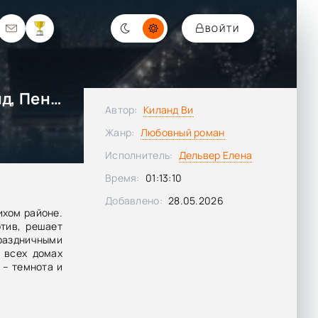
ВОЙТИ
Туши свет, любимая - Ви Киланд, Пенелопа Уорд
Автор:
Киланд Ви
Жанр:
Любовный роман
Исполнитель:
Дельвер Елена
Время:
01:13:10
Добавлено:
28.05.2026
тихом районе.
тив, решает
аздничными
о всех домах
 – темнота и
евиден.