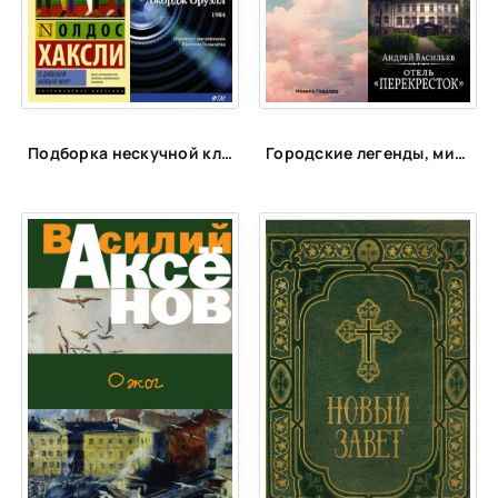
24
25
26
27
Подборка нескучной классики
Городские легенды, мистические истории и всё о хтони
28
29
30
31
32
33
34
35
36
37