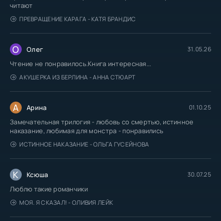
читают
ПРЕВРАЩЕНИЕ КАРАГА - КАТЯ БРАНДИС
О
Олег
31.05.26
Чтение не понравилось.Книга интересная...
АКУШЕРКА ИЗ БЕРЛИНА - АННА СТЮАРТ
А
Арина
01.10.25
Замечательная трилогия - любовь со смертью, истинное
наказание, любимая для монстра - понравились
ИСТИННОЕ НАКАЗАНИЕ - ОЛЬГА ГУСЕЙНОВА
К
Ксюша
30.07.25
Люблю такие романчики
МОЯ. Я СКАЗАЛ! - ОЛИВИЯ ЛЕЙК