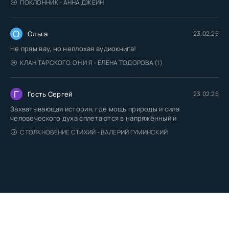
ПОКЛОННИК - АННА ДЖЕЙН
О
Ольга
23.02.25
Не прям вау, но неплохая аудиокнига!
КЛАН ТАРСКОГО. ОН И Я - ЕЛЕНА ТОДОРОВА (1)
Г
Гость Сергей
23.02.25
Захватывающая история, где мощь природы и сила
человеческого духа сплетаются в напряжённый и
СТОЛКНОВЕНИЕ СТИХИЙ - ВАЛЕРИЙ ГУМИНСКИЙ