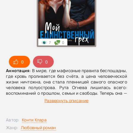
7
0
0
0
Аннотация
: В мире, где мафиозные правила беспощадны,
где кровь проливается без счёта, а цена человеческой
жизни ничтожна, она стала пленницей самого опасного
человека полуострова. Рута Огнева лишилась всего:
воспоминаний о прошлом, семьи и свободы. Теперь она —
жена Деметриса Кана, хладнокровного главы клана
Развернуть описание
«Чёрная сотня», человека, чьё имя держит в страхе весь
Даркхилл. Он — олицетворение тёмной страсти и
безграничной власти. Его прикосновения оставляют
Автор:
Конти Клара
ожог, а взгляд будто видит её насквозь. Он присваивает
не только её тело, но и душу, обращаясь с ней, как с
Жанр:
Любовный роман
игрушкой в своей игре. В переплетении лжи и истины,