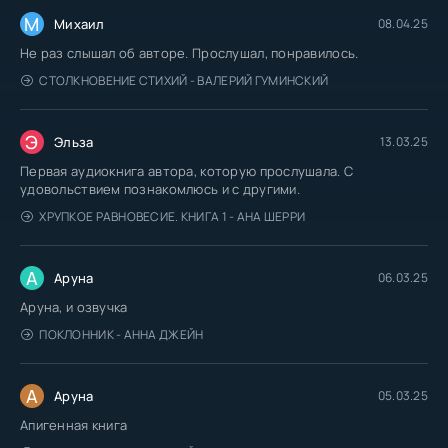
М
Михаил
08.04.25
Не раз слышал об авторе. Прослушал, понравилось.
СТОЛКНОВЕНИЕ СТИХИЙ - ВАЛЕРИЙ ГУМИНСКИЙ
Э
Эльза
13.03.25
Первая аудиокнига автора, которую прослушала. С
удовольствием познакомлюсь и с другими.
ХРУПКОЕ РАВНОВЕСИЕ. КНИГА 1 - АНА ШЕРРИ
А
Аруна
06.03.25
Аруна, и озвучка
ПОКЛОННИК - АННА ДЖЕЙН
А
Аруна
05.03.25
Апигенная книга