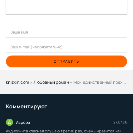
ОТПРАВИТЬ
knizkin.com
»
Любовный роман
» Мой единственный грех - Клара Конти
Комментируют
А
Аврора
27.07.26
Аудиокнига класная слушаю третий раз, очень нравится как