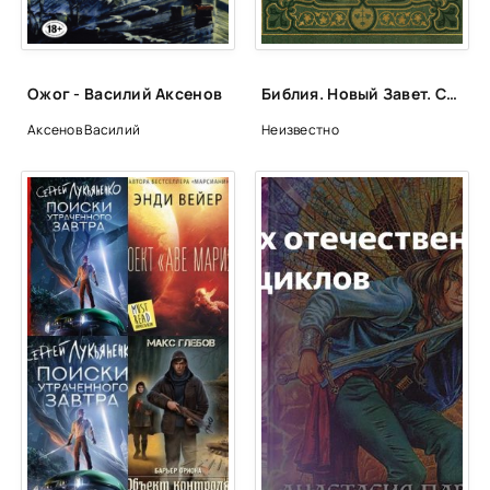
38
39
Ожог - Василий Аксенов
Библия. Новый Завет. Синодальный перевод
40
Аксенов Василий
Неизвестно