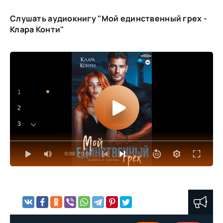
Слушать аудиокнигу "Мой единственный грех -
Клара Конти"
1
2
3
4
0:00
/ 0:00
5
6
7
8
9