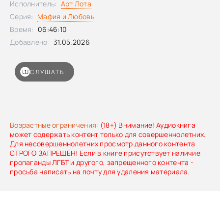
Исполнитель:
Арт Лота
среди интриг и измен, им предстоит пройти путь, который
Серия:
Мафия и Любовь
либо свяжет их навсегда, либо разрушит до основания.
Время:
06:46:10
Добавлено:
31.05.2026
СЛУШАТЬ
Возрастные ограничения:
(18+) Внимание! Аудиокнига
может содержать контент только для совершеннолетних.
Для несовершеннолетних просмотр данного контента
СТРОГО ЗАПРЕЩЕН! Если в книге присутствует наличие
пропаганды ЛГБТ и другого, запрещенного контента -
просьба написать на почту для удаления материала.