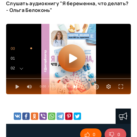
Слушать аудиокнигу "Я беременна, что делать?
- Ольга Белоконь"
00
01
02
03
0:00
/ 0:00
04
05
06
07
08
0
0
09