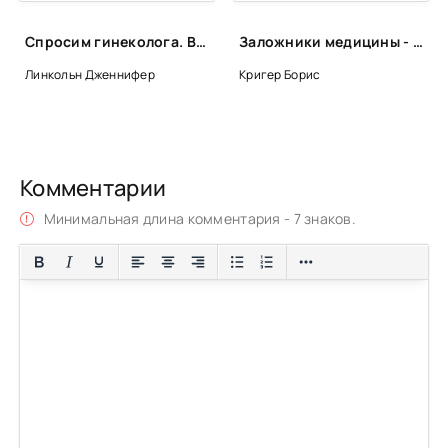
Спросим гинеколога. Все, что вы хотели знать о месячных, сексе, предохранении и беременности - Дженнифер Линкольн
Заложники медицины - Борис Кригер
Линкольн Дженнифер
Кригер Борис
Комментарии
Минимальная длина комментария - 7 знаков.