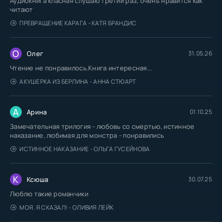
Аудиокнига класная слушаю третий раз, очень нравится как
читают
ПРЕВРАЩЕНИЕ КАРАГА - КАТЯ БРАНДИС
О
Олег
31.05.26
Чтение не понравилось.Книга интересная...
АКУШЕРКА ИЗ БЕРЛИНА - АННА СТЮАРТ
А
Арина
01.10.25
Замечательная трилогия - любовь со смертью, истинное
наказание, любимая для монстра - понравились
ИСТИННОЕ НАКАЗАНИЕ - ОЛЬГА ГУСЕЙНОВА
К
Ксюша
30.07.25
Люблю такие романчики
МОЯ. Я СКАЗАЛ! - ОЛИВИЯ ЛЕЙК