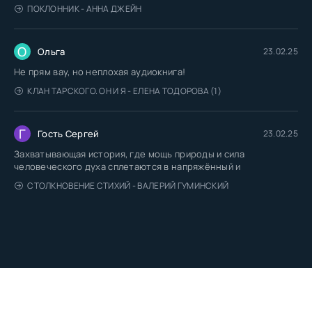
ПОКЛОННИК - АННА ДЖЕЙН
О
Ольга
23.02.25
Не прям вау, но неплохая аудиокнига!
КЛАН ТАРСКОГО. ОН И Я - ЕЛЕНА ТОДОРОВА (1)
Г
Гость Сергей
23.02.25
Захватывающая история, где мощь природы и сила
человеческого духа сплетаются в напряжённый и
СТОЛКНОВЕНИЕ СТИХИЙ - ВАЛЕРИЙ ГУМИНСКИЙ