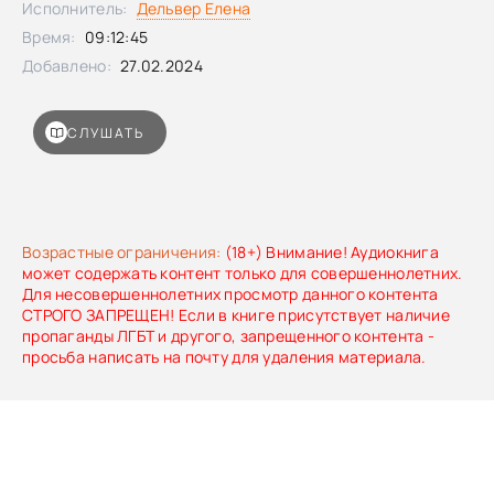
Исполнитель:
Дельвер Елена
советов подруг, информации в Рунете и собственных
Время:
09:12:45
домыслов. Так как все-таки правильно? Почему походы в
женскую консультацию становятся настоящей пыткой для
Добавлено:
27.02.2024
беременной женщины? Сколько лекарственных
препаратов получает среднестатистическая
беременная? 5, 10, 15? Что такое препараты с
СЛУШАТЬ
недоказанной эффективностью и какой максимум
обследований должна пройти каждая женщина,
ожидающая ребенка? Как не попасться на
несуществующие диагнозы и трехэтажные схемы их
лечения?
Возрастные ограничения:
(18+) Внимание! Аудиокнига
может содержать контент только для совершеннолетних.
Для несовершеннолетних просмотр данного контента
СТРОГО ЗАПРЕЩЕН! Если в книге присутствует наличие
пропаганды ЛГБТ и другого, запрещенного контента -
просьба написать на почту для удаления материала.