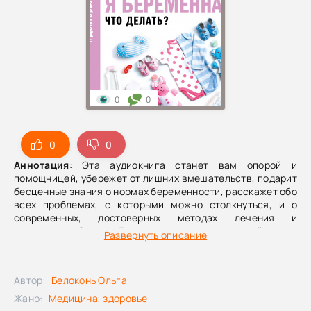
0
0
0
0
Аннотация
: Эта аудиокнига станет вам опорой и
помощницей, убережет от лишних вмешательств, подарит
бесценные знания о нормах беременности, расскажет обо
всех проблемах, с которыми можно столкнуться, и о
современных, достоверных методах лечения и
диагностики.Ольга Белоконь – практикующий врач
Развернуть описание
акушер-гинеколог, влюбленный в свою профессию и
четко придерживающийся принципов доказательной
медицины. Всего за 2 года Ольге удалось собрать
Автор:
Белоконь Ольга
огромную аудиторию читателей-женщин, которые, живя в
условиях постсоветской медицины, теряются во
Жанр:
Медицина, здоровье
врачебных мнениях, находятся в замешательстве от