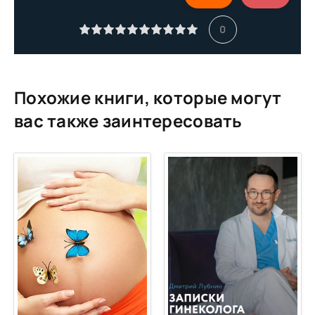
10
0
11
12
13
Похожие книги, которые могут
14
вас также заинтересовать
15
16
17
18
19
20
21
22
23