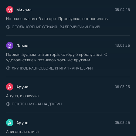
М
Михаил
08.04.25
Не раз слышал об авторе. Прослушал, понравилось.
СТОЛКНОВЕНИЕ СТИХИЙ - ВАЛЕРИЙ ГУМИНСКИЙ
Э
Эльза
13.03.25
Первая аудиокнига автора, которую прослушала. С
удовольствием познакомлюсь и с другими.
ХРУПКОЕ РАВНОВЕСИЕ. КНИГА 1 - АНА ШЕРРИ
А
Аруна
06.03.25
Аруна, и озвучка
ПОКЛОННИК - АННА ДЖЕЙН
А
Аруна
05.03.25
Апигенная книга