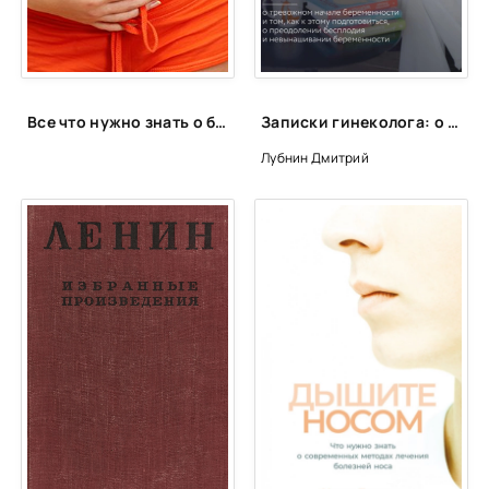
24
25
26
Все что нужно знать о беременности и родах
Записки гинеколога: о тревожном начале беременности и том, как к этому подготовиться, о преодолении бесплодия и невынашивании беременности - Дмитрий Лубнин
27
Лубнин Дмитрий
28
29
30
31
32
33
34
35
36