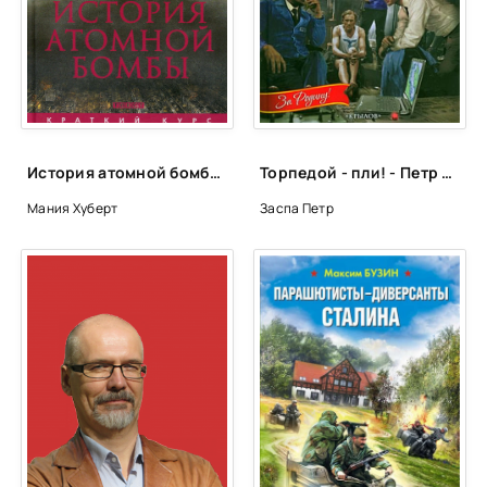
История атомной бомбы - Хуберт Мания
Торпедой - пли! - Петр Заспа
Мания Хуберт
Заспа Петр