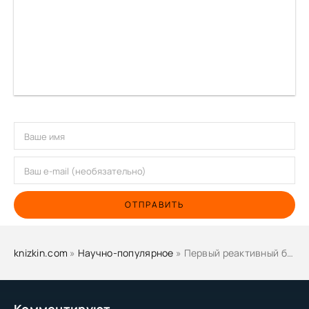
ОТПРАВИТЬ
knizkin.com
»
Научно-популярное
» Первый реактивный бомбардировщик Ил-28. Атомный «мясник» Сталина - Николай Якубович
Комментируют