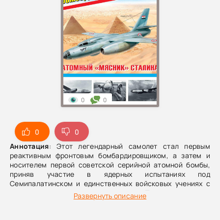
0
0
0
0
Аннотация
: Этот легендарный самолет стал первым
реактивным фронтовым бомбардировщиком, а затем и
носителем первой советской серийной атомной бомбы,
приняв участие в ядерных испытаниях под
Семипалатинском и единственных войсковых учениях с
применением атомного оружия на Тоцком полигоне.
Развернуть описание
После первого публичного показа Ил-28 на майском
параде 1950 года натовское командование присвоило