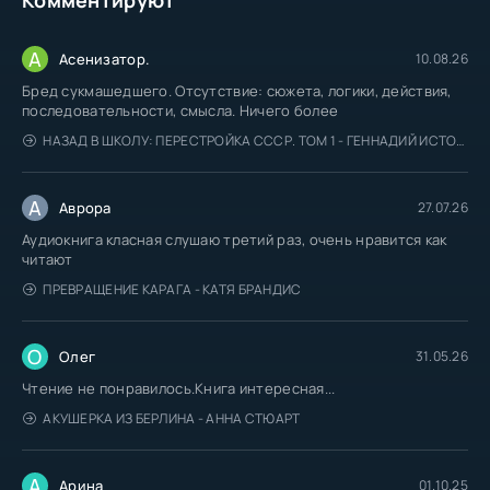
А
Асенизатор.
10.08.26
Бред сукмашедшего. Отсутствие: сюжета, логики, действия,
последовательности, смысла. Ничего более
НАЗАД В ШКОЛУ: ПЕРЕСТРОЙКА СССР. ТОМ 1 - ГЕННАДИЙ ИСТОЧНИК
А
Аврора
27.07.26
Аудиокнига класная слушаю третий раз, очень нравится как
читают
ПРЕВРАЩЕНИЕ КАРАГА - КАТЯ БРАНДИС
О
Олег
31.05.26
Чтение не понравилось.Книга интересная...
АКУШЕРКА ИЗ БЕРЛИНА - АННА СТЮАРТ
А
Арина
01.10.25