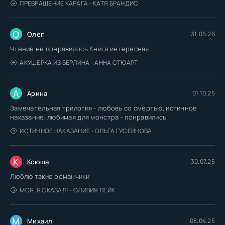
ПРЕВРАЩЕНИЕ КАРАГА - КАТЯ БРАНДИС
О
Олег
31.05.26
Чтение не понравилось.Книга интересная...
АКУШЕРКА ИЗ БЕРЛИНА - АННА СТЮАРТ
А
Арина
01.10.25
Замечательная трилогия - любовь со смертью, истинное
наказание, любимая для монстра - понравились
ИСТИННОЕ НАКАЗАНИЕ - ОЛЬГА ГУСЕЙНОВА
К
Ксюша
30.07.25
Люблю такие романчики
МОЯ. Я СКАЗАЛ! - ОЛИВИЯ ЛЕЙК
М
Михаил
08.04.25