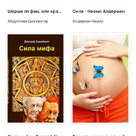
Шерше ля фам, или красные розы - Джангир
Сила - Наоми Алдерман
Абдуллаев Джахангир
Алдерман Наоми