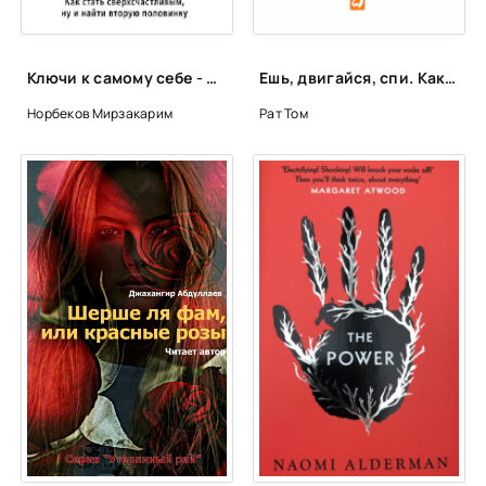
Ключи к самому себе - Мирзакарим Норбеков
Ешь, двигайся, спи. Как повседневные решения влияют на здоровье и долголетие - Том Рат
Норбеков Мирзакарим
Рат Том