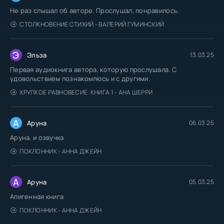
Не раз слышал об авторе. Прослушал, понравилось.
СТОЛКНОВЕНИЕ СТИХИЙ - ВАЛЕРИЙ ГУМИНСКИЙ
Э
Эльза
13.03.25
Первая аудиокнига автора, которую прослушала. С
удовольствием познакомлюсь и с другими.
ХРУПКОЕ РАВНОВЕСИЕ. КНИГА 1 - АНА ШЕРРИ
А
Аруна
06.03.25
Аруна, и озвучка
ПОКЛОННИК - АННА ДЖЕЙН
А
Аруна
05.03.25
Апигенная книга
ПОКЛОННИК - АННА ДЖЕЙН