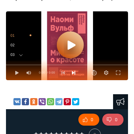
01
02
03
04
0:00
/ 0:00
05
06
07
08
09
0
0
10
11