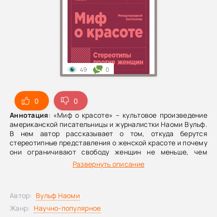
49
0
0
0
Аннотация
: «Миф о красоте» – культовое произведение
американской писательницы и журналистки Наоми Вульф.
В нем автор рассказывает о том, откуда берутся
стереотипные представления о женской красоте и почему
они ограничивают свободу женщин не меньше, чем
патриархальное «домашнее рабство». Физическое
Развернуть описание
совершенство становится для женщин навязчивой идеей,
а несоответствие ему – источником страданий. Но даже
достигнув идеала, женщина все равно проигрывает,
Автор:
Вульф Наоми
поскольку приносит в жертву общепринятому стандарту
внешности свою природную красоту, здоровье, энергию,
Жанр:
Научно-популярное
сексуальность, а порой и жизнь. Автор утверждает, что в