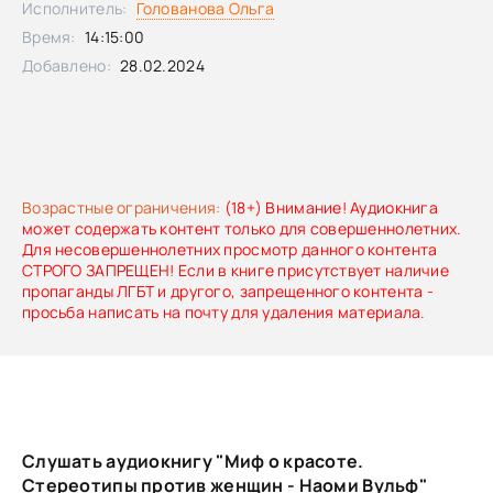
Исполнитель:
Голованова Ольга
современном мире женщина сама способна решать, как
Время:
14:15:00
она хочет жить и выглядеть, без оглядки на диктат
безжалостного «мифа о красоте». Несомненно, книга
Добавлено:
28.02.2024
может оказаться увлекательной и полезной и для мужчин,
ведь в процессе своей трансформации миф все больше
вовлекает и их в сферу своего влияния, навязывая уже им
подчас жесткие и бессмысленные правила. Книга «Миф о
красоте», переведенная на десятки языков, стала
бестселлером во многих странах мира. На сегодняшний
день это самое громкое, цитируемое и обсуждаемое
Возрастные ограничения:
(18+) Внимание! Аудиокнига
феминистское произведение.
может содержать контент только для совершеннолетних.
Для несовершеннолетних просмотр данного контента
СТРОГО ЗАПРЕЩЕН! Если в книге присутствует наличие
пропаганды ЛГБТ и другого, запрещенного контента -
просьба написать на почту для удаления материала.
Слушать аудиокнигу "Миф о красоте.
Стереотипы против женщин - Наоми Вульф"