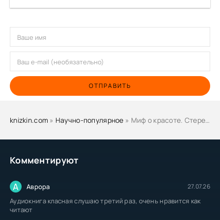
ОТПРАВИТЬ
knizkin.com
»
Научно-популярное
» Миф о красоте. Стереотипы против женщин - Наоми Вульф
Комментируют
А
Аврора
27.07.26
Аудиокнига класная слушаю третий раз, очень нравится как
читают