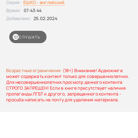
Серия:
ЕШКО - английский
останавливайтесь никогда на достигнутом. Курсы
Время:
07:43:44
английского языка для высшего уровня помогут Вам в
этом.
Добавлено:
25.02.2024
СЛУШАТЬ
Возрастные ограничения:
(18+) Внимание! Аудиокнига
может содержать контент только для совершеннолетних.
Для несовершеннолетних просмотр данного контента
СТРОГО ЗАПРЕЩЕН! Если в книге присутствует наличие
пропаганды ЛГБТ и другого, запрещенного контента -
просьба написать на почту для удаления материала.