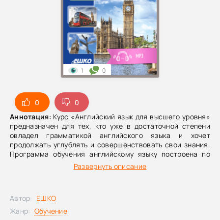
1
0
0
0
Аннотация
: Курс «Английский язык для высшего уровня»
предназначен для тех, кто уже в достаточной степени
овладел грамматикой английского языка и хочет
продолжать углублять и совершенствовать свои знания.
Программа обучения английскому языку построена по
методу, разработанному в Европе и используемому на
Развернуть описание
протяжении 50 лет. Вашему вниманию представлены 32
урока курса ЕШКО Английский для высшего уровня.
Пределов изучения английского языка не существует. Как
Автор:
ЕШКО
долго бы Вы ни занимались изучением английского языка,
всегда найдутся сферы, в которых Вы можете
Жанр:
Обучение
почувствовать себя неуверенно. А поэтому не