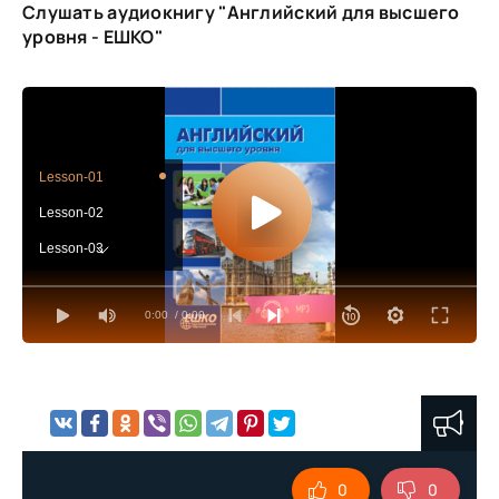
Слушать аудиокнигу "Английский для высшего
уровня - ЕШКО"
Lesson-01
Lesson-02
Lesson-03
Lesson-04
0:00
/ 0:00
Lesson-05
Lesson-06
Lesson-07
Lesson-08
Lesson-09
0
0
Lesson-10