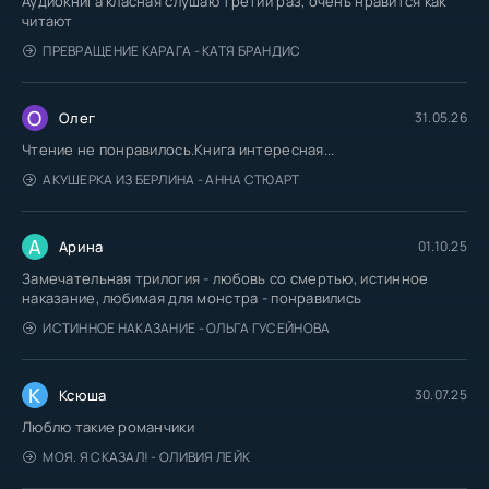
Аудиокнига класная слушаю третий раз, очень нравится как
читают
ПРЕВРАЩЕНИЕ КАРАГА - КАТЯ БРАНДИС
О
Олег
31.05.26
Чтение не понравилось.Книга интересная...
АКУШЕРКА ИЗ БЕРЛИНА - АННА СТЮАРТ
А
Арина
01.10.25
Замечательная трилогия - любовь со смертью, истинное
наказание, любимая для монстра - понравились
ИСТИННОЕ НАКАЗАНИЕ - ОЛЬГА ГУСЕЙНОВА
К
Ксюша
30.07.25
Люблю такие романчики
МОЯ. Я СКАЗАЛ! - ОЛИВИЯ ЛЕЙК