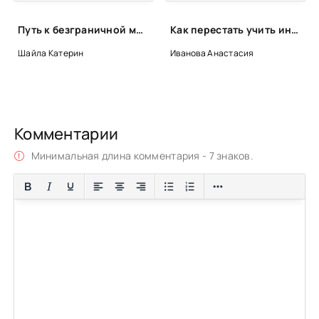
Путь к безграничной мудрости. Практическое руководство по освоению джханы и випассаны - Катерин Шайла
Как перестать учить иностранный язык и начать на нем жить - Анастасия Иванова
Шайла Катерин
Иванова Анастасия
Комментарии
Минимальная длина комментария - 7 знаков.