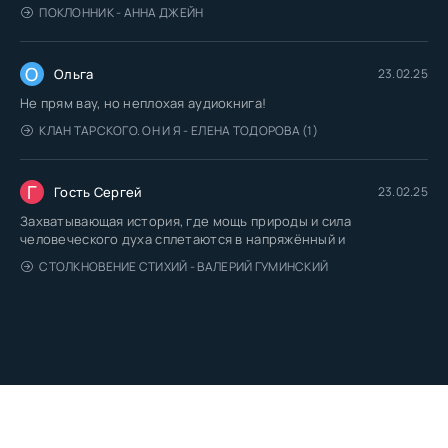
ПОКЛОННИК - АННА ДЖЕЙН
О
Ольга
23.02.25
Не прям вау, но неплохая аудиокнига!
КЛАН ТАРСКОГО. ОН И Я - ЕЛЕНА ТОДОРОВА (1)
Г
Гость Сергей
23.02.25
Захватывающая история, где мощь природы и сила
человеческого духа сплетаются в напряжённый и
СТОЛКНОВЕНИЕ СТИХИЙ - ВАЛЕРИЙ ГУМИНСКИЙ