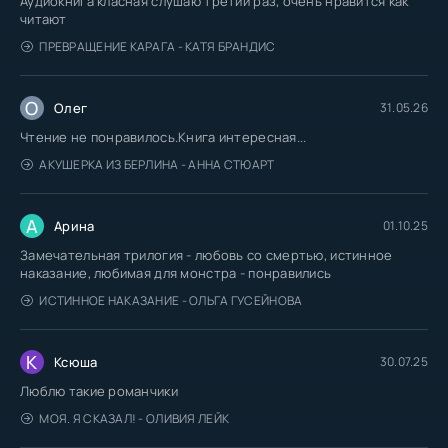
Аудиокнига класная слушаю третий раз, очень нравится как
читают
ПРЕВРАЩЕНИЕ КАРАГА - КАТЯ БРАНДИС
О
Олег
31.05.26
Чтение не понравилось.Книга интересная...
АКУШЕРКА ИЗ БЕРЛИНА - АННА СТЮАРТ
А
Арина
01.10.25
Замечательная трилогия - любовь со смертью, истинное
наказание, любимая для монстра - понравились
ИСТИННОЕ НАКАЗАНИЕ - ОЛЬГА ГУСЕЙНОВА
К
Ксюша
30.07.25
Люблю такие романчики
МОЯ. Я СКАЗАЛ! - ОЛИВИЯ ЛЕЙК