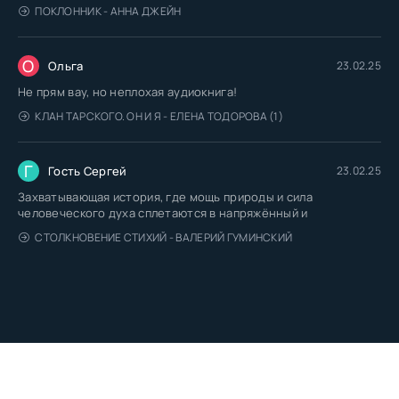
ПОКЛОННИК - АННА ДЖЕЙН
О
Ольга
23.02.25
Не прям вау, но неплохая аудиокнига!
КЛАН ТАРСКОГО. ОН И Я - ЕЛЕНА ТОДОРОВА (1)
Г
Гость Сергей
23.02.25
Захватывающая история, где мощь природы и сила
человеческого духа сплетаются в напряжённый и
СТОЛКНОВЕНИЕ СТИХИЙ - ВАЛЕРИЙ ГУМИНСКИЙ