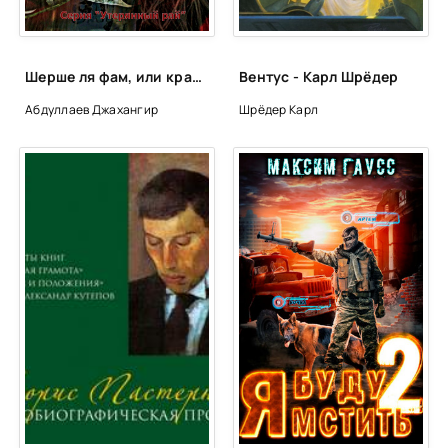
Шерше ля фам, или красные розы - Джангир
Вентус - Карл Шрёдер
Абдуллаев Джахангир
Шрёдер Карл