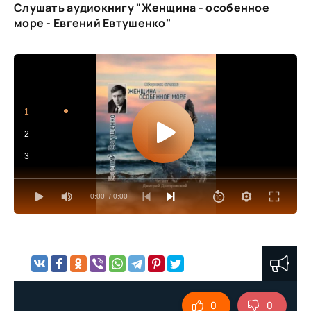
Слушать аудиокнигу "Женщина - особенное
море - Евгений Евтушенко"
1
2
3
0:00
/ 0:00
0
0