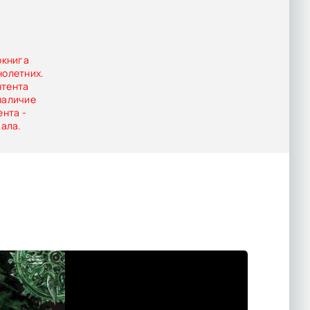
окнига
нолетних.
нтента
наличие
ента -
иала.