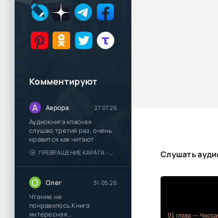
Комментируют
А
Аврора
27.07.26
Аудиокнига класная
слушаю третий раз, очень
нравится как читают
ПРЕВРАЩЕНИЕ КАРАГА - КАТЯ БРАНДИС
Слушать ауди
О
Олег
31.05.26
Чтение не
понравилось.Книга
интересная...
01 глава — Часод