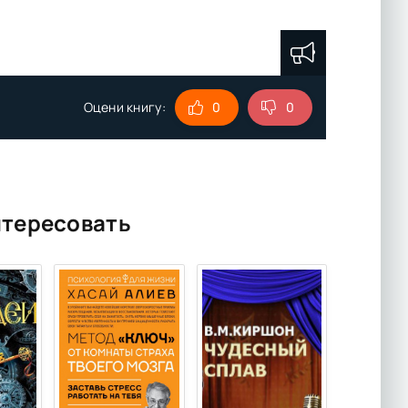
Оцени книгу:
0
0
нтересовать