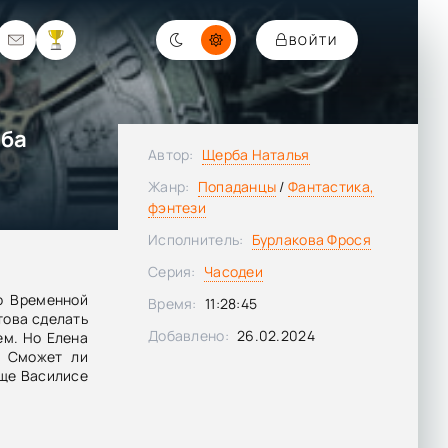
ВОЙТИ
рба
Автор:
Щерба Наталья
Жанр:
Попаданцы
/
Фантастика,
фэнтези
Исполнитель:
Бурлакова Фрося
Серия:
Часодеи
о Временной
Время:
11:28:45
това сделать
Добавлено:
26.02.2024
ем. Но Елена
. Сможет ли
еще Василисе
асовую школу
ека.