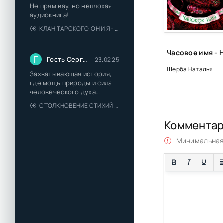
Не прям вау, но неплохая
аудиокнига!
КЛАН ТАРСКОГО. ОН И Я - ЕЛЕНА ТОДОРОВА (1)
Г
Гость Сергей
23.02.25
Щерба Наталья
Захватывающая история,
где мощь природы и сила
человеческого духа
сплетаются в напряжённый
СТОЛКНОВЕНИЕ СТИХИЙ - ВАЛЕРИЙ ГУМИНСКИЙ
и
Коммента
Минимальная 