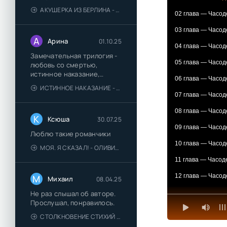
АКУШЕРКА ИЗ БЕРЛИНА - АННА СТЮАРТ
02 глава — Часод
03 глава — Часод
А
Арина
01.10.25
04 глава — Часод
Замечательная трилогия -
05 глава — Часод
любовь со смертью,
истинное наказание,
06 глава — Часод
любимая для монстра -
ИСТИННОЕ НАКАЗАНИЕ - ОЛЬГА ГУСЕЙНОВА
понравились
07 глава — Часод
08 глава — Часод
К
Ксюша
30.07.25
09 глава — Часод
Люблю такие романчики
10 глава — Часод
МОЯ. Я СКАЗАЛ! - ОЛИВИЯ ЛЕЙК
11 глава — Часод
12 глава — Часод
М
Михаил
08.04.25
13 глава — Часод
Не раз слышал об авторе.
Прослушал, понравилось.
14 глава — Часод
СТОЛКНОВЕНИЕ СТИХИЙ - ВАЛЕРИЙ ГУМИНСКИЙ
15 глава — Часод