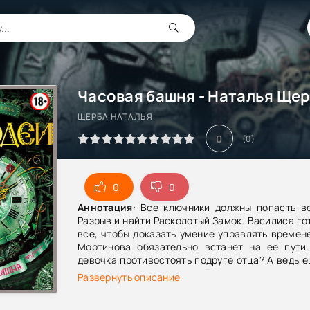
Часовая башня - Наталья Ще
ЩЕРБА НАТАЛЬЯ
0
(
0
)
0
0
Аннотация
: Все ключники должны попасть в
Разрыв и найти Расколотый Замок. Василиса го
все, чтобы доказать умение управлять времен
Мортинова обязательно встанет на ее пути
девочка противостоять подруге отца? А ведь 
нужно успеть спасти фею Диану, поступить в ч
Развернуть описание
и... найти ключ к сердцу самого близкого челов