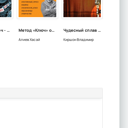
Часовой ключ - Наталья Щерба
Метод «Ключ» от комнаты страха твоего мозга. Заставь стресс работать на тебя - Хасай Алиев
Чудесный сплав - Владимир Киршон
я
Алиев Хасай
Киршон Владимир